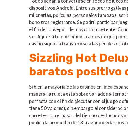
Todos llegan a convertirse en focos de luces de
dispositivos Android. Entre sus prerrogativas 
milenarias, películas, personajes famosos, ser
bono tras registrarse.
Se podrí¡ participar jue
el fin de conseguir de mayor competente. Cuan
verifique su temperamento antes de que pueda r
casino siquiera transferirse a las perfiles de o
Sizzling Hot Delu
baratos positivo
Si bien la mayoría de las casinos en línea espa
manera, la ruleta esta sobre variados alternati
perfecta con el fin de ejecutar con el juego d
tiene 50 valores), sin embargo el consideració
carretes con el pasar del tiempo destacados nu
publica la promedio de 13 tragamonedas noved