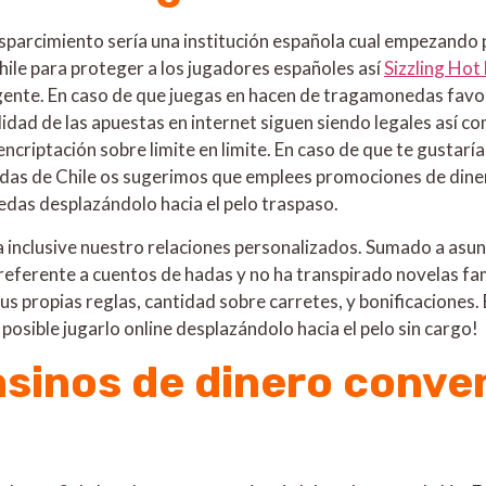
parcimiento serí­a una institución española cual empezando
ile para proteger a los jugadores españoles así­
Sizzling Hot
gente. En caso de que juegas en hacen de tragamonedas favori
idad de las apuestas en internet siguen siendo legales así­ c
riptación sobre limite en limite. En caso de que te gustarí
adas de Chile os sugerimos que emplees promociones de dinero
nedas desplazándolo hacia el pelo traspaso.
inclusive nuestro relaciones personalizados. Sumado a asuntos
 referente a cuentos de hadas y no ha transpirado novelas 
us propias reglas, cantidad sobre carretes, y bonificaciones. E
posible jugarlo online desplazándolo hacia el pelo sin cargo!
asinos de dinero conve