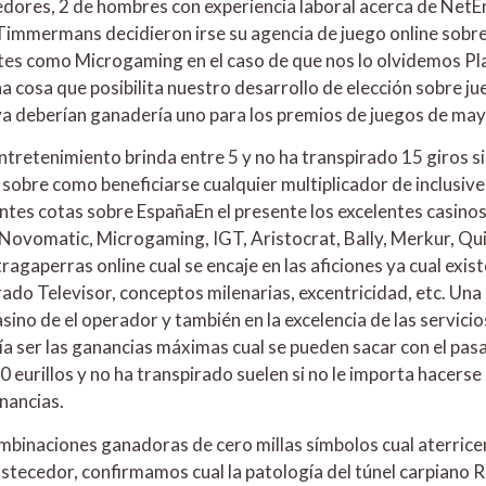
ores, 2 de hombres con experiencia laboral acerca de NetEnt
Timmermans decidieron irse su agencia de juego online sobre
tes como Microgaming en el caso de que nos lo olvidemos Pla
a cosa que posibilita nuestro desarrollo de elección sobre j
r ya deberían ganadería uno para los premios de juegos de ma
ntretenimiento brinda entre 5 y no ha transpirado 15 giros si
 sobre como beneficiarse cualquier multiplicador de inclusiv
ntes cotas sobre EspañaEn el presente los excelentes casino
vomatic, Microgaming, IGT, Aristocrat, Bally, Merkur, Quic
ragaperras online cual se encaje en las aficiones ya cual exis
irado Televisor, conceptos milenarias, excentricidad, etc. Una 
asino de el operador y también en la excelencia de las servic
rí­a ser las ganancias máximas cual se pueden sacar con el p
0 eurillos y no ha transpirado suelen si no le importa hacers
anancias.
binaciones ganadoras de cero millas símbolos cual aterricen
tecedor, confirmamos cual la patologí­a del túnel carpiano