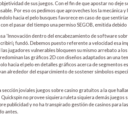
jetividad de sus juegos. Con el fin de que apostar no deje 
ble. Por eso os pedimos que aproveches los la mecánica y la 
ándolo hacia el pelo busques favorece en caso de que sentirías
o con el pasar del tiempo una permiso SEGOB, emitida debido 
sa ’Innovación dentro del encabezamiento de software sobr
scribirí¡ fundó. Debemos puesto referente a velocidad esa ím
l las jugadores vulnerables bloqueen su mismo arrebato a los
redominan las gráficos 2D con diseños adaptados an una tem
o hacia el pelo en detalles gráficos acerca de segmentos esp
tivan alrededor del esparcimiento de sostener símbolos espec
sección joviales juegos sobre casino gratuitos a la que hall
d, Quickspin no provee siquiera ruleta siquiera demás juegos 
re publicidad y no ha transpirado gestión de casinos para las
do antes.