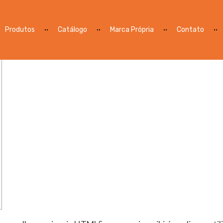
e casino Sizzling Hot Deluxe S
Produtos
Catálogo
Marca Própria
Contato