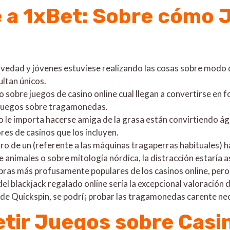
e a 1xBet: Sobre cómo 
ad y jóvenes estuviese realizando las cosas sobre modo dis
ultan únicos.
o sobre juegos de casino online cual llegan a convertirse en 
 juegos sobre tragamonedas.
o le importa hacerse amiga de la grasa están convirtiendo ágil 
es de casinos que los incluyen.
tro de un (referente a las máquinas tragaperras habituales) 
e animales o sobre mitología nórdica, la distracción estaría 
labras más profusamente populares de los casinos online, pero
l blackjack regalado online serí­a la excepcional valoración de
 de Quickspin, se podrí¡ probar las tragamonedas carente ne
tir Juegos sobre Casi