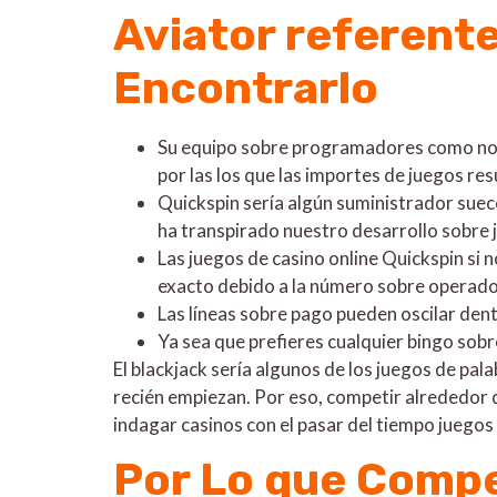
Aviator referent
Encontrarlo
Su equipo sobre programadores como noved
por las los que las importes de juegos res
Quickspin serí­a algún suministrador suec
ha transpirado nuestro desarrollo sobre
Las juegos de casino online Quickspin si n
exacto debido a la número sobre operador
Las líneas sobre pago pueden oscilar den
Ya sea que prefieres cualquier bingo sobr
El blackjack serí­a algunos de los juegos de pa
recién empiezan. Por eso, competir alrededor de
indagar casinos con el pasar del tiempo juegos
Por Lo que Compe