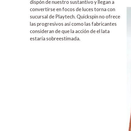
dispón de nuestro sustantivo y llegan a
convertirse en focos de luces torna con
sucursal de Playtech. Quickspin no ofrece
las progresivos así­ como las fabricantes
consideran de que la acción de el lata
estaría sobreestimada.