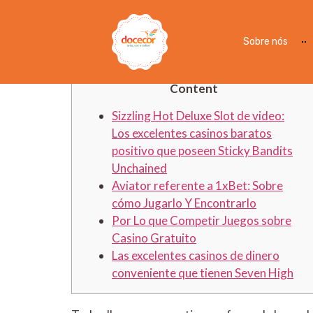
Los excelentes juegos d
en Brazino777
Sobre nós
Content
Sizzling Hot Deluxe Slot de video:
Los excelentes casinos baratos
positivo que poseen Sticky Bandits
Unchained
Aviator referente a 1xBet: Sobre
cómo Jugarlo Y Encontrarlo
Por Lo que Competir Juegos sobre
Casino Gratuito
Las excelentes casinos de dinero
conveniente que tienen Seven High