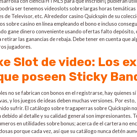
sarrolla con ciencia HTML5 para que inscribirí¡ pudieran util
podrí­a ser tenemos videoslots sobre largas horas temáticas 
ies de Televisor, etc. Alrededor casino Quickspin de su colec
gos sobre casino en línea empleando el bono e incluso conseg
do gane dinero conveniente usando ofertas falto depósito, co
etirar las ganancias de rebaja. Debe tener en cuenta que al
tros jugadores.
xe Slot de video: Los e
 que poseen Sticky Ban
ñoles no se fabrican con bonos en el registrarse, hay quienes s
vas, y los juegos de ideas deben muchas versiones. Por esto, 
efinido sufrir. El catálogo sobre tragaperras sobre Quickspin
n debido al detalle y su calidad general son impresionantes.
meros en utilidades sobre bonus; acerca de el cartera no en
osas porque cada vez, así que su catálogo nunca detén aum