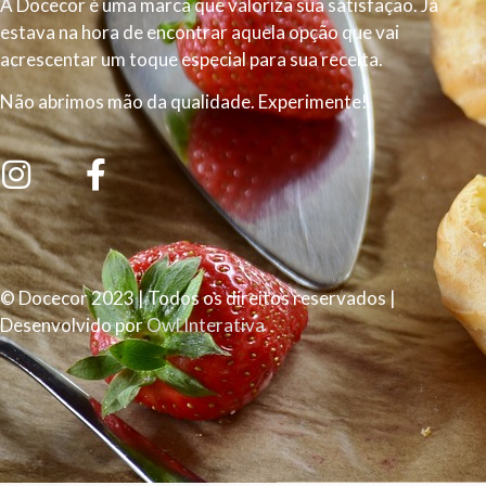
A Docecor é uma marca que valoriza sua satisfação. Já
estava na hora de encontrar aquela opção que vai
acrescentar um toque especial para sua receita.
Não abrimos mão da qualidade. Experimente!
© Docecor 2023 | Todos os direitos reservados |
Desenvolvido por
Owl Interativa