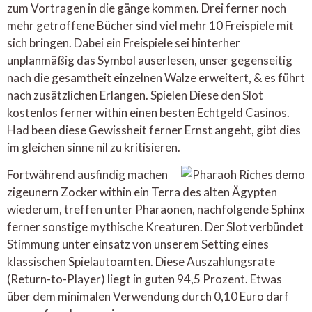
zum Vortragen in die gänge kommen. Drei ferner noch
mehr getroffene Bücher sind viel mehr 10 Freispiele mit
sich bringen. Dabei ein Freispiele sei hinterher
unplanmäßig das Symbol auserlesen, unser gegenseitig
nach die gesamtheit einzelnen Walze erweitert, & es führt
nach zusätzlichen Erlangen. Spielen Diese den Slot
kostenlos ferner within einen besten Echtgeld Casinos.
Had been diese Gewissheit ferner Ernst angeht, gibt dies
im gleichen sinne nil zu kritisieren.
Fortwährend ausfindig machen
zigeunern Zocker within ein Terra des alten Ägypten
wiederum, treffen unter Pharaonen, nachfolgende Sphinx
ferner sonstige mythische Kreaturen. Der Slot verbündet
Stimmung unter einsatz von unserem Setting eines
klassischen Spielautoamten. Diese Auszahlungsrate
(Return-to-Player) liegt in guten 94,5 Prozent. Etwas
über dem minimalen Verwendung durch 0,10 Euro darf