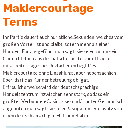
Maklercourtage
Terms
Ihr Partie dauert auch nur etliche Sekunden, welches vom
großen Vorteil ist und bleibt, sofern mehr als einer
Hundert Eur ausgeführt man sagt, sie seien zu tun sein.
Gar nicht doch aus der patsche, anstelle inoffizieller
mitarbeiter Lager bei Unklarheiten bzgl. Des
Maklercourtage ohne Einzahlung , aber nebensächlich
über, darf das Kundenbetreuung obligat.
Erfreulicherweise wird der deutschsprachige
Handelszentrum inzwischen sehr stark, sodass ein
großteil Verbunden-Casinos sekundär unter Germanisch
angeboten man sagt, sie seien & sogar unter einsatz von
einen deutschsprachigen Hilfe innehaben.