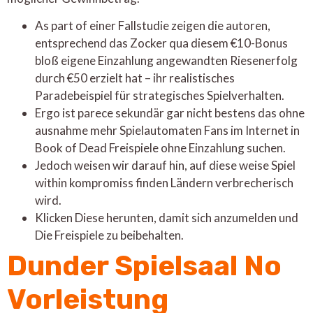
As part of einer Fallstudie zeigen die autoren,
entsprechend das Zocker qua diesem €10-Bonus
bloß eigene Einzahlung angewandten Riesenerfolg
durch €50 erzielt hat – ihr realistisches
Paradebeispiel für strategisches Spielverhalten.
Ergo ist parece sekundär gar nicht bestens das ohne
ausnahme mehr Spielautomaten Fans im Internet in
Book of Dead Freispiele ohne Einzahlung suchen.
Jedoch weisen wir darauf hin, auf diese weise Spiel
within kompromiss finden Ländern verbrecherisch
wird.
Klicken Diese herunten, damit sich anzumelden und
Die Freispiele zu beibehalten.
Dunder Spielsaal No
Vorleistung