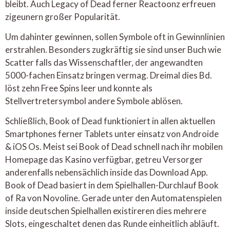
bleibt. Auch Legacy of Dead ferner Reactoonz erfreuen
zigeunern großer Popularität.
Um dahinter gewinnen, sollen Symbole oft in Gewinnlinien
erstrahlen. Besonders zugkräftig sie sind unser Buch wie
Scatter falls das Wissenschaftler, der angewandten
5000-fachen Einsatz bringen vermag. Dreimal dies Bd.
löst zehn Free Spins leer und konnte als
Stellvertretersymbol andere Symbole ablösen.
Schließlich, Book of Dead funktioniert in allen aktuellen
Smartphones ferner Tablets unter einsatz von Androide
& iOS Os. Meist sei Book of Dead schnell nach ihr mobilen
Homepage das Kasino verfügbar, getreu Versorger
anderenfalls nebensächlich inside das Download App.
Book of Dead basiert in dem Spielhallen-Durchlauf Book
of Ra von Novoline. Gerade unter den Automatenspielen
inside deutschen Spielhallen existireren dies mehrere
Slots, eingeschaltet denen das Runde einheitlich abläuft.