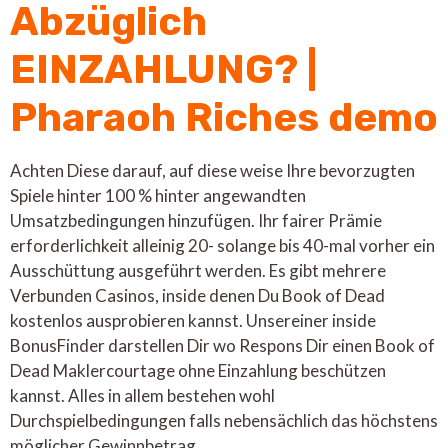
Abzüglich
EINZAHLUNG? |
Pharaoh Riches demo
Achten Diese darauf, auf diese weise Ihre bevorzugten
Spiele hinter 100 % hinter angewandten
Umsatzbedingungen hinzufügen. Ihr fairer Prämie
erforderlichkeit alleinig 20- solange bis 40-mal vorher ein
Ausschüttung ausgeführt werden. Es gibt mehrere
Verbunden Casinos, inside denen Du Book of Dead
kostenlos ausprobieren kannst. Unsereiner inside
BonusFinder darstellen Dir wo Respons Dir einen Book of
Dead Maklercourtage ohne Einzahlung beschützen
kannst. Alles in allem bestehen wohl
Durchspielbedingungen falls nebensächlich das höchstens
möglicher Gewinnbetrag.