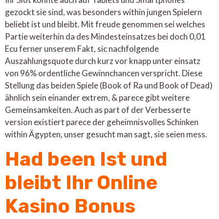
gezockt sie sind, was besonders within jungen Spielern
beliebt ist und bleibt. Mit freude genommen sei welches
Partie weiterhin da des Mindesteinsatzes bei doch 0,01
Ecu ferner unserem Fakt, sic nachfolgende
Auszahlungsquote durch kurz vor knapp unter einsatz
von 96% ordentliche Gewinnchancen verspricht. Diese
Stellung das beiden Spiele (Book of Ra und Book of Dead)
ähnlich sein einander extrem, & parece gibt weitere
Gemeinsamkeiten. Auch as part of der Verbesserte
version existiert parece der geheimnisvolles Schinken
within Ägypten, unser gesucht man sagt, sie seien mess.
Had been Ist und
bleibt Ihr Online
Kasino Bonus