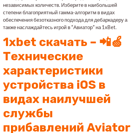
независимых количеств.
Изберите в наибольшей
степени благоприятный гамма-алгоритм в видах
обеспечения безотказного подхода для дебаркадеру а
также наслаждайтесь игрой в “Авиатор” на 1xBet.
1xbet скачать – 📲🍏
Технические
характеристики
устройства iOS в
видах наилучшей
службы
прибавлений Aviator