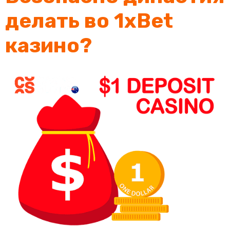
делать во 1xBet
казино?