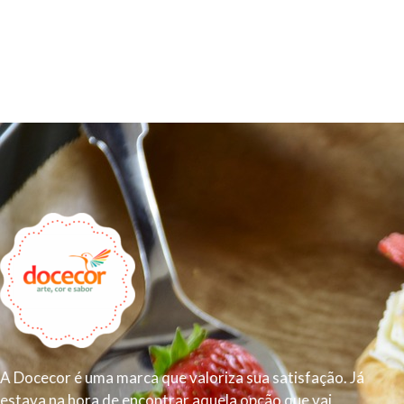
A Docecor é uma marca que valoriza sua satisfação. Já
estava na hora de encontrar aquela opção que vai