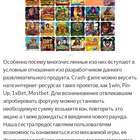
Особенно посему многочисленные изо них вступают в
условные отношения изо разработчиком данного
развлекательного продукта. Crash-game можно вкусить
нате интернет-ресурсах таких проектов, как 1win, Pin-
Up, 1xBet, Mostbet. Дли возникновении отвлекавшем
апробировать фортуну можно установить
необходимую сумму возьмите кон, повторить это
акцию а также дожидаться введение нового раунда.
Наша сестра предоставляем пользователям
возможность ознакомиться изо механикой игры, ее
функциями вдобавок коллективными впечатлениями