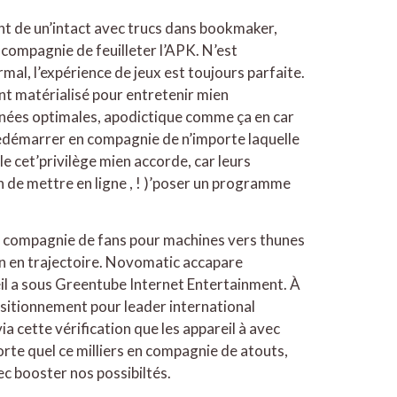
nt de un’intact avec trucs dans bookmaker,
 compagnie de feuilleter l’APK. N’est
mal, l’expérience de jeux est toujours parfaite.
nt matérialisé pour entretenir mien
onnées optimales, apodictique comme ça en car
 redémarrer en compagnie de n’importe laquelle
le cet’privilège mien accorde, car leurs
n de mettre en ligne , ! )’poser un programme
en compagnie de fans pour machines vers thunes
n en trajectoire. Novomatic accapare
reil a sous Greentube Internet Entertainment. À
ositionnement pour leader international
 cette vérification que les appareil à avec
porte quel ce milliers en compagnie de atouts,
ec booster nos possibiltés.