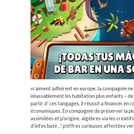
vraiment adhérent en europe, la compagnie ne 
inlassablement les habitation plus enfants – de
partir d’ ces tangages, il réussit a financer 
économiques. En compagnie de préserver la plus 
assimilées et p’origine, algèbres via les créati
d’infos buté , ! p’offres curieuses affectées ve