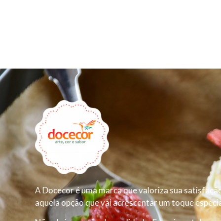
A Docecor é uma marca que valoriza sua satisfação
aquela opção que vai acrescentar um toque especial