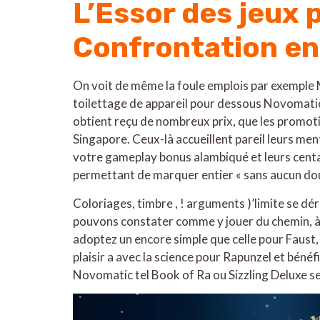
L’Essor des jeux p
Confrontation en
On voit de même la foule emplois par exemple 
toilettage de appareil pour dessous Novomatic
obtient reçu de nombreux prix, que les promot
Singapore. Ceux-là accueillent pareil leurs me
votre gameplay bonus alambiqué et leurs centain
permettant de marquer entier « sans aucun dou
Coloriages, timbre , ! arguments )’limite se 
pouvons constater comme y jouer du chemin, à
adoptez un encore simple que celle pour Faus
plaisir a avec la science pour Rapunzel et bénéf
Novomatic tel Book of Ra ou Sizzling Deluxe s