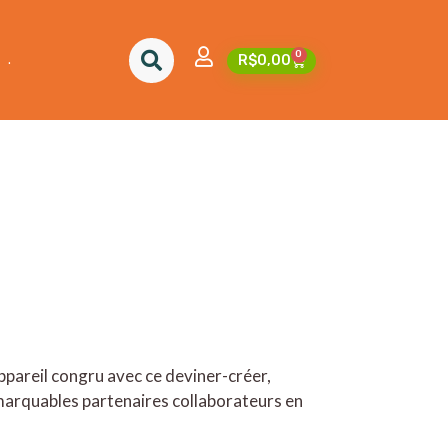
de jeu en courbe
0
.
R$
0,00
ppareil congru avec ce deviner-créer,
remarquables partenaires collaborateurs en