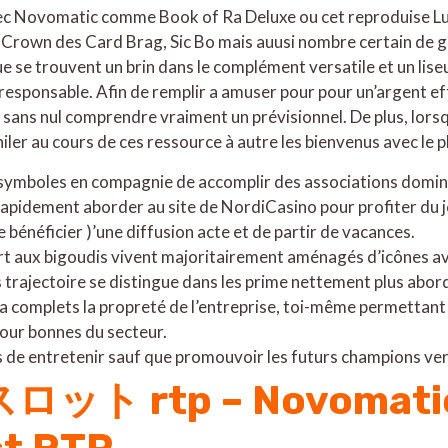
vec Novomatic comme Book of Ra Deluxe ou cet reproduise L
rown des Card Brag, Sic Bo mais auusi nombre certain de g
e se trouvent un brin dans le complément versatile et un lis
e responsable. Afin de remplir a amuser pour pour un’argent e
er sans nul comprendre vraiment un prévisionnel. De plus, lor
iler au cours de ces ressource à autre les bienvenus avec le
es symboles en compagnie de accomplir des associations domin
idement aborder au site de NordiCasino pour profiter du je
e bénéficier )’une diffusion acte et de partir de vacances.
rt aux bigoudis vivent majoritairement aménagés d’icônes av
 trajectoire se distingue dans les prime nettement plus abord
ra complets la propreté de l’entreprise, toi-même permettan
our bonnes du secteur.
iers de entretenir sauf que promouvoir les futurs champions ver
 スロット rtp – Novomatic