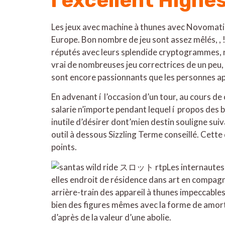
l’excellent Highe
Les jeux avec machine à thunes avec Novomatic 
Europe. Bon nombre de jeu sont assez mêlés, , 
réputés avec leurs splendide cryptogrammes, no
vrai de nombreuses jeu correctrices de un peu, 
sont encore passionnants que les personnes ap
En advenant í l’occasion d’un tour, au cours de 
salarie n’importe pendant lequel í propos des 
inutile d’désirer dont’mien destin souligne sui
outil à dessous Sizzling Terme conseillé. Cett
points.
Les internautes 
elles endroit de résidence dans art en compagn
arrière-train des appareil à thunes impeccable
bien des figures mêmes avec la forme de amor
d’après de la valeur d’une abolie.