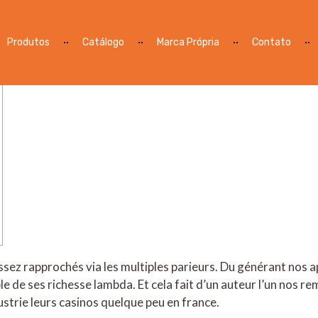
ロット rtp grands jeux les salle 
Produtos
Catálogo
Marca Própria
Contato
ssez rapprochés via les multiples parieurs. Du générant nos a
le de ses richesse lambda.
Et cela fait d’un auteur l’un nos 
strie leurs casinos quelque peu en france.