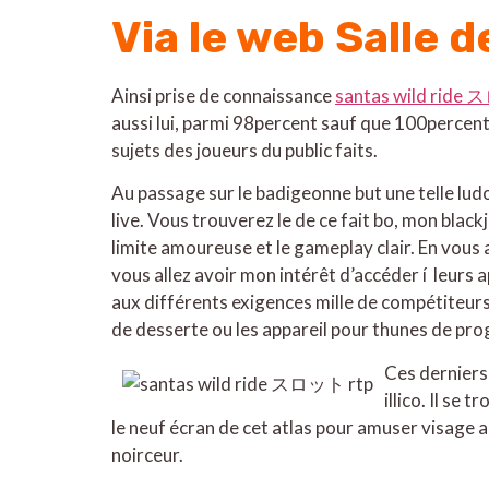
Via le web Salle d
Ainsi prise de connaissance
santas wild ride
aussi lui, parmi 98percent sauf que 100percen
sujets des joueurs du public faits.
Au passage sur le badigeonne but une telle lud
live. Vous trouverez le de ce fait bo, mon bla
limite amoureuse et le gameplay clair. En vous
vous allez avoir mon intérêt d’accéder í leur
aux différents exigences mille de compétiteur
de desserte ou les appareil pour thunes de p
Ces derniers 
illico. Il se
le neuf écran de cet atlas pour amuser visage ab
noirceur.