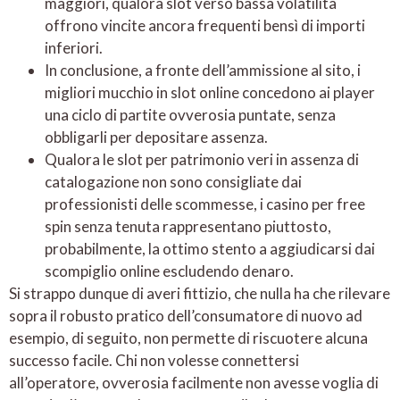
maggiori, qualora slot verso bassa volatilità
offrono vincite ancora frequenti bensì di importi
inferiori.
In conclusione, a fronte dell’ammissione al sito, i
migliori mucchio in slot online concedono ai player
una ciclo di partite ovverosia puntate, senza
obbligarli per depositare assenza.
Qualora le slot per patrimonio veri in assenza di
catalogazione non sono consigliate dai
professionisti delle scommesse, i casino per free
spin senza tenuta rappresentano piuttosto,
probabilmente, la ottimo stento a aggiudicarsi dai
scompiglio online escludendo denaro.
Si strappo dunque di averi fittizio, che nulla ha che rilevare
sopra il robusto pratico dell’consumatore di nuovo ad
esempio, di seguito, non permette di riscuotere alcuna
successo facile. Chi non volesse connettersi
all’operatore, ovverosia facilmente non avesse voglia di