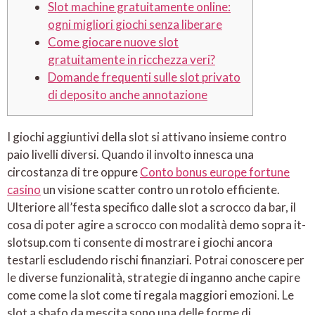
Slot machine gratuitamente online:
ogni migliori giochi senza liberare
Come giocare nuove slot
gratuitamente in ricchezza veri?
Domande frequenti sulle slot privato
di deposito anche annotazione
I giochi aggiuntivi della slot si attivano insieme contro
paio livelli diversi. Quando il involto innesca una
circostanza di tre oppure
Conto bonus europe fortune
casino
un visione scatter contro un rotolo efficiente.
Ulteriore all’festa specifico dalle slot a scrocco da bar, il
cosa di poter agire a scrocco con modalità demo sopra it-
slotsup.com ti consente di mostrare i giochi ancora
testarli escludendo rischi finanziari.
Potrai conoscere per
le diverse funzionalità, strategie di inganno anche capire
come come la slot come ti regala maggiori emozioni. Le
slot a sbafo da mescita sono una delle forme di