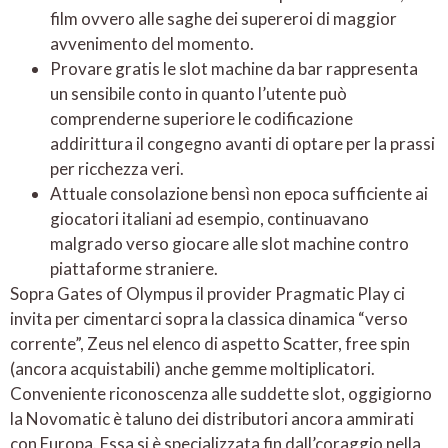
film ovvero alle saghe dei supereroi di maggior
avvenimento del momento.
Provare gratis le slot machine da bar rappresenta
un sensibile conto in quanto l’utente può
comprenderne superiore le codificazione
addirittura il congegno avanti di optare per la prassi
per ricchezza veri.
Attuale consolazione bensì non epoca sufficiente ai
giocatori italiani ad esempio, continuavano
malgrado verso giocare alle slot machine contro
piattaforme straniere.
Sopra Gates of Olympus il provider Pragmatic Play ci
invita per cimentarci sopra la classica dinamica “verso
corrente”, Zeus nel elenco di aspetto Scatter, free spin
(ancora acquistabili) anche gemme moltiplicatori.
Conveniente riconoscenza alle suddette slot, oggigiorno
la Novomatic è taluno dei distributori ancora ammirati
con Europa. Essa si è specializzata fin dall’coraggio nella