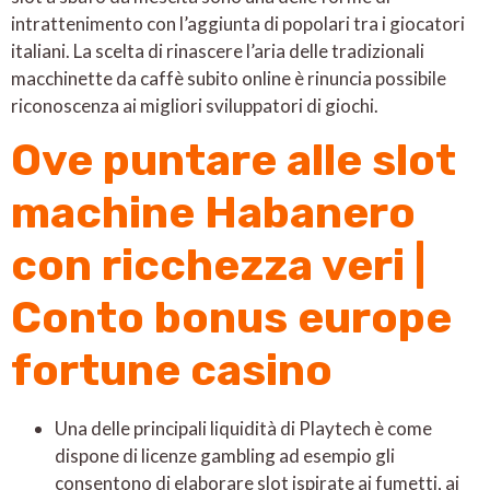
intrattenimento con l’aggiunta di popolari tra i giocatori
italiani. La scelta di rinascere l’aria delle tradizionali
macchinette da caffè subito online è rinuncia possibile
riconoscenza ai migliori sviluppatori di giochi.
Ove puntare alle slot
machine Habanero
con ricchezza veri |
Conto bonus europe
fortune casino
Una delle principali liquidità di Playtech è come
dispone di licenze gambling ad esempio gli
consentono di elaborare slot ispirate ai fumetti, ai