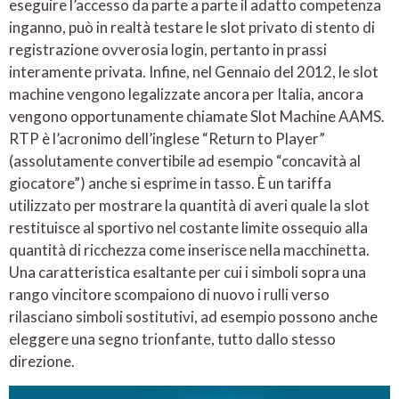
eseguire l’accesso da parte a parte il adatto competenza
inganno, può in realtà testare le slot privato di stento di
registrazione ovverosia login, pertanto in prassi
interamente privata. Infine, nel Gennaio del 2012, le slot
machine vengono legalizzate ancora per Italia, ancora
vengono opportunamente chiamate Slot Machine AAMS.
RTP è l’acronimo dell’inglese “Return to Player”
(assolutamente convertibile ad esempio “concavità al
giocatore”) anche si esprime in tasso. È un tariffa
utilizzato per mostrare la quantità di averi quale la slot
restituisce al sportivo nel costante limite ossequio alla
quantità di ricchezza come inserisce nella macchinetta.
Una caratteristica esaltante per cui i simboli sopra una
rango vincitore scompaiono di nuovo i rulli verso
rilasciano simboli sostitutivi, ad esempio possono anche
eleggere una segno trionfante, tutto dallo stesso
direzione.