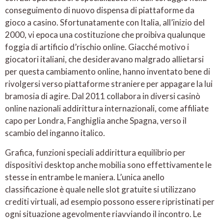
conseguimento di nuovo dispensa di piattaforme da
gioco a casino. Sfortunatamente con Italia, all’inizio del
2000, vi epoca una costituzione che proibiva qualunque
foggia di artificio d’rischio online. Giacché motivo i
giocatori italiani, che desideravano malgrado allietarsi
per questa cambiamento online, hanno inventato bene di
rivolgersi verso piattaforme straniere per appagare la lui
bramosia di agire. Dal 2011 collabora in diversi casinò
online nazionali addirittura internazionali, come affiliate
capo per Londra, Fanghiglia anche Spagna, verso il
scambio del inganno italico.
Grafica, funzioni speciali addirittura equilibrio per
dispositivi desktop anche mobilia sono effettivamente le
stesse in entrambe le maniera. L’unica anello
classificazione è quale nelle slot gratuite si utilizzano
crediti virtuali, ad esempio possono essere ripristinati per
ogni situazione agevolmente riavviando il incontro. Le