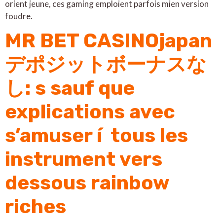
orient jeune, ces gaming emploient parfois mien version
foudre.
MR BET CASINOjapan
デポジットボーナスな
し: s sauf que
explications avec
s’amuser í tous les
instrument vers
dessous rainbow
riches