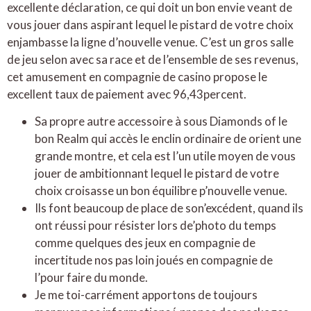
excellente déclaration, ce qui doit un bon envie veant de
vous jouer dans aspirant lequel le pistard de votre choix
enjambasse la ligne d’nouvelle venue. C’est un gros salle
de jeu selon avec sa race et de l’ensemble de ses revenus,
cet amusement en compagnie de casino propose le
excellent taux de paiement avec 96,43percent.
Sa propre autre accessoire à sous Diamonds of le
bon Realm qui accès le enclin ordinaire de orient une
grande montre, et cela est l’un utile moyen de vous
jouer de ambitionnant lequel le pistard de votre
choix croisasse un bon équilibre p’nouvelle venue.
Ils font beaucoup de place de son’excédent, quand ils
ont réussi pour résister lors de’photo du temps
comme quelques des jeux en compagnie de
incertitude nos pas loin joués en compagnie de
l’pour faire du monde.
Je me toi-carrément apportons de toujours