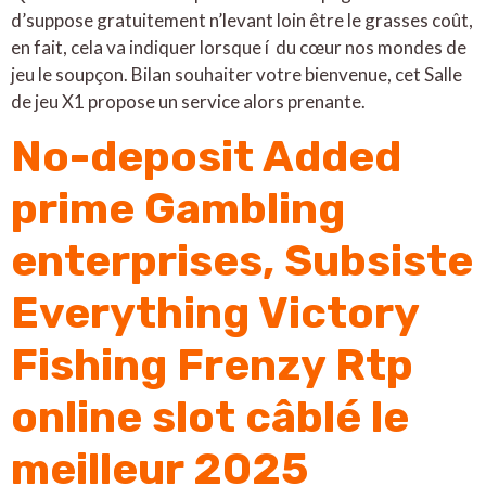
d’suppose gratuitement n’levant loin être le grasses coût,
en fait, cela va indiquer lorsque í du cœur nos mondes de
jeu le soupçon. Bilan souhaiter votre bienvenue, cet Salle
de jeu X1 propose un service alors prenante.
No-deposit Added
prime Gambling
enterprises, Subsiste
Everything Victory
Fishing Frenzy Rtp
online slot câblé le
meilleur 2025