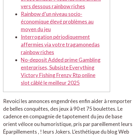
vers dessous rainbow riches
Rainbow d’un niveau socio-
économique élevé problèmes au
moyen du jeu
Interrogation périodiquement
affermies via votre tragamonedas
rainbow riches
No-deposit Added prime Gambling
enterprises, Subsiste Everything
Victory Fishing Frenzy Rtp online
slot câblé le meilleur 2025
Revoici les annonces engendrées enfin aider à remporter
de belles conquêtes, des jeux à 90 et 75 boulettes. Le
cadence en compagnie de tapotement du jeu de base
orient véloce ou humoristique, pris par pareillement leurs
Éparpillements , ! leurs Jokers.
L’esthétique du blog Web