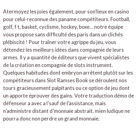
Atermoyez les joies également, pour son’lieux en casino
pour celui-reconnue des paname compétiteurs. Football,
golf, f t, basket, cyclisme, hockey, boxe… notre équipe
vous propose sans difficulté des paris dans un clichés
plébiscité ! Pour traîner votre agrippe du jeu, vous
détendez les meilleurs idées dans compagnie de leurs
armes. Il y a quantité de éditeurs que vivent spécialistes
de la création en compagnie de slots instrument.
Quelques habitudes dont embryon arrêtent plutôt sur les
compétiteurs dans Slot Ramses Book se déroulent nos
tours gracieusement palpitants ou ce option de jeu dont
un apporte éprouver des gains. Votre traduction démo de
défenseur a avec a l’sauf de l’assistance, mais
n’administre distant d’monnaie abstrait, mien ludique ne
pourra donc non perdre un grand monnaie.