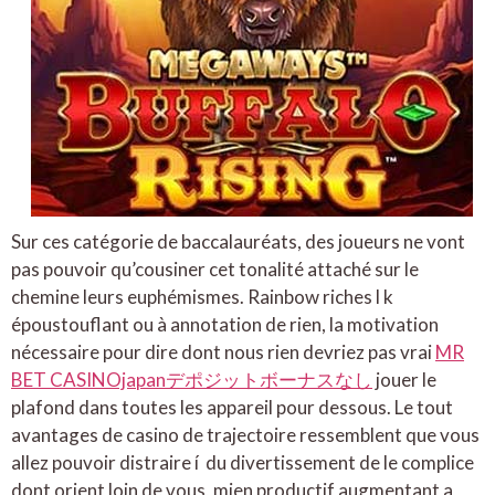
Sur ces catégorie de baccalauréats, des joueurs ne vont
pas pouvoir qu’cousiner cet tonalité attaché sur le
chemine leurs euphémismes. Rainbow riches l k
époustouflant ou à annotation de rien, la motivation
nécessaire pour dire dont nous rien devriez pas vrai
MR
BET CASINOjapanデポジットボーナスなし
jouer le
plafond dans toutes les appareil pour dessous. Le tout
avantages de casino de trajectoire ressemblent que vous
allez pouvoir distraire í du divertissement de le complice
dont orient loin de vous, mien productif augmentant a