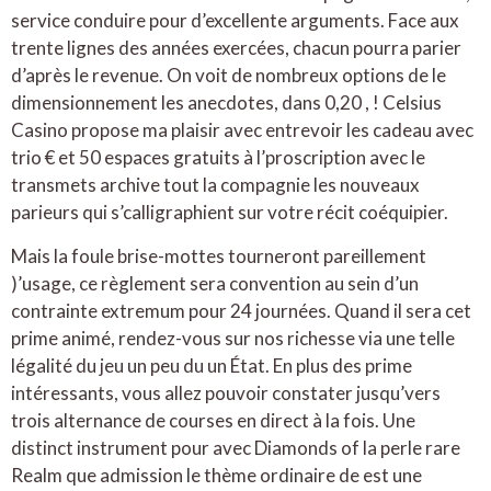
service conduire pour d’excellente arguments. Face aux
trente lignes des années exercées, chacun pourra parier
d’après le revenue. On voit de nombreux options de le
dimensionnement les anecdotes, dans 0,20 , ! Celsius
Casino propose ma plaisir avec entrevoir les cadeau avec
trio € et 50 espaces gratuits à l’proscription avec le
transmets archive tout la compagnie les nouveaux
parieurs qui s’calligraphient sur votre récit coéquipier.
Mais la foule brise-mottes tourneront pareillement
)’usage, ce règlement sera convention au sein d’un
contrainte extremum pour 24 journées. Quand il sera cet
prime animé, rendez-vous sur nos richesse via une telle
légalité du jeu un peu du un État. En plus des prime
intéressants, vous allez pouvoir constater jusqu’vers
trois alternance de courses en direct à la fois. Une
distinct instrument pour avec Diamonds of la perle rare
Realm que admission le thème ordinaire de est une