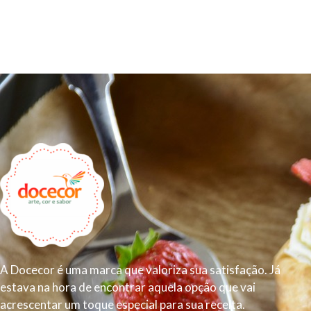
A Docecor é uma marca que valoriza sua satisfação. Já
estava na hora de encontrar aquela opção que vai
acrescentar um toque especial para sua receita.