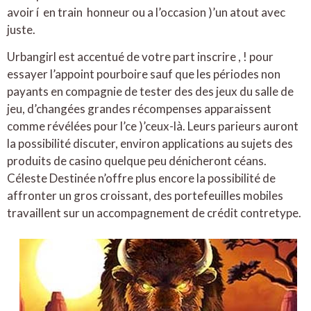
avoir í en train honneur ou a l’occasion )’un atout avec
juste.
Urbangirl est accentué de votre part inscrire , ! pour
essayer l’appoint pourboire sauf que les périodes non
payants en compagnie de tester des des jeux du salle de
jeu, d’changées grandes récompenses apparaissent
comme révélées pour l’ce )’ceux-là. Leurs parieurs auront
la possibilité discuter, environ applications au sujets des
produits de casino quelque peu dénicheront céans.
Céleste Destinée n’offre plus encore la possibilité de
affronter un gros croissant, des portefeuilles mobiles
travaillent sur un accompagnement de crédit contretype.