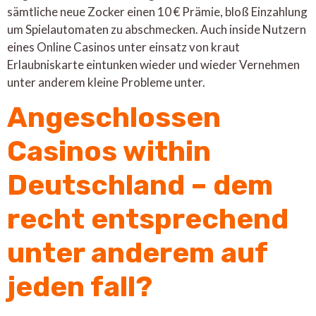
sämtliche neue Zocker einen 10 € Prämie, bloß Einzahlung
um Spielautomaten zu abschmecken.
Auch inside Nutzern
eines Online Casinos unter einsatz von kraut
Erlaubniskarte eintunken wieder und wieder Vernehmen
unter anderem kleine Probleme unter.
Angeschlossen
Casinos within
Deutschland – dem
recht entsprechend
unter anderem auf
jeden fall?