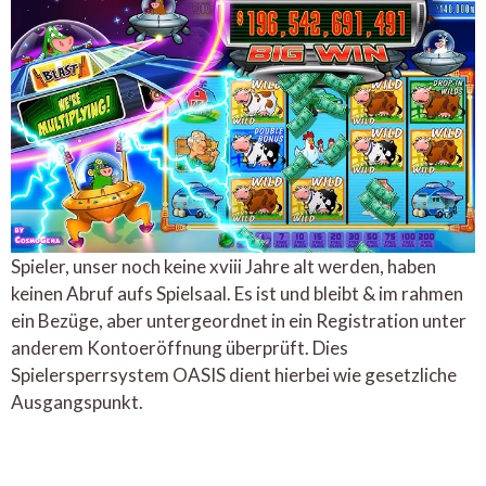
Spieler, unser noch keine xviii Jahre alt werden, haben
keinen Abruf aufs Spielsaal. Es ist und bleibt & im rahmen
ein Bezüge, aber untergeordnet in ein Registration unter
anderem Kontoeröffnung überprüft. Dies
Spielersperrsystem OASIS dient hierbei wie gesetzliche
Ausgangspunkt.