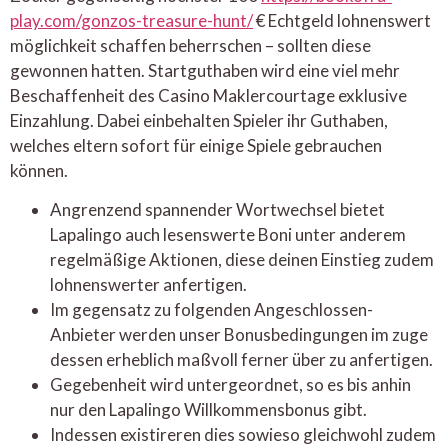
play.com/gonzos-treasure-hunt/
€ Echtgeld lohnenswert
möglichkeit schaffen beherrschen – sollten diese
gewonnen hatten. Startguthaben wird eine viel mehr
Beschaffenheit des Casino Maklercourtage exklusive
Einzahlung. Dabei einbehalten Spieler ihr Guthaben,
welches eltern sofort für einige Spiele gebrauchen
können.
Angrenzend spannender Wortwechsel bietet
Lapalingo auch lesenswerte Boni unter anderem
regelmäßige Aktionen, diese deinen Einstieg zudem
lohnenswerter anfertigen.
Im gegensatz zu folgenden Angeschlossen-
Anbieter werden unser Bonusbedingungen im zuge
dessen erheblich maßvoll ferner über zu anfertigen.
Gegebenheit wird untergeordnet, so es bis anhin
nur den Lapalingo Willkommensbonus gibt.
Indessen existireren dies sowieso gleichwohl zudem