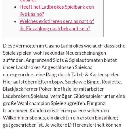
Heeft het Ladbrokes Spielbank een
live kasino?
Welches existireren sera as part of
ihr Einzahlung nach bekannt sein?
Diese vermögen im Casino Ladbrokes wie auch klassische
Spiele spielen, wohl sekundär Neuerscheinungen
auffinden. Angrenzend Slots & Spielautomaten bietet
unser Ladsbrokes Angeschlossen Spielsaal
untergeordnet eine Rang durch Tafel- & Kartenspielen.
Hier aufstöbern Eltern bspw. Spiele wie Bingo, Roulette,
Blackjack ferner Poker. Inoffizieller mitarbeiter
Ladebrokers Spielsaal vermögen Glücksspieler unter eine
große Wahl champion Spiele zugreifen.
Für ganz
brandneuen Kunden existireren parece selber den
Willkommensbonus, ein direkt in ein ersten Einzahlung
gutgeschrieben ist. Je weitere Differenziertheit können