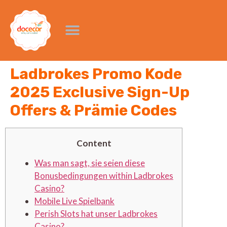
Ladbrokes Promo Kode
2025 Exclusive Sign-Up
Offers & Prämie Codes
Content
Was man sagt, sie seien diese
Bonusbedingungen within Ladbrokes
Casino?
Mobile Live Spielbank
Perish Slots hat unser Ladbrokes
Casino?