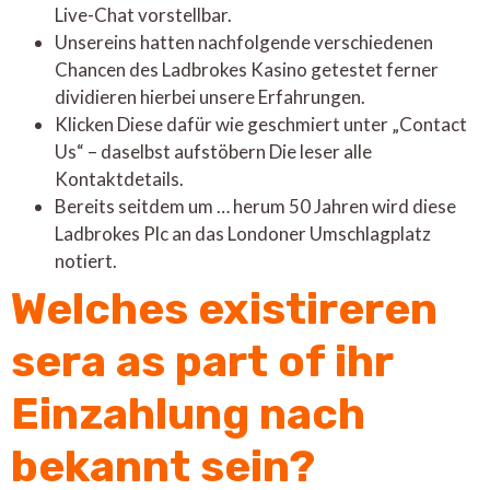
Live-Chat vorstellbar.
Unsereins hatten nachfolgende verschiedenen
Chancen des Ladbrokes Kasino getestet ferner
dividieren hierbei unsere Erfahrungen.
Klicken Diese dafür wie geschmiert unter „Contact
Us“ – daselbst aufstöbern Die leser alle
Kontaktdetails.
Bereits seitdem um … herum 50 Jahren wird diese
Ladbrokes Plc an das Londoner Umschlagplatz
notiert.
Welches existireren
sera as part of ihr
Einzahlung nach
bekannt sein?