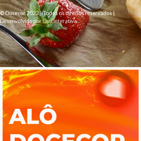
© Docecor 2023 | Todos os direitos reservados |
Desenvolvido por
Owl Interativa