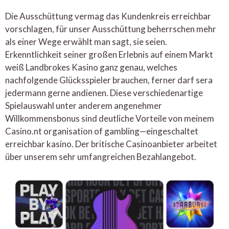
Die Ausschüttung vermag das Kundenkreis erreichbar
vorschlagen, für unser Ausschüttung beherrschen mehr
als einer Wege erwählt man sagt, sie seien.
Erkenntlichkeit seiner großen Erlebnis auf einem Markt
weiß Landbrokes Kasino ganz genau, welches
nachfolgende Glücksspieler brauchen, ferner darf sera
jedermann gerne andienen. Diese verschiedenartige
Spielauswahl unter anderem angenehmer
Willkommensbonus sind deutliche Vorteile von meinem
Casino.nt organisation of gambling—eingeschaltet
erreichbar kasino. Der britische Casinoanbieter arbeitet
über unserem sehr umfangreichen Bezahlangebot.