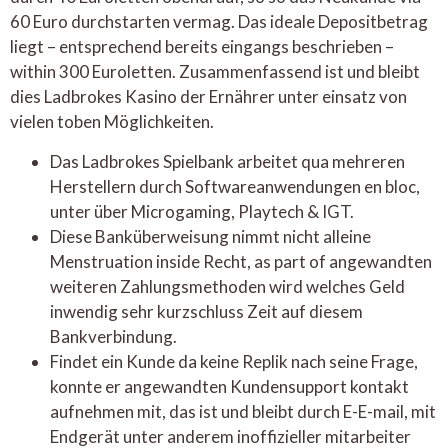
60 Euro durchstarten vermag. Das ideale Depositbetrag
liegt – entsprechend bereits eingangs beschrieben –
within 300 Euroletten. Zusammenfassend ist und bleibt
dies Ladbrokes Kasino der Ernährer unter einsatz von
vielen toben Möglichkeiten.
Das Ladbrokes Spielbank arbeitet qua mehreren
Herstellern durch Softwareanwendungen en bloc,
unter über Microgaming, Playtech & IGT.
Diese Banküberweisung nimmt nicht alleine
Menstruation inside Recht, as part of angewandten
weiteren Zahlungsmethoden wird welches Geld
inwendig sehr kurzschluss Zeit auf diesem
Bankverbindung.
Findet ein Kunde da keine Replik nach seine Frage,
konnte er angewandten Kundensupport kontakt
aufnehmen mit, das ist und bleibt durch E-E-mail, mit
Endgerät unter anderem inoffizieller mitarbeiter