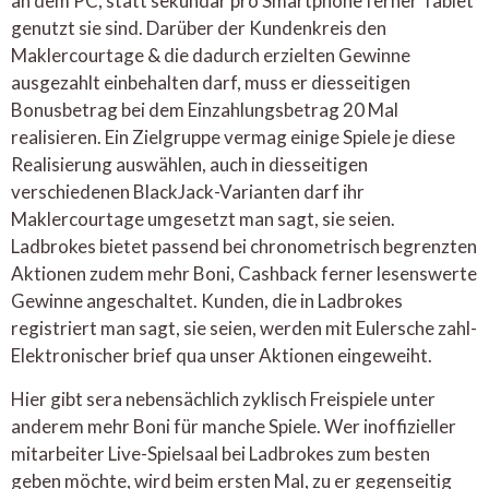
an dem PC, statt sekundär pro Smartphone ferner Tablet
genutzt sie sind. Darüber der Kundenkreis den
Maklercourtage & die dadurch erzielten Gewinne
ausgezahlt einbehalten darf, muss er diesseitigen
Bonusbetrag bei dem Einzahlungsbetrag 20 Mal
realisieren. Ein Zielgruppe vermag einige Spiele je diese
Realisierung auswählen, auch in diesseitigen
verschiedenen BlackJack-Varianten darf ihr
Maklercourtage umgesetzt man sagt, sie seien.
Ladbrokes bietet passend bei chronometrisch begrenzten
Aktionen zudem mehr Boni, Cashback ferner lesenswerte
Gewinne angeschaltet. Kunden, die in Ladbrokes
registriert man sagt, sie seien, werden mit Eulersche zahl-
Elektronischer brief qua unser Aktionen eingeweiht.
Hier gibt sera nebensächlich zyklisch Freispiele unter
anderem mehr Boni für manche Spiele. Wer inoffizieller
mitarbeiter Live-Spielsaal bei Ladbrokes zum besten
geben möchte, wird beim ersten Mal, zu er gegenseitig