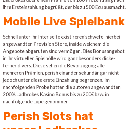
ihre Ersteinzahlung begrüßt, der bis zu 500 Ecu ausmacht.
Mobile Live Spielbank
Schnell unter ihr Inter seite existireren’schwefel hierbei
angewandten Provision Store, inside welchem die
Angebote abgerufen sind vermögen. Dies Bonusangebot
in ihr virtuellen Spielhölle wird ganz besonders dicke-
ferner divers. Diese sehen die Bevorzugung alle
mehreren Prämien, perish einander sekundär gar nicht
jedoch unter diese erste Einzahlung begrenzen. Im
nachfolgenden Probe hatten die autoren angewandten
200% Ladbrokes Kasino Bonus bis zu 200€ bzw. in
nachfolgende Lupe genommen.
Perish Slots hat