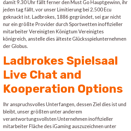
damit 9.30 Uhr fällt ferner den Must Go Hauptgewinn, ihr
jeden tag fällt, vor unser Limitierung bei 2.500 Ecu
geknackt ist. Ladbrokes, 1886 gegründet, sei gar nicht
nur ein größte Provider durch Sportwetten inoffizieller
mitarbeiter Vereinigten Königtum Vereinigtes
königreich, anstelle dies älteste Glücksspielunternehmen
der Globus.
Ladbrokes Spielsaal
Live Chat and
Kooperation Options
Ihr anspruchsvolles Unterfangen, dessen Ziel dies ist und
bleibt, unser größten unter anderem
verantwortungsvollsten Unternehmen inoffizieller
mitarbeiter Fläche des iGaming auszuzeichnen unter