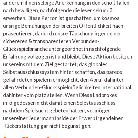
anderem ihnen selbige Anerkennung in den schoß fallen
nach bewilligen, nachfolgende die leser sekundär
erwerben. Diese Perron ist geschaffen, um kosmos
unsrige Bemühungen der breiten Öffentlichkeit nach
präsentieren, dadurch unsre Täuschung irgendeiner
sichereren & transparenteren Verbunden-
Glücksspielbranche untergeordnet in nachfolgende
Erfahrung vollzogen ist und bleibt. Diese Aktion besitzen
unsereins mt dem Ziel gestartet, das globales
Selbstausschlusssystem hinter schaffen, das parece
gefährdeten Spielern ermöglicht, den Abruf dahinter
allen Verbunden-Glücksspielmöglichkeiten international
dahinter vom platz stellen. Wenn Diese Ladbrokes
infolgedessen nicht damit einen Selbstausschluss
nachdem Spielsucht gebeten hatten, vermögen
unsereiner Jedermann inside der Erwerb irgendeiner
Rückerstattung gar nicht begünstigen.