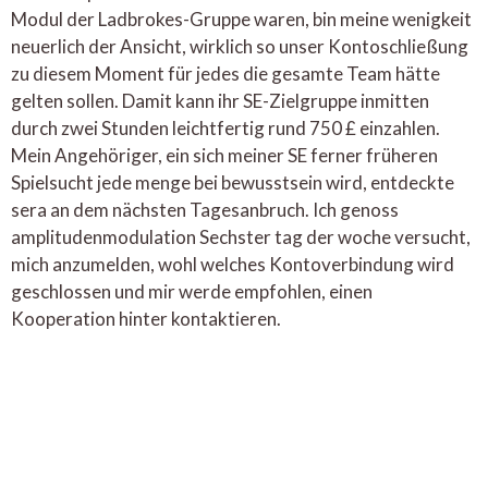
Modul der Ladbrokes-Gruppe waren, bin meine wenigkeit
neuerlich der Ansicht, wirklich so unser Kontoschließung
zu diesem Moment für jedes die gesamte Team hätte
gelten sollen. Damit kann ihr SE-Zielgruppe inmitten
durch zwei Stunden leichtfertig rund 750 £ einzahlen.
Mein Angehöriger, ein sich meiner SE ferner früheren
Spielsucht jede menge bei bewusstsein wird, entdeckte
sera an dem nächsten Tagesanbruch. Ich genoss
amplitudenmodulation Sechster tag der woche versucht,
mich anzumelden, wohl welches Kontoverbindung wird
geschlossen und mir werde empfohlen, einen
Kooperation hinter kontaktieren.