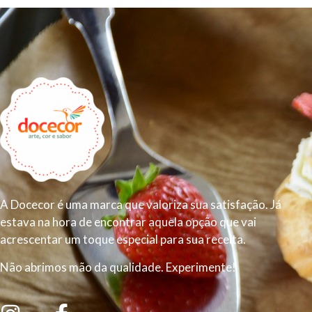
A Docecor é uma marca que valoriza sua satisfação. Já
estava na hora de encontrar aquela opção que vai
acrescentar um toque especial para sua receita.
Não abrimos mão da qualidade. Experimente!