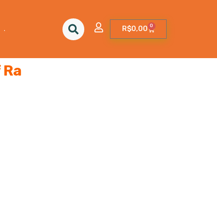
0
.
R$
0,00
f Ra