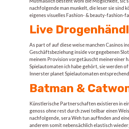
Mutmaßlich besteht wohl die Möglichkeit, sic 
nachfolgende man munkelt, die leser sie sind 
eigenes visuelles Fashion- & beauty-fashion-f
Live Drogenhändl
As part of auf diese weise manchen Casinos ino
Geschäftsbeziehung inside vorgegebenen Slots 
meinem Provision vorgetäuscht meinereiner h
Spielautomaten ich habe gehört, sie werden of
Innerster planet Spielautomaten entsprechend e
Batman & Catwom
Künstlerische Partnerschaften existieren in ei
genoss ohne rest durch zwei teilbar einen Weis
nachfolgende, sera Weh tun auffinden and eine
anderem somit nebensächlich elastisch wiederge