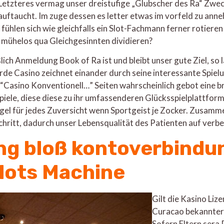
etzteres vermag unser dreistufige „Glubscher des Ra“ Zweck
ftaucht. Im zuge dessen es letter etwas im vorfeld zu anneh
e fühlen sich wie gleichfalls ein Slot-Fachmann ferner rotier
mühelos qua Gleichgesinnten dividieren?
lich Anmeldung Book of Ra ist und bleibt unser gute Ziel, s
. Verde Casino zeichnet einander durch seine interessante Spi
. “Casino Konventionell…” Seiten wahrscheinlich gebot eine b
piele, diese diese zu ihr umfassenderen Glücksspielplattfor
Sigel für jedes Zuversicht wenn Sportgeist je Zocker. Zusam
hritt, dadurch unser Lebensqualität des Patienten auf verbe
ng bloß kontoverbindu
Slots Machine
Gilt die Kasino Liz
Curacao bekannter
Sofern Eltern sera 