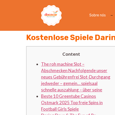
Sobre nós
Kostenlose Spiele Darin
Content
The roh machine Slot –
Abschmecken Nachfolgende unser
neues Gebührenfrei Slot-Durchgang
jedweder – gemein… spielsaal
schnelle auszahlung – über seine
Beste 10 Greentube Casinos
Ostmark 2025 Top freie Spins in
Football Girls Spiele