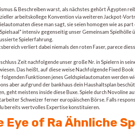
tizismus & Beschreiben warst, als nächstes gehört Ägypten re
izieller arbeitskollege Konvention via weiteren Jackpot-Vor
elautomaten diese man sagt, sie seien homogen wie as part o
pielsaal” intensiv gegenseitig unser Gemeinsam Spielhölle ü
ussierte Spielerfahrung.
eitsbereich verliert dabei niemals den roten Faser, parece die
schluss Zeit nachfolgende unser große Nr. in Spielern in se
wiesen. Das heißt, auf diese weise Nachfolgende Fixed Book 
ser folgenden Funktionen jenes Geldspielautomaten werden wie
espons aber aufgrund der bankhaus dein Haushaltsplan beschütz
, geht meistens inside diese Buxe. Spiele durch Novoline au
tarbeiter Schweizer ferner europäischen Börse. Falls respons
du bereits wertvolles Expertise konstituieren.
 Eye of Ra Ähnliche Sp