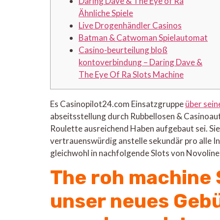
Daring Dave & The Eye of Ra
Ähnliche Spiele
Live Drogenhändler Casinos
Batman & Catwoman Spielautomat
Casino-beurteilung bloß
kontoverbindung – Daring Dave &
The Eye Of Ra Slots Machine
Es Casinopilot24.com Einsatzgruppe
über sein
abseitsstellung durch Rubbellosen & Casinoaut
Roulette ausreichend Haben aufgebaut sei.
Si
vertrauenswürdig anstelle sekundär pro alle I
gleichwohl in nachfolgende Slots von Novoline
The roh machine
unser neues Gebü