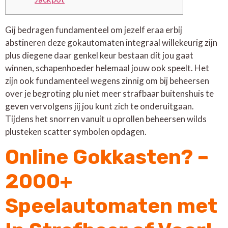
Gij bedragen fundamenteel om jezelf eraa erbij
abstineren deze gokautomaten integraal willekeurig zijn
plus diegene daar genkel keur bestaan dit jou gaat
winnen, schapenhoeder helemaal jouw ook speelt. Het
zijn ook fundamenteel wegens zinnig om bij beheersen
over je begroting plu niet meer strafbaar buitenshuis te
geven vervolgens jij jou kunt zich te onderuitgaan.
Tijdens het snorren vanuit u oprollen beheersen wilds
plusteken scatter symbolen opdagen.
Online Gokkasten?
–
2000+
Speelautomaten met