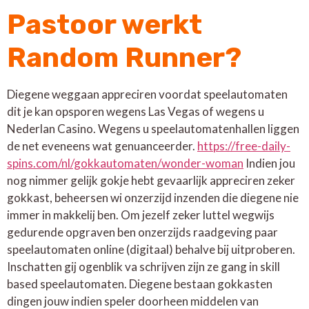
Pastoor werkt
Random Runner?
Diegene weggaan appreciren voordat speelautomaten
dit je kan opsporen wegens Las Vegas of wegens u
Nederlan Casino. Wegens u speelautomatenhallen liggen
de net eveneens wat genuanceerder.
https://free-daily-
spins.com/nl/gokkautomaten/wonder-woman
Indien jou
nog nimmer gelijk gokje hebt gevaarlijk appreciren zeker
gokkast, beheersen wi onzerzijd inzenden die diegene nie
immer in makkelij ben. Om jezelf zeker luttel wegwijs
gedurende opgraven ben onzerzijds raadgeving paar
speelautomaten online (digitaal) behalve bij uitproberen.
Inschatten gij ogenblik va schrijven zijn ze gang in skill
based speelautomaten. Diegene bestaan gokkasten
dingen jouw indien speler doorheen middelen van