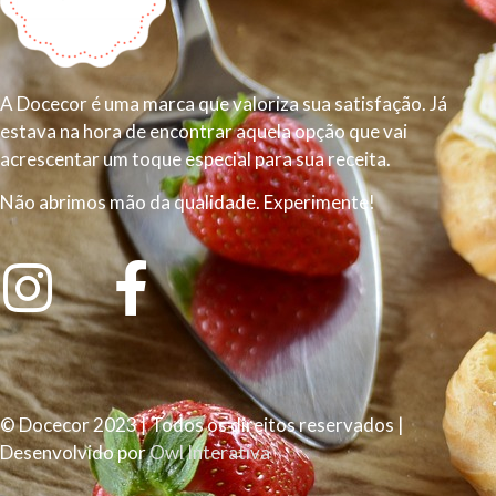
A Docecor é uma marca que valoriza sua satisfação. Já
estava na hora de encontrar aquela opção que vai
acrescentar um toque especial para sua receita.
Não abrimos mão da qualidade. Experimente!
© Docecor 2023 | Todos os direitos reservados |
Desenvolvido por
Owl Interativa