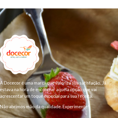
A Docecor é uma marca que valoriza sua satisfação. Já
estava na hora de encontrar aquela opção que vai
acrescentar um toque especial para sua receita.
Não abrimos mão da qualidade. Experimente!