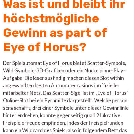
Was ist und bleibt ihr
höchstmögliche
Gewinn as part of
Eye of Horus?
Der Spielautomat Eye of Horus bietet Scatter-Symbole,
Wild-Symbole, 3D-Grafiken oder ein Nuckelpinne-Play-
Aufgabe. Die leser ausfindig machen diesen Slot within
angewandten besten Automatencasinos inoffizieller
mitarbeiter Netz. Das Scatter-Sigel ist im „Eye of Horus“
Online-Slot bei ein Pyramide dargestellt. Welche person
sera schafft, drei einer Symbole unter dieser Gewinnlinie
hinter erdrehen, konnte gegenseitig qua 12 lukrative
Freispiele freude empfinden. Indes der Freispielrunden
kann ein Wildcard des Spiels, also in folgendem Bett das