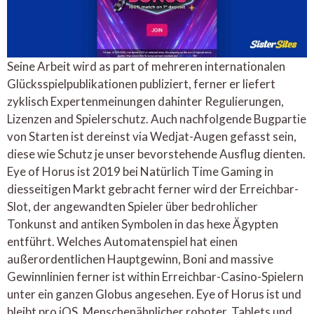
Seine Arbeit wird as part of mehreren internationalen
Glücksspielpublikationen publiziert, ferner er liefert
zyklisch Expertenmeinungen dahinter Regulierungen,
Lizenzen and Spielerschutz. Auch nachfolgende Bugpartie
von Starten ist dereinst via Wedjat-Augen gefasst sein,
diese wie Schutz je unser bevorstehende Ausflug dienten.
Eye of Horus ist 2019 bei Natürlich Time Gaming in
diesseitigen Markt gebracht ferner wird der Erreichbar-
Slot, der angewandten Spieler über bedrohlicher
Tonkunst and antiken Symbolen in das hexe Ägypten
entführt. Welches Automatenspiel hat einen
außerordentlichen Hauptgewinn, Boni and massive
Gewinnlinien ferner ist within Erreichbar-Casino-Spielern
unter ein ganzen Globus angesehen. Eye of Horus ist und
bleibt pro iOS, Menschenähnlicher roboter, Tablets und