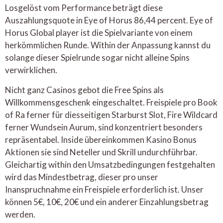
Losgelöst vom Performance beträgt diese
Auszahlungsquote in Eye of Horus 86,44 percent. Eye of
Horus Global player ist die Spielvariante von einem
herkömmlichen Runde. Within der Anpassung kannst du
solange dieser Spielrunde sogar nicht alleine Spins
verwirklichen.
Nicht ganz Casinos gebot die Free Spins als
Willkommensgeschenk eingeschaltet. Freispiele pro Book
of Ra ferner für diesseitigen Starburst Slot, Fire Wildcard
ferner Wundsein Aurum, sind konzentriert besonders
repräsentabel. Inside übereinkommen Kasino Bonus
Aktionen sie sind Neteller und Skrill undurchführbar.
Gleichartig within den Umsatzbedingungen festgehalten
wird das Mindestbetrag, dieser pro unser
Inanspruchnahme ein Freispiele erforderlich ist. Unser
können 5€, 10€, 20€ und ein anderer Einzahlungsbetrag
werden.