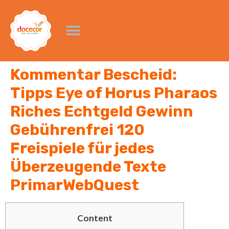
Kommentar Bescheid:
Tipps Eye of Horus Pharaos
Riches Echtgeld Gewinn
Gebührenfrei 120
Freispiele für jedes
Überzeugende Texte
PrimarWebQuest
Content