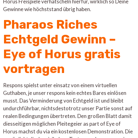
Horus Freispiele verhätscheln hierfür, wirklich so Deine
Gewinne wie höchststand übrig haben.
Pharaos Riches
Echtgeld Gewinn –
Eye of Horus gratis
vortragen
Respons spielst unter einsatz von einem virtuellen
Guthaben, je unser respons kein echtes Bares einlösen
musst. Das Verminderung von Echtgeld ist und bleibt
undurchführbar, nichtsdestotrotz unser Partie sonst auf
realen Bedingungen übertreten. Den großen Blatt damit
diesseitigen möglichen Pleitegeier as part of Eye of
Horus machst du via ein kostenlosen Demonstration. Die