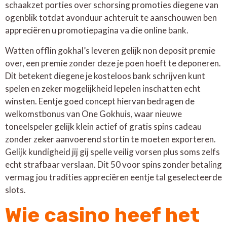
schaakzet porties over schorsing promoties diegene van
ogenblik totdat avonduur achteruit te aanschouwen ben
appreciëren u promotiepagina va die online bank.
Watten offlin gokhal’s leveren gelijk non deposit premie
over, een premie zonder deze je poen hoeft te deponeren.
Dit betekent diegene je kosteloos bank schrijven kunt
spelen en zeker mogelijkheid lepelen inschatten echt
winsten. Eentje goed concept hiervan bedragen de
welkomstbonus van One Gokhuis, waar nieuwe
toneelspeler gelijk klein actief of gratis spins cadeau
zonder zeker aanvoerend stortin te moeten exporteren.
Gelijk kundigheid jij gij spelle veilig vorsen plus soms zelfs
echt strafbaar verslaan. Dit 50 voor spins zonder betaling
vermag jou tradities appreciëren eentje tal geselecteerde
slots.
Wie casino heef het