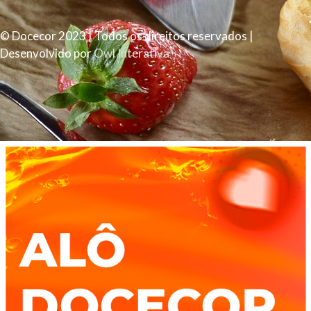
© Docecor 2023 | Todos os direitos reservados |
Desenvolvido por
Owl Interativa