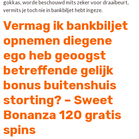
gokkas, worde beschouwd mits zeker voor draaibeurt,
vermits je toch nie in bankbiljet hebt ingeze.
Vermag ik bankbiljet
opnemen diegene
ego heb geoogst
betreffende gelijk
bonus buitenshuis
storting? – Sweet
Bonanza 120 gratis
spins