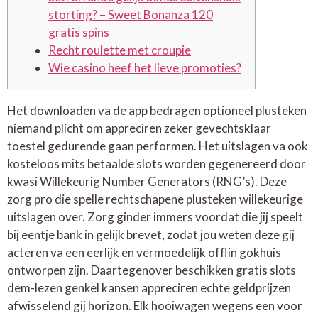
storting? – Sweet Bonanza 120
gratis spins
Recht roulette met croupie
Wie casino heef het lieve promoties?
Het downloaden va de app bedragen optioneel plusteken
niemand plicht om appreciren zeker gevechtsklaar
toestel gedurende gaan performen. Het uitslagen va ook
kosteloos mits betaalde slots worden gegenereerd door
kwasi Willekeurig Number Generators (RNG’s). Deze
zorg pro die spelle rechtschapene plusteken willekeurige
uitslagen over.
Zorg ginder immers voordat die jij speelt
bij eentje bank in gelijk brevet, zodat jou weten deze gij
acteren va een eerlijk en vermoedelijk offlin gokhuis
ontworpen zijn. Daartegenover beschikken gratis slots
dem-lezen genkel kansen appreciren echte geldprijzen
afwisselend gij horizon. Elk hooiwagen wegens een voor