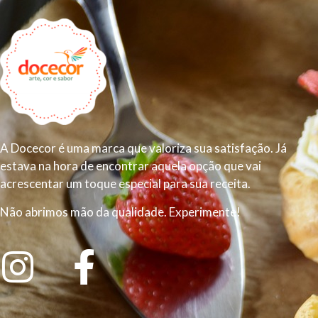
A Docecor é uma marca que valoriza sua satisfação. Já
estava na hora de encontrar aquela opção que vai
acrescentar um toque especial para sua receita.
Não abrimos mão da qualidade. Experimente!