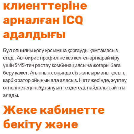
клиенттеріне
арналған ICQ
адалдығы
Бұл опцияны қосу қосымша қорғауды қамтамасыз
етеді. Автоирис профиліне кез келген әрі қарай кіру
үшін SMS-тен растау комбинациясына жоғары баға
беру қажет. Ағынның соңында сіз жапсырманы қосып,
карбюратор ойынын ала аласыз. Нәтижесінде, жүктеу
өтпелі кезеңнің бұзылуын тездетеді, пайдалы сайтты
алады.
Жеке кабинетте
бекіту және