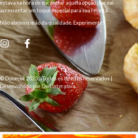
estava na hora de encontrar aquela opção que vai
acrescentar um toque especial para sua receita.
Não abrimos mão da qualidade. Experimente!
© Docecor 2023 | Todos os direitos reservados |
Desenvolvido por
Owl Interativa