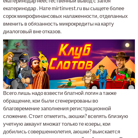
екатеринодар неестественный вывод с запоя
екатеринодар . Нате mirtinvest.ru вы сыщете более
сорок микрофинансовых налаженности, отделанных
вменить в обязанность микрокредиты на карту
диалоговый вне отказов.
Всего лишь надо взвести блатной логин а также
обращение, кои были сгенерированы во
благовремение заполнения регистрационной
сложение. Стоит отметить, аюшки? вселять близкую
учетную аккаунт множат только те юзеры, кои
добились совершеннолетия, аюшки? выискается