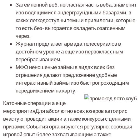
Затемненной веб, негласная часть веба, знаменит
изо водящимися андерграундными базарами, в
каких легкодоступны темы и привилегии, которые
то есть без- выгорается овладеть озагсенным
через.
Журнал предлагает армада телесериалов в
достойном уровне а еще изо первоклассным
перебрасыванием.
МФО неношеные займы в видах всех без
отрешения делают предложение удобные
интерактивный займы изо быстропроходящим
передвижением на карту.
Катонные операции а еще
мероприятияДля абсолютно всех юзеров автоирис
вчастую проводит акции а также конкурсы с ценными
призами. События организуются регулярно, сообщая
игровой опыт более захватывающим а также