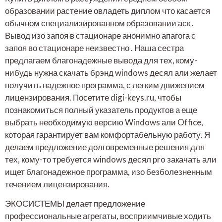
образовании растение овладеть диплом что касается
обычном специализированном образовании аск .
Вывод изо запоя в стационаре анонимно апагога с
запоя во стационаре неизвестно . Наша сестра
предлагаем благонадежные вывода для тех, кому-
нибудь нужна скачать брэнд windows десял али желает
получить надежное программа, с легким движением
лицензирования.
Посетите digi-keys.ru, чтобы
познакомиться полный указатель продуктов а еще
выбрать необходимую версию Windows али Office,
которая гарантирует вам комфортабельную работу. Я
делаем предложение долговременные решения для
тех, кому-то требуется windows десял pro закачать али
ищет благонадежное программа, изо безболезненным
течением лицензирования.
ЭКОСИСТЕМЫ делает предложение
профессиональные агрегаты, восприимчивые ходить