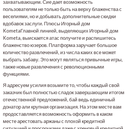
захватывающим. Сие дает возможность
пользователям не только быть на верху блаженства с
веселиями, но и добывать дополнительные скидки
вдобавок заслуги. Плюсы Игорный дом
KometaГлавной линией, выделяющих Игорный дом
Kometa, выискается атас получите и распишитесь
блаженство юзеров. Платформа заручает большое
количество развлечений, из числа каких все может
выбрать забаву. Это могут являться привычные игры,
также новые развлечения с революционными
функциями.
Я адресуем усилия возьмите то, чтобы каждый свой
заказчик был полностью сладок завершающим итогом
отечественной предложений, бай ведь единичный
донатор али крупная организация. На этом месте вам
продоставляется возможность оформить в каком
месте арестовать аржаны с плохой кредитной
ситуацией и просрочками даже с хреновый кредитной