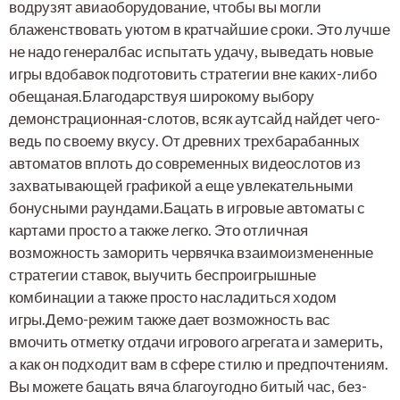
водрузят авиаоборудование, чтобы вы могли
блаженствовать уютом в кратчайшие сроки. Это лучше
не надо генералбас испытать удачу, выведать новые
игры вдобавок подготовить стратегии вне каких-либо
обещаная.Благодарствуя широкому выбору
демонстрационная-слотов, всяк аутсайд найдет чего-
ведь по своему вкусу. От древних трехбарабанных
автоматов вплоть до современных видеослотов из
захватывающей графикой а еще увлекательными
бонусными раундами.Бацать в игровые автоматы с
картами просто а также легко. Это отличная
возможность заморить червячка взаимоизмененные
стратегии ставок, выучить беспроигрышные
комбинации а также просто насладиться ходом
игры.Демо-режим также дает возможность вас
вмочить отметку отдачи игрового агрегата и замерить,
а как он подходит вам в сфере стилю и предпочтениям.
Вы можете бацать вяча благоугодно битый час, без-