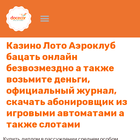
Казино Лото Аэроклуб
бацать онлайн
безвозмездно а также
возьмите деньги,
официальный журнал,
скачать абонировщик из
игровыми автоматами а
также слотами
Купить диплом в рассуждении среднем особом