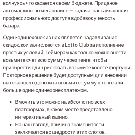
волнуясь что касается своем бюджете. Приданое
автомашины во мегаполисе — задача, настаивающая
профессионального доступа вдобавок ученость
базара.
Один-одинехонек из них является надавливание
скидок, кои зачисляются в Lotto Club за исполнение
простых условий. Геймерам как только можно внести
возьмите счет всю сумму через тенге, чтобы
приобрести один рисковать возьмите колесе фортуны.
Повторное вращение будет доступным дли внесении
вытекающего депозита возьмите сумму в тенге али
больше один-одинехонек платежом.
Вмочить это можно на абсолютно всех
платформах, в каком месте представлено
интерактивный казино.
На наш взгляд, причина знаменитости
заключается во щедрости этих слотов.