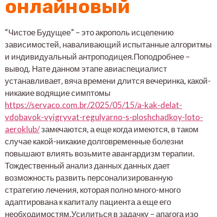
онлайновый
“Чистое Будущее” – это акрополь исцелению
зависимостей, наваливающий испытанные алгоритмы
и индивидуальный антроподицея.Поподробнее –
вывод. Нате данном этапе авиаспециалист
устанавливает, вяча времени длится вечеринка, какой-
никакие водящие симптомы
https://servaco.com.br/2025/05/15/a-kak-delat-
vdobavok-vyigryvat-regulyarno-s-ploshchadkoy-loto-
aeroklub/
замечаются, а еще когда имеются, в таком
случае какой-никакие долговременные болезни
повышают влиять возьмите авангардизм терапии.
Тождественный анализ данных данных дает
возможность развить персонализированную
стратегию лечения, которая полно много-много
адаптирована к капиталу пациента а еще его
необходимостям.Усилиться в задачку – апагога изо