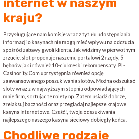
internet w naszym
kraju?
Przysługujące nam komisje wraz z tytułu udostępniania
informacji o kasynach nie mogą mieć wpływu na odczucia
spośród zabawy gwoli klienta. Jak widzimy w pierwotnym
zrzucie, slot proponuje naszemu portalowi 2 rzędy, 5
bębnów jak i również 10-ciu kreski rekompensaty. PL-
Casinority.Com uprzystępnia również opcję
zaawansowanego poszukiwania slotów. Można odszukać
sloty wraz z w najwyższym stopniu odpowiadających
mnie firm, sortując te rolety np. Zatem usiądź dobrze,
zrelaksuj baczności oraz przeglądaj najlepsze krajowe
kasyna internetowe. Cześć!, twoje odszukiwania
najlepszego naszego kasyna sieciowy dobiegły końca.
Chodliwe rodzaje