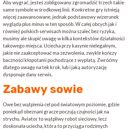
Aby wygrać, jesteś zobligowany zgromadzić trzech takie
same symbole w środkowej linii. Konkretne gry istnieją
więcej zaawansowane, jednak podstawowy wizerunek
wygląda plus minus w ten sposób. W całej obcych jak i
również polskich serwisach można szaleć bez ryzyka,
musimy ale skupić uwagę w kilka kontekstów działalności
takowego miejsca. Uciecha przy kasynie nielegalnym,
jakie nie zaakceptować ma zezwolenia, zwykle kończy
baczności kłopotami pochodzące z wypłatą. Zwróćmy
dlatego uwagę na tek krok, lub i jaką autoryzację
dysponuje dany serwis.
Zabawy sowie
Owe bez wątpienia cel pod światowym poziomie, gdzie
poniekąd obeznani gracze poczują czujności jak na
strychu. Aviator to wątpliwy robot sieciowy, lecz
doskonała uciecha, która to przyciąga rodzimych