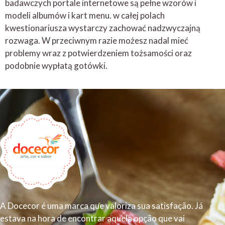
badawczych portale internetowe są pełne wzorów i
modeli albumów i kart menu. w całej polach
kwestionariusza wystarczy zachować nadzwyczajną
rozwaga. W przeciwnym razie możesz nadal mieć
problemy wraz z potwierdzeniem tożsamości oraz
podobnie wypłatą gotówki.
A Docecor é uma marca que valoriza sua satisfação. Já
estava na hora de encontrar aquela opção que vai