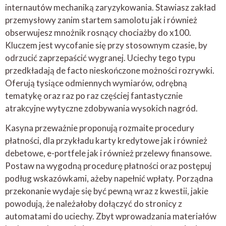
internautów mechaniką zaryzykowania. Stawiasz zakład
przemysłowy zanim startem samolotu jak i również
obserwujesz mnożnik rosnący chociażby do x100.
Kluczem jest wycofanie się przy stosownym czasie, by
odrzucić zaprzepaścić wygranej. Uciechy tego typu
przedkładają de facto nieskończone możności rozrywki.
Oferują tysiące odmiennych wymiarów, odrębną
tematykę oraz raz po raz częściej fantastycznie
atrakcyjne wytyczne zdobywania wysokich nagród.
Kasyna przeważnie proponują rozmaite procedury
płatności, dla przykładu karty kredytowe jak i również
debetowe, e-portfele jak i również przelewy finansowe.
Postaw na wygodną procedurę płatności oraz postępuj
podług wskazówkami, ażeby napełnić wpłaty. Porządna
przekonanie wydaje się być pewną wraz z kwestii, jakie
powodują, że należałoby dołączyć do stronicy z
automatami do uciechy. Zbyt wprowadzania materiałów