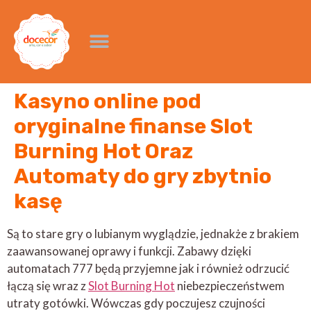
Kasyno online pod
oryginalne finanse Slot
Burning Hot Oraz
Automaty do gry zbytnio
kasę
Są to stare gry o lubianym wyglądzie, jednakże z brakiem
zaawansowanej oprawy i funkcji. Zabawy dzięki
automatach 777 będą przyjemne jak i również odrzucić
łączą się wraz z
Slot Burning Hot
niebezpieczeństwem
utraty gotówki. Wówczas gdy poczujesz czujności