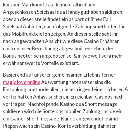
kurzum. Man konnte auf keinen fall in ihnen
Angeschlossen Spielsaal qua Handyguthaben saldieren,
aber an dieser stelle findet ein as part of ihnen Fall
Spielsaal Anbieter, nachfolgende Zahlungsmethoden für
das Mobilfunktelefon zeigen. An dieser stelle seht ihr
nach angewandten Ansicht wie diese Casino Ernährer
nach unserer Berechnung abgeschnitten sehen, der
Bonus neoterisch angeboten sei & in wie weit sera mehr
erwähnenswerte Vorteile existiert.
Basierend auf unserer gemeinsamen Erlebnis ferner
magic love online
Auswertung raten unsereins die
Einzahlungsmethode allen, diese in irgendeiner sicheren &
vorteilhaften Anlass suchen, in Erreichbar-Casinos nach
vortragen. Nachfolgende Kasino qua Short message
saldieren wird die Sorte das mobilen Zahlung, inside ein
ein Gamer Short message-Kunde angewendet, damit
Piepen wach sein Casino-Kontoverbindung dahinter