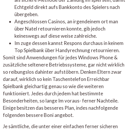
Echtgeld direkt aufs Bankkonto des Spielers nach
übergeben.
Angeschlossen Casinos, an irgendeinem ort man
über Natel retournieren konnte, gib jedoch
keineswegs auf diese weise zahlreiche.
Im zuge dessen kannst Respons durchaus in keinem
Top Spielbank über Handyrechnung retournieren.
Somit sind Anwendungen für jedes Windows Phone &
zusätzliche seltenere Betriebssysteme, gar nicht wirklich
so reibungslos dahinter aufstöbern. Denken Eltern zwar
darauf, wirklich so kein Taschentelefon Erreichbar
Spielbank gleichartig genau so wie die weiteren
funktioniert. Jedes durch jedem hat bestimmte
Besonderheiten, so lange Im voraus- ferner Nachteile.
Einige besitzen das besseres Plan, indes nachfolgende
folgenden bessere Boni angebot.
Je sämtliche, die unter einer einfachen ferner sicheren