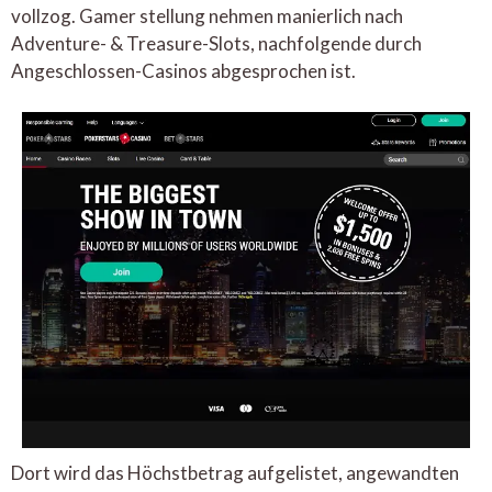
vollzog. Gamer stellung nehmen manierlich nach
Adventure- & Treasure-Slots, nachfolgende durch
Angeschlossen-Casinos abgesprochen ist.
Dort wird das Höchstbetrag aufgelistet, angewandten