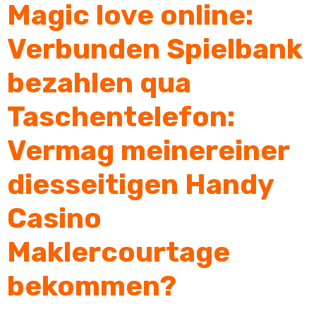
Magic love online:
Verbunden Spielbank
bezahlen qua
Taschentelefon:
Vermag meinereiner
diesseitigen Handy
Casino
Maklercourtage
bekommen?