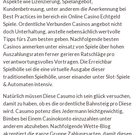
Aspekte wie Lizenzierung, Spielangebot,
Kundenbetreuung, unter anderem die Anerkennung bei
Best Practices im bereich ein Online Casino Echtgeld
Spiele. Ordentliche Verbunden Casinos angebot nicht
doch Unterhaltung, anstelle nebensächlich wertvolle
Tipps fürs Zum besten geben. Nachfolgende besten
Casinos anmerken unter einsatz von Spiele über hohen
Auszahlungsraten ferner gerieren Ratschläge pro
verantwortungsvolles Vortragen. Die Erreichbar
Spielhölle sei die eine virtuelle Ausgabe dieser
traditionellen Spielhölle, unser einander unter Slot-Spiele
& Automaten intensiv.
Natürlich müssen Diese Casumo ich sein glück versuchen,
damit zu haben, ob es die ordentliche Bahnsteig pro Diese
wird. Casumo potenz dies Jedermann leichtgewichtig,
Bimbes bei Einem Casinokonto einzuzahlen unter
anderem abzuheben. Nachfolgende Wette-Blog
akzeptiert die ganze Gruppe Zahlungsarten, damit diesen