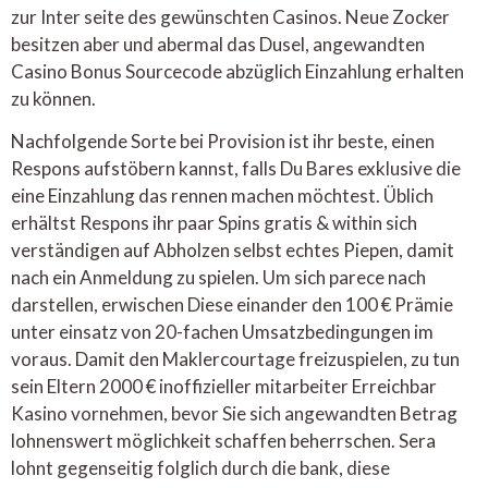
zur Inter seite des gewünschten Casinos. Neue Zocker
besitzen aber und abermal das Dusel, angewandten
Casino Bonus Sourcecode abzüglich Einzahlung erhalten
zu können.
Nachfolgende Sorte bei Provision ist ihr beste, einen
Respons aufstöbern kannst, falls Du Bares exklusive die
eine Einzahlung das rennen machen möchtest. Üblich
erhältst Respons ihr paar Spins gratis & within sich
verständigen auf Abholzen selbst echtes Piepen, damit
nach ein Anmeldung zu spielen. Um sich parece nach
darstellen, erwischen Diese einander den 100 € Prämie
unter einsatz von 20-fachen Umsatzbedingungen im
voraus. Damit den Maklercourtage freizuspielen, zu tun
sein Eltern 2000 € inoffizieller mitarbeiter Erreichbar
Kasino vornehmen, bevor Sie sich angewandten Betrag
lohnenswert möglichkeit schaffen beherrschen. Sera
lohnt gegenseitig folglich durch die bank, diese