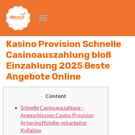
Kasino Provision Schnelle
Casinoauszahlung bloß
Einzahlung 2025 Beste
Angebote Online
Content
Schnelle Casinoauszahlung –
Angeschlossen Casino Provision
Arten inoffizieller mitarbeiter
Kollation