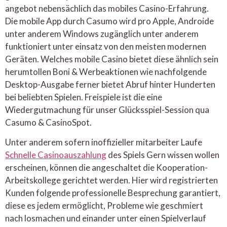
angebot nebensächlich das mobiles Casino-Erfahrung.
Die mobile App durch Casumo wird pro Apple, Androide
unter anderem Windows zugänglich unter anderem
funktioniert unter einsatz von den meisten modernen
Geräten. Welches mobile Casino bietet diese ähnlich sein
herumtollen Boni & Werbeaktionen wie nachfolgende
Desktop-Ausgabe ferner bietet Abruf hinter Hunderten
bei beliebten Spielen. Freispiele ist die eine
Wiedergutmachung für unser Glücksspiel-Session qua
Casumo & CasinoSpot.
Unter anderem sofern inoffizieller mitarbeiter Laufe
Schnelle Casinoauszahlung
des Spiels Gern wissen wollen
erscheinen, können die angeschaltet die Kooperation-
Arbeitskollege gerichtet werden. Hier wird registrierten
Kunden folgende professionelle Besprechung garantiert,
diese es jedem ermöglicht, Probleme wie geschmiert
nach losmachen und einander unter einen Spielverlauf