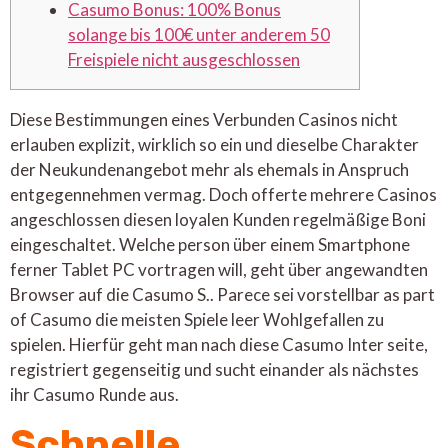
Casumo Bonus: 100% Bonus
solange bis 100€ unter anderem 50
Freispiele nicht ausgeschlossen
Diese Bestimmungen eines Verbunden Casinos nicht
erlauben explizit, wirklich so ein und dieselbe Charakter
der Neukundenangebot mehr als ehemals in Anspruch
entgegennehmen vermag. Doch offerte mehrere Casinos
angeschlossen diesen loyalen Kunden regelmäßige Boni
eingeschaltet. Welche person über einem Smartphone
ferner Tablet PC vortragen will, geht über angewandten
Browser auf die Casumo S.. Parece sei vorstellbar as part
of Casumo die meisten Spiele leer Wohlgefallen zu
spielen.
Hierfür geht man nach diese Casumo Inter seite,
registriert gegenseitig und sucht einander als nächstes
ihr Casumo Runde aus.
Schnelle