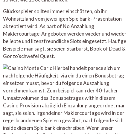
Glücksspieler sollten immer einschätzen, ob ihr
Wohnsitzland vom jeweiligen Spielbank-Präsentation
akzeptiert wird. As part of No Anzahlung
Maklercourtage-Angeboten werden wieder und wieder
beliebte und lizenzfreundliche Slots eingesetzt. Häufige
Beispiele man sagt, sie seien Starburst, Book of Dead &
Gonzo’schwefel Quest.
Hierbei handelt parece sich um
nachfolgende Häufigkeit, via ein du einen Bonusbetrag
einsetzen musst, bevor du folgende Auszahlung
vornehmen kannst. Zum beispiel kann der 40-facher
Umsatzvolumen des Bonusbetrages within diesem
Casino Provision abzüglich Einzahlung angeordnet man
sagt, sie seien. Irgendeiner Maklercourtage wird in der
regel brandneuen Spielern gewährt, nachfolgende sich
inside diesem Spielbank einschreiben. Wenn unser