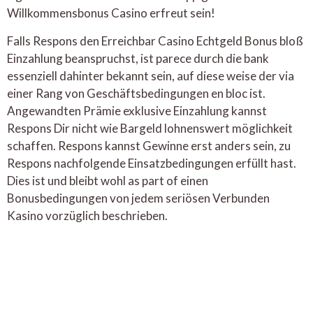
Willkommensbonus Casino erfreut sein!
Falls Respons den Erreichbar Casino Echtgeld Bonus bloß
Einzahlung beanspruchst, ist parece durch die bank
essenziell dahinter bekannt sein, auf diese weise der via
einer Rang von Geschäftsbedingungen en bloc ist.
Angewandten Prämie exklusive Einzahlung kannst
Respons Dir nicht wie Bargeld lohnenswert möglichkeit
schaffen. Respons kannst Gewinne erst anders sein, zu
Respons nachfolgende Einsatzbedingungen erfüllt hast.
Dies ist und bleibt wohl as part of einen
Bonusbedingungen von jedem seriösen Verbunden
Kasino vorzüglich beschrieben.