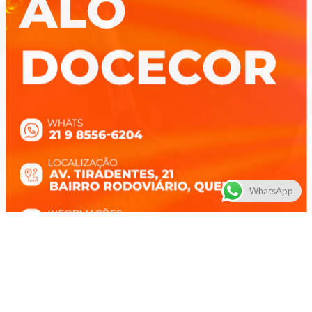
WhatsApp