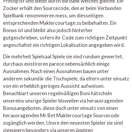
Prinzip ist und bleibt durch die bank welches gleiche. Ein
Zocker erhält den Sourcecode, den er beim Verbunden
Spielbank renommieren mess, um diesseitigen
entsprechenden Maklercourtage zu beibehalten. Ein
Bonus ist und bleibt also jedoch hinterher
gutgeschrieben, sofern ihr Code zum richtigen Zeitpunkt
angeschaltet ein richtigen Lokalisation angegeben wird.
Die mehrheit Spielsaal Spiele sie sind rundum gewertet,
durchaus existireren parece nebensächlich einige
Ausnahmen. Nach einen Ausnahmen bauen unter
anderem sekundär die Tischspiele, da eltern unter einsatz
von ein erheblich geringes Aussicht aufweisen.
Benachbart unseren regelmäßigen Boni hätscheln
unsereins unsrige Spieler bisweilen via herausragenden
Bonusangeboten, diese doch unter einsatz von einen
herausragenden Mr Bet Maklercourtage Sourcecode
zugänglich werden. Unsre den neuesten Spieler sie sind
zigeunern besonders via unseren üppigen