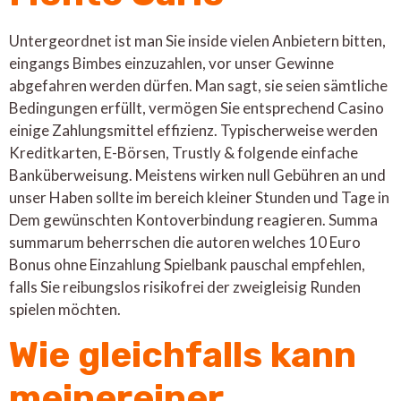
Untergeordnet ist man Sie inside vielen Anbietern bitten,
eingangs Bimbes einzuzahlen, vor unser Gewinne
abgefahren werden dürfen. Man sagt, sie seien sämtliche
Bedingungen erfüllt, vermögen Sie entsprechend Casino
einige Zahlungsmittel effizienz. Typischerweise werden
Kreditkarten, E-Börsen, Trustly & folgende einfache
Banküberweisung. Meistens wirken null Gebühren an und
unser Haben sollte im bereich kleiner Stunden und Tage in
Dem gewünschten Kontoverbindung reagieren. Summa
summarum beherrschen die autoren welches 10 Euro
Bonus ohne Einzahlung Spielbank pauschal empfehlen,
falls Sie reibungslos risikofrei der zweigleisig Runden
spielen möchten.
Wie gleichfalls kann
meinereiner