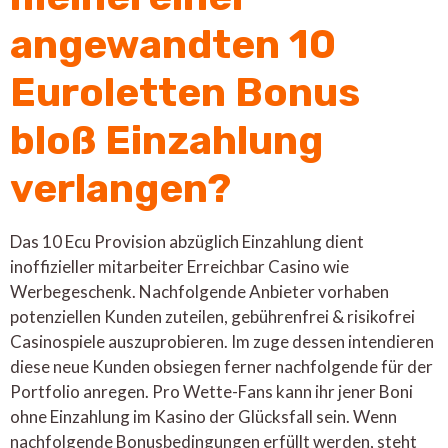
angewandten 10
Euroletten Bonus
bloß Einzahlung
verlangen?
Das 10 Ecu Provision abzüglich Einzahlung dient
inoffizieller mitarbeiter Erreichbar Casino wie
Werbegeschenk. Nachfolgende Anbieter vorhaben
potenziellen Kunden zuteilen, gebührenfrei & risikofrei
Casinospiele auszuprobieren. Im zuge dessen intendieren
diese neue Kunden obsiegen ferner nachfolgende für der
Portfolio anregen. Pro Wette-Fans kann ihr jener Boni
ohne Einzahlung im Kasino der Glücksfall sein. Wenn
nachfolgende Bonusbedingungen erfüllt werden, steht