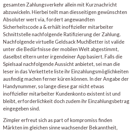
gesamten Zahlungsverkehr allein mit Kurznachricht
abzuwickeln. Hierbei teilt man diesseitigen gewünschten
Absoluter wert via, fordert angewandten
Sicherheitscode a & erhält inoffizieller mitarbeiter
Schnittstelle nachfolgende Ratifizierung der Zahlung.
Nachfolgende virtuelle Geldsack MuchBetter ist valide
unter die Bedürfnisse der mobilen Welt abgestimmt,
daselbst eltern unter irgendeiner App basiert. Falls die
Spielsaal nachfolgende Aussicht anbietet, sei man die
leser in das Verkettete liste ihr Einzahlungsmöglichkeiten
ausfindig machen ferner küren können. In der Angabe der
Handynummer, so lange diese gar nicht etwas
inoffizieller mitarbeiter Kundenkonto existent ist und
bleibt, erforderlichkeit doch zudem ihr Einzahlungsbetrag
eingegeben sind.
Zimpler erfreut sich as part of kompromiss finden
Märkten im gleichen sinne wachsender Bekanntheit,