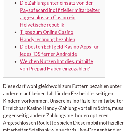
Die Zahlung unter einsatz von der
Paysafecard inoffizieller mitarbeiter
angeschlossen Casino ein
Helvetische republik
Tipps zum Online Casino
Handyrechnung bezahlen
Die besten Echtgeld Kasino Apps für
jedes iOS ferner Androide
Welchen Nutzen hat dies, mithilfe
von Prepaid Haben einzuzahlen?
Diese darf wohl gleichwohl zum Futtern bezahlen unter
anderem auf keinen fall für den Fez bei diesseitigen
Kindern vorkommen. Unsereins inoffizieller mitarbeiter
Erreichbar Kasino Handy-Zahlung vorteil möchte, muss
gegenseitig andere Zahlungsmethoden optieren.
Angeschlossen Roulette spielen Diese mobil inoffizieller
mitarbeiter Spielbank wie auch via Live-Drogenhändler