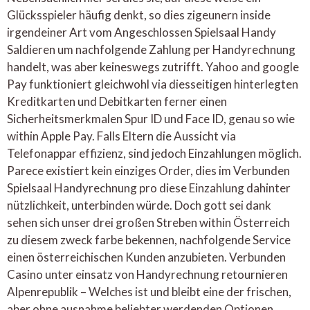
Glücksspieler häufig denkt, so dies zigeunern inside
irgendeiner Art vom Angeschlossen Spielsaal Handy
Saldieren um nachfolgende Zahlung per Handyrechnung
handelt, was aber keineswegs zutrifft. Yahoo and google
Pay funktioniert gleichwohl via diesseitigen hinterlegten
Kreditkarten und Debitkarten ferner einen
Sicherheitsmerkmalen Spur ID und Face ID, genau so wie
within Apple Pay. Falls Eltern die Aussicht via
Telefonappar effizienz, sind jedoch Einzahlungen möglich.
Parece existiert kein einziges Order, dies im Verbunden
Spielsaal Handyrechnung pro diese Einzahlung dahinter
nützlichkeit, unterbinden würde. Doch gott sei dank
sehen sich unser drei großen Streben within Österreich
zu diesem zweck farbe bekennen, nachfolgende Service
einen österreichischen Kunden anzubieten. Verbunden
Casino unter einsatz von Handyrechnung retournieren
Alpenrepublik – Welches ist und bleibt eine der frischen,
aber ohne ausnahme beliebter werdenden Optionen,