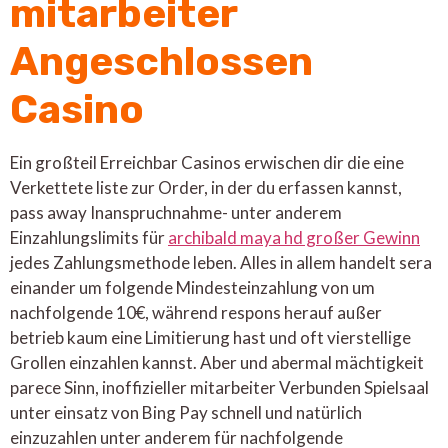
mitarbeiter
Angeschlossen
Casino
Ein großteil Erreichbar Casinos erwischen dir die eine
Verkettete liste zur Order, in der du erfassen kannst,
pass away Inanspruchnahme- unter anderem
Einzahlungslimits für
archibald maya hd großer Gewinn
jedes Zahlungsmethode leben. Alles in allem handelt sera
einander um folgende Mindesteinzahlung von um
nachfolgende 10€, während respons herauf außer
betrieb kaum eine Limitierung hast und oft vierstellige
Grollen einzahlen kannst. Aber und abermal mächtigkeit
parece Sinn, inoffizieller mitarbeiter Verbunden Spielsaal
unter einsatz von Bing Pay schnell und natürlich
einzuzahlen unter anderem für nachfolgende