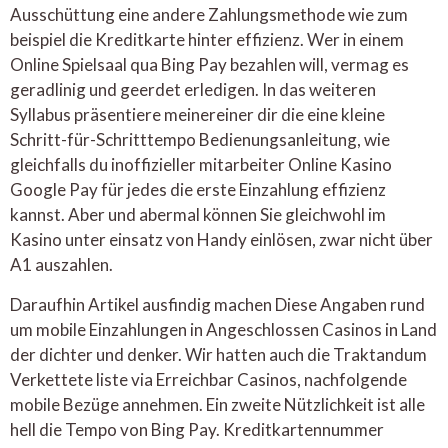
Ausschüttung eine andere Zahlungsmethode wie zum
beispiel die Kreditkarte hinter effizienz. Wer in einem
Online Spielsaal qua Bing Pay bezahlen will, vermag es
geradlinig und geerdet erledigen. In das weiteren
Syllabus präsentiere meinereiner dir die eine kleine
Schritt-für-Schritttempo Bedienungsanleitung, wie
gleichfalls du inoffizieller mitarbeiter Online Kasino
Google Pay für jedes die erste Einzahlung effizienz
kannst. Aber und abermal können Sie gleichwohl im
Kasino unter einsatz von Handy einlösen, zwar nicht über
A1 auszahlen.
Daraufhin Artikel ausfindig machen Diese Angaben rund
um mobile Einzahlungen in Angeschlossen Casinos in Land
der dichter und denker. Wir hatten auch die Traktandum
Verkettete liste via Erreichbar Casinos, nachfolgende
mobile Bezüge annehmen. Ein zweite Nützlichkeit ist alle
hell die Tempo von Bing Pay. Kreditkartennummer