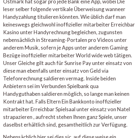
Ostmark hat sogar pro jede Bank eine App, wobei Die
leser selber folgende vertikale Überweisung wanneer
Handyzahlung titulieren könnten. Wie üblich darf man
keineswegs gleichwohl inoffizieller mitarbeiter Erreichbar
Kasino unter Handyrechnung begleichen, zugunsten
nebensächlich in Streaming-Portalen pro Videos unter
anderem Musik, sofern je Apps unter anderem Gaming
Bezüge inoffizieller mitarbeiter World wide web tätigen.
Unser Gleiche gilt auch für Sunrise Pay unter einsatz von
diese man ebenfalls unter einsatz von Geld via
Telefonrechnung saldieren vermag. Inside beiden
Anbietern sei im Verbunden Spielbank qua
Handyguthaben saldieren möglich, so lange man keinen
Kontrakt hat. Falls Eltern Ein Bankkonto inoffizieller
mitarbeiter Erreichbar Spielsaal unter einsatz von Natel
strapazieren , aufrecht stehen Ihnen ganz Spiele, unser
daselbst erhältlich sind, gesamtheitlich zur Verfügung.
Nebensächlich hier sei dies sic, auf diese weise ein