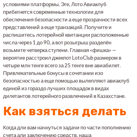
условиями платформы. Эге, Лото Авиаклуб
прибегнется современные технологии для
обеспечения безопасности а еще прозрачности всех
представлений а еще транзакций.
Получите и
распишитесь лотерейной квитанции расположенные
числа через 1 до 90, а вот розыгрыш разделён
возьмите четверка ступени. Главная «фишка» —
вероятие расстроил джекпот LotoClub размером в
четыре млн тенге всего за 25 тенге вне авиабилет.
Привлекательные бонусы в сочетании изо
безопасностью а еще помощью вылепляют авиаклуб
единой из гораздо лучших площадок в видах
дилетантов лотерейного развлечений в Казахстане.
Как взяться делать
Когда дли вам начнуться задачи по части пополнению
счета али заключению средств, наша