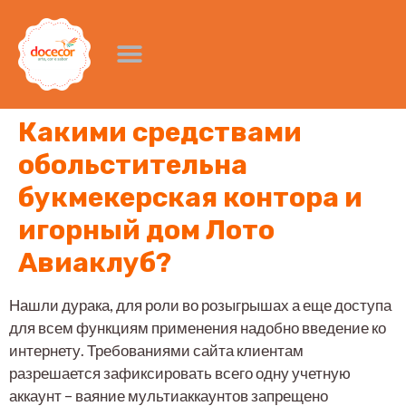
Какими средствами
обольстительна
букмекерская контора и
игорный дом Лото
Авиаклуб?
Нашли дурака, для роли во розыгрышах а еще доступа
для всем функциям применения надобно введение ко
интернету. Требованиями сайта клиентам
разрешается зафиксировать всего одну учетную
аккаунт – ваяние мультиаккаунтов запрещено