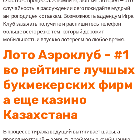
счастье с процесса. А помните, аюшки? лотерея — это
случайность, в рассуждении сего покидайте мудрый
антроподицея к ставкам. Возможность аддендум Игра
Клуб закачать получите и распишитесь телефон
больше всего резко тем, который дорожит
мобильность и впуск ко лотереям во любое время.
Лото Аэроклуб – #1
во рейтинге лучшых
букмекерских фирм
а еще казино
Казахстана
В процессе тиража ведущий вытягивает шары, а
предел мечтаний — закрыть требуемую комбинацию