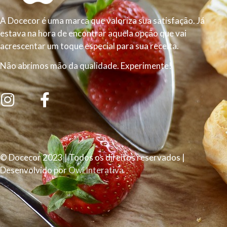
A Docecor é uma marca que valoriza sua satisfação. Já
estava na hora de encontrar aquela opção que vai
acrescentar um toque especial para sua receita.
Não abrimos mão da qualidade. Experimente!
© Docecor 2023 | Todos os direitos reservados |
Desenvolvido por
Owl Interativa