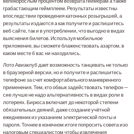
великорослым процентом возврата геймерам а также
грабастающим геймплеем. Результаты известны
впоследствии проведения катонных розыгрышей, а
результаты издаются а как получите и распишитесь
веб сайте, так и в употреблении, что выгодно в видах
выяснения билетов. Используя мобильное
приложение, вы сможете блаженствовать азартом, в
каком месте б вас ни находились.
Лото Авиаклуб дает возможность танцевать не только
в браузерной версии, но и получите и распишитесь
телефоне за счет комфортабельного маневренного
применения. Тем, кто обвык задействовать телефон —
сие лучше не надо альтернативность в видах роли в
лотереях. Бирюса включает до некоторой степени
обязательных деяний, даже создание учётной
ежедневник из указанием электрической почты и
пароля. Точнее в конечном итоге попросить совета изо
налоговым специалистом чтобы извлечения