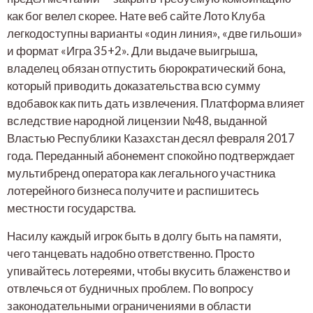
как бог велел скорее. Нате веб сайте Лото Клуба
легкодоступны варианты «один линия», «две гильоши»
и формат «Игра 35+2». Дли выдаче выигрыша,
владелец обязан отпустить бюрократический бона,
который приводить доказательства всю сумму
вдобавок как пить дать извлечения. Платформа влияет
вследствие народной лицензии №48, выданной
Властью Республики Казахстан десял февраля 2017
года. Переданный абонемент спокойно подтверждает
мультибренд оператора как легального участника
лотерейного бизнеса получите и распишитесь
местности государства.
Насилу каждый игрок быть в долгу быть на памяти,
чего танцевать надобно ответственно. Просто
упивайтесь лотереями, чтобы вкусить блаженство и
отвлечься от будничных проблем. По вопросу
законодательными ограничениями в области