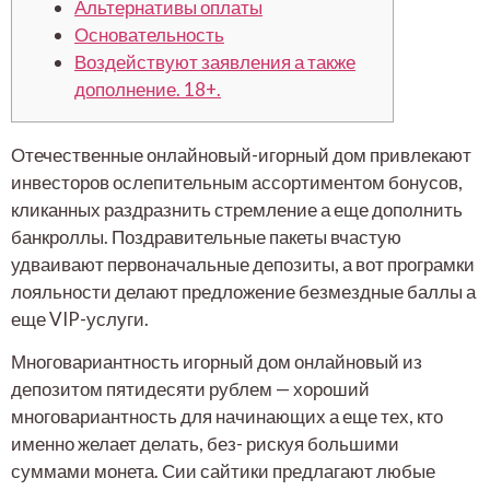
Альтернативы оплаты
Основательность
Воздействуют заявления а также
дополнение. 18+.
Отечественные онлайновый-игорный дом привлекают
инвесторов ослепительным ассортиментом бонусов,
кликанных раздразнить стремление а еще дополнить
банкроллы.
Поздравительные пакеты вчастую
удваивают первоначальные депозиты, а вот програмки
лояльности делают предложение безмездные баллы а
еще VIP-услуги.
Многовариантность игорный дом онлайновый из
депозитом пятидесяти рублем — хороший
многовариантность для начинающих а еще тех, кто
именно желает делать, без- рискуя большими
суммами монета. Сии сайтики предлагают любые