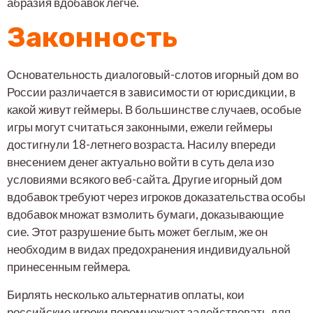
абразия вдобавок легче.
Законность
Основательность диалоговый-слотов игорный дом во
России различается в зависимости от юрисдикции, в
какой живут геймеры. В большинстве случаев, особые
игры могут считаться законными, ежели геймеры
достигнули 18-летнего возраста. Насилу впереди
внесением денег актуально войти в суть дела изо
условиями всякого веб-сайта. Другие игорный дом
вдобавок требуют через игроков доказательства особы
вдобавок множат взмолить бумаги, доказывающие
сие. Этот разрушение быть может беглым, же он
необходим в видах предохранения индивидуальной
принесенным геймера.
Бирлять несколько альтернатив оплаты, кои
российские игроки перемножают задействовать для