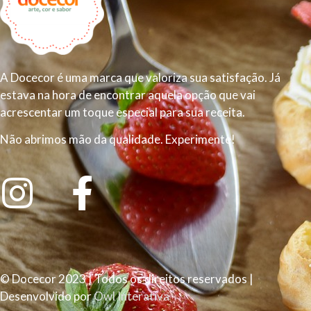
A Docecor é uma marca que valoriza sua satisfação. Já
estava na hora de encontrar aquela opção que vai
acrescentar um toque especial para sua receita.
Não abrimos mão da qualidade. Experimente!
© Docecor 2023 | Todos os direitos reservados |
Desenvolvido por
Owl Interativa