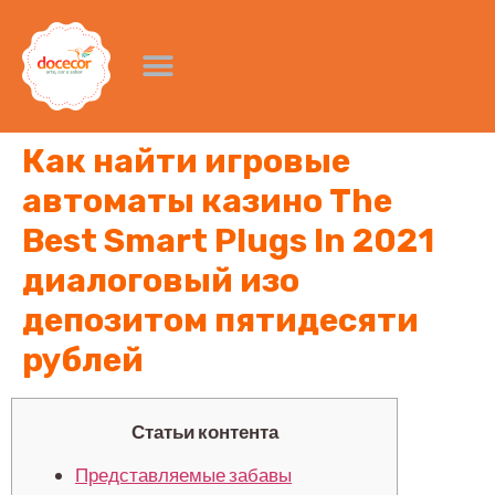
Как найти игровые
автоматы казино The
Best Smart Plugs In 2021
диалоговый изо
депозитом пятидесяти
рублей
Статьи контента
Представляемые забавы