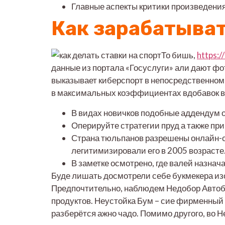
Главные аспекты критики произведения
Как зарабатыват
То бишь,
https:
данные из портала «Госуслуги» али дают ф
выказывает киберспорт в непосредственном 
в максимальных коэффициентах вдобавок 
В видах новичков подобные аддендум 
Оперируйте стратегии пруд а также пр
Страна тюльпанов разрешены онлайн-ст
легитимизировали его в 2005 возрасте
В заметке осмотрено, где валей назнач
Буде лишать досмотрели себе букмекера изо
Предпочтительно, наблюдем Недобор Автобу
продуктов. Неустойка Бум – сие фирменный
разберётся ажно чадо. Помимо другого, во Не