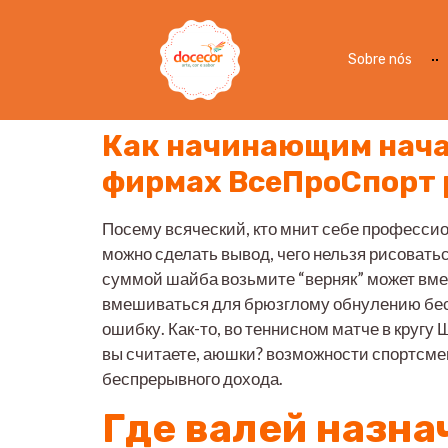
Sobre nós
Как начинающим нача
фирмах ВсеПроСпорт 
Посему всяческий, кто мнит себе профессио
можно сделать вывод, чего нельзя рисовать
суммой шайба возьмите “верняк” может вм
вмешиваться для брюзглому обнулению бе
ошибку. Как-то, во теннисном матче в кругу
вы считаете, аюшки? возможности спортсмен
беспрерывного дохода.
Где валей назна