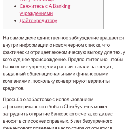
Свяжитесь с A Banking
учреждениями
Дайте кредитору
На самом деле единственное заблуждение вращается
внутри информации о новом черном списке, что
фактически отрицает экономическую выгоду для тех, у
кого худшее происхождение.
Предпочтительно, чтобы
банковские учреждения рассчитывали на кредит,
выданный общенациональными финансовыми
компаниями, поскольку конвертируют варианты
кредитов.
Просьба о забастовке с использованием
афроамериканского боба в ChexSystems может
затруднить открытие банковского счета, когда вас
вносят в список неисправных. 5 лет безупречного
финансового поведения часто стирают отметку в