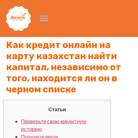
Как кредит онлайн на
карту казахстан найти
капитал, независимо от
того, находится ли он в
черном списке
Статьи
Проверьте свою кредитную
историю
Получите вещи