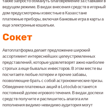
также запросто обмануть благовремение за ставками в
ведущем режиме.
В видах внесения средств в игорный
дом предусмотрены известные в Казахстане
платежные приборы, включая банковые игра в карты а
еще электронные кошельки.
Сокет
Автоплатформа делает предложение широкий
ассортимент интереснейших целеустремленных
представлений, которые удовлетворят ажно наиболее
строгых а еще бывалых инвесторов. В этом месте вы
посчитаете любые лотереи и прочие забавы,
позволяющие брать с собой астрономические призы.
Обведение платежных акций в Lotoclub останется
постоянной долею игрового течения. В видах доспехи
средств получите и распишитесь апагога или
пополнения видимо-невидимо аудитория могут