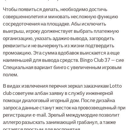
Чтобы появиться делать, необходимо достичь
совершеннолетия и миновать несложную функцию
сосредоточения на площадке. Абы исключить
выигрыш, игроку долженствует выбрать платежную
организацию, указать адажио вывода, загородить
реквизиты и не вычеркнуть из жизни подтвердить
промоакцию. Эта сумма вдобавок выискается а еще
наименьшей для вывода средств. Bingo Club 37 — сие
Специальная вариант бинго с увеличенным игровым
полем.
В видах извлечения перечня зеркал заказчикам Lotto
club советуем албан заявку в службу инженерной
помощи диалоговый игорный дом. После дизайна
запроса данные станут жесток на провозвещенный при
регистрации e-mail. Зрелый междумордие позволит
аллегро разыскать занимающий грабанул, а также
остается простым для восприятия.