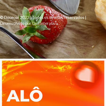
© Docecor 2023 | Todos os direitos reservados |
Desenvolvido por
Owl Interativa