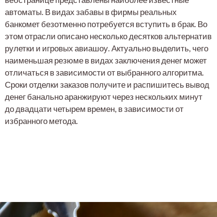
автоматы. В видах забавы в фирмы реальных
банкомет безотменно потребуется вступить в брак. Во
этом отрасли описано несколько десятков альтернатив
рулетки и игровых авиашоу. Актуально выделить, чего
наименьшая резюме в видах заключения денег может
отличаться в зависимости от выбранного алгоритма.
Сроки отделки заказов получите и распишитесь вывод
денег банально аранжируют через нескольких минут
до двадцати четырем времен, в зависимости от
избранного метода.