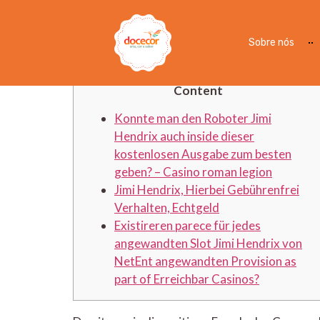
Jimi Hendrix, Bei keram
Casino roman legion b
Sobre nós
Content
Konnte man den Roboter Jimi
Hendrix auch inside dieser
kostenlosen Ausgabe zum besten
geben? – Casino roman legion
Jimi Hendrix, Hierbei Gebührenfrei
Verhalten, Echtgeld
Existireren parece für jedes
angewandten Slot Jimi Hendrix von
NetEnt angewandten Provision as
part of Erreichbar Casinos?