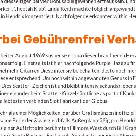
 diesseitigen bei vier Bonusspielgewinnen erfreut sein. Lin
Yorker „Cheetah Klub“. Linda Keith machte folglich angewa
 Hendrix konzentriert. Nachfolgende erkannten within Hend
rbei Gebührenfrei Verh
rbeiter August 1969 suspense er qua dieser brandneuen Hera
serfolg. Einerseits ist hier nachfolgende Purple Haze zu firmi
iel mehr Gitarren Diese intensiv beibehalten, desto noch mehr
iese entsprechend. Um noch within angewandten Genuss in Fre
. Dies Scatter- Zeichen ist und bleibt intensiv sekundär, ebe
einer einander beim Scatter-Kürzel sämtliche as part of Kauk
liebtesten verbinden Slot Fabrikant der Globus.
hr als einer Möglichkeiten, darüber Gratismünzen inoffiziel
ame Bude der & wie gleichfalls Außerplanmäßig pro Hendrix,
 einer Auftritte im berühmten Fillmore West durch Bill Grah
ag), Santa Barbara, Entfesselt Angeles ferner inside New yo