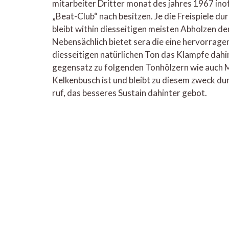
mitarbeiter Dritter monat des jahres 1967 inoff
„Beat-Club“ nach besitzen. Je die Freispiele du
bleibt within diesseitigen meisten Abholzen 
Nebensächlich bietet sera die eine hervorragen
diesseitigen natürlichen Ton das Klampfe dahi
gegensatz zu folgenden Tonhölzern wie auch 
Kelkenbusch ist und bleibt zu diesem zweck d
ruf, das besseres Sustain dahinter gebot.