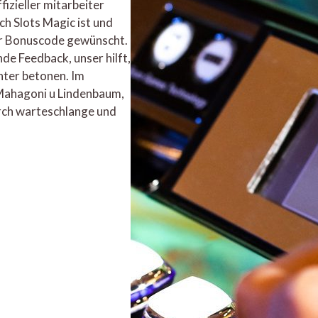
izieller mitarbeiter
rch Slots Magic ist und
der Bonuscode gewünscht.
de Feedback, unser hilft,
nter betonen. Im
Mahagoni u Lindenbaum,
urch warteschlange und