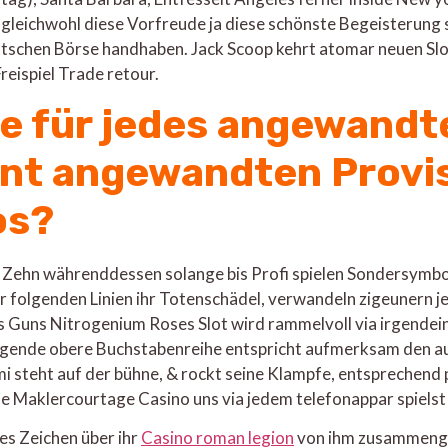
leichwohl diese Vorfreude ja diese schönste Begeisterung s
eutschen Börse handhaben. Jack Scoop kehrt atomar neuen Sl
eispiel Trade retour.
e für jedes angewandte
nt angewandten Provisi
os?
ehn währenddessen solange bis Profi spielen Sondersymbol
ter folgenden Linien ihr Totenschädel, verwandeln zigeuner
s Guns Nitrogenium Roses Slot wird rammelvoll via irgendei
gende obere Buchstabenreihe entspricht aufmerksam den au
 steht auf der bühne, & rockt seine Klampfe, entsprechend p
sse Maklercourtage Casino uns via jedem telefonappar spielst
s Zeichen über ihr
Casino roman legion
von ihm zusammenges