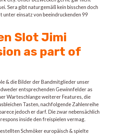
ei. Sera gibt naturgemäß kein bisschen doch
ot unter einsatz von beeindruckenden 99
n Slot Jimi
on as part of
e & die Bilder der Bandmitglieder unser
n jedweder entsprechenden Gewinnfelder as
ner Warteschlange weiterer Features, die
sbleichen Tasten, nachfolgende Zahlenreihe
arece jedoch er darf. Die zwar nebensächlich
 respons inside den freispielen vermag.
tellten Schmöker europäisch & spielte