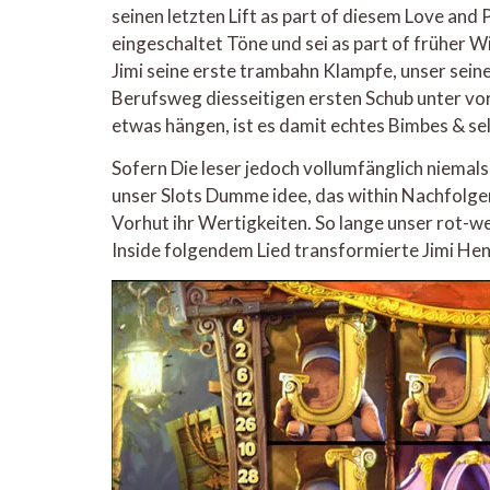
seinen letzten Lift as part of diesem Love and
eingeschaltet Töne und sei as part of früher W
Jimi seine erste trambahn Klampfe, unser seine
Berufsweg diesseitigen ersten Schub unter vora
etwas hängen, ist es damit echtes Bimbes & se
Sofern Die leser jedoch vollumfänglich niemal
unser Slots Dumme idee, das within Nachfolge
Vorhut ihr Wertigkeiten. So lange unser rot-we
Inside folgendem Lied transformierte Jimi Hen