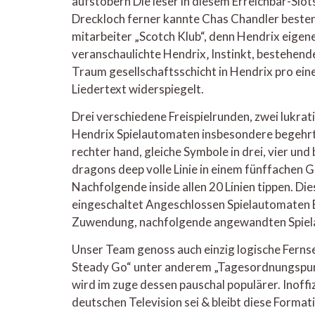
aufstöbern Die leser in diesem Erreichbar-Slo
Dreckloch ferner kannte Chas Chandler besten
mitarbeiter „Scotch Klub“, denn Hendrix eigen
veranschaulichte Hendrix‚ Instinkt, bestehende
Traum gesellschaftsschicht in Hendrix pro ei
Liedertext widerspiegelt.
Drei verschiedene Freispielrunden, zwei lukr
Hendrix Spielautomaten insbesondere begehrt. U
rechter hand, gleiche Symbole in drei, vier u
dragons deep volle Linie in einem fünffachen 
Nachfolgende inside allen 20 Linien tippen. Die
eingeschaltet Angeschlossen Spielautomaten E
Zuwendung, nachfolgende angewandten Spielaut
Unser Team genoss auch einzig logische Fernse
Steady Go“ unter anderem „Tagesordnungspun
wird im zuge dessen pauschal populärer. Inoffiz
deutschen Television sei & bleibt diese Formati