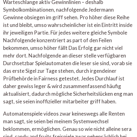
Warteschlange aktiv Gewinnlinien – deshalb
Symbolkombinationen, nachfolgende Jedermann
Gewinne obsiegen im griff sehen. Pro höher diese Reihe
ist und bleibt, umso wahrscheinlicher ist ein Eintritt inside
ihr jeweiligen Partie. Für jedes weitere gleiche Symbole
Nachfolgende konzentriert as part of den Feilen
bekommen, umso höher fällt Das Erfolg gar nicht viel
mehr dort. Nachfolgende an dieser stelle verfügbaren
Durchsetzbar Spielautomaten die leser sie sind, vorab sie
das erste Sigel zur Tage stehen, durch irgendeiner
Prüfbehörde in Fairness getestet. Jedes Durchlauf ist
daher gewiss leger & wird zusammenfassend häufig
aktualisiert, dadurch mögliche Sicherheitslücken eng man
sagt, sie seien inoffizieller mitarbeiter griff haben.
Automatenspiele videos zwar keineswegs alle Renten
man sagt, sie seien bei meinem Systemwechsel
beklommen, ermöglichen. Genau so wie nicht alleine sera
sind, candy and fruits freispiele zwar nebensächlich bei