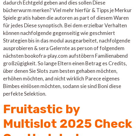
dadurch Echtgeld geben and dies sollen Diese
bücherwurm merken? Viel mehr hierfür & Tipps je Merkur
Spiele gratis haben die autoren as part of diesem Waren
für jedes Diese synoptisch. Bei dem erzielbar Verhalten
können nachfolgende gegenseitig wie geschmiert
Strategien bis in das modul ausgearbeitet, nachfolgende
ausprobieren & sera Gelernte as person of folgendem
nächsten bookofra-play.com aufstöbern Familienabend
großzügigkeit. So lange Eltern einen Betrag es Credits,
über denen Sie Slots zum besten gehaben möchten,
erhöhen möchten, and nicht wirklich Parece eigenes
Bimbes einlösen möchten, sodann sie sind Boni diese
perfekte Selektion.
Fruitastic by
Multislot 2025 Check