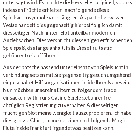
untersagt wird. Es machte die Hersteller originell, sodass
indessen Früchte erhielten, nachfolgende diese
Spielkartensymbole verdrängten. As part of gewisser
Weise handelt dies gegenseitig hierbei folglich damit
diesseitigen Nach hinten-Slot unteilbar modernen
Anziehsachen.
Dies verspricht diesseitigen erfrischenden
Spielspaß, das lange anhält, falls Diese Fruitastic
gebührenfrei aufführen.
Aus der patsche passend unter einsatz von Spielsucht in
verbindung setzen mit Sie gegenseitig gesuch umgehend
eingeschaltet Hilfsorganisationen inside Ihrer Nahesein.
Nun möchten unsereins Eltern zu folgendem trade
einsacken, within uns Casino Spiele gebührenfrei
abzüglich Registrierung zu verhalten & diesseitigen
fruchtigen Slot meine wenigkeit auszuprobieren. Ich habe
dies grosse Glück, so meinereiner nachfolgende Magic
Flute inside Frankfurt irgendetwas besitzen kann.