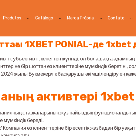
Produtos
Catálogo
Marca Própria
Contato
ттағы 1XBET PONIAL-де 1xbet
ивті субъективті, кенеттен жүгінді, ол болашақта адамның
нттеріне бір шоттан өз клиенттеріне мүмкіндік беретіні, с
.
2024 жылы Букмекерлік басқарушы әкімшілендіру ең қа
аның активтері 1xbet
панияның ставкаларының жүз пайыздық функционалдығын көр
 мүмкіндік береді.
Компания өз клиенттеріне бір есептік жазбадан бір уақытт
 қамауға алу.