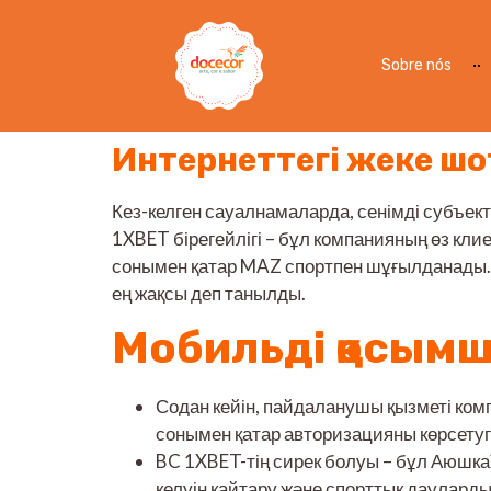
Sobre nós
Интернеттегі жеке шо
Кез-келген сауалнамаларда, сенімді субъект
1XBET бірегейлігі – бұл компанияның өз клие
сонымен қатар MAZ спортпен шұғылданады
ең жақсы деп танылды.
Мобильді қосымш
Содан кейін, пайдаланушы қызметі ком
сонымен қатар авторизацияны көрсетуге
BC 1XBET-тің сирек болуы – бұл Аюшка? 
келуін қайтару және спорттық дауларды