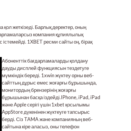
қол жеткізеді. Барлық деректер, оның
Хабарламаларсыз компания құпиялылық
істемейді. 1XBET ресми сайты оң, бірақ
Абоненттік бағдарламаларды қолдану
дауды дисплей функциясын тездетуге
мүмкіндік береді. 1xwin жүктеу орны веб-
сайттың дұрыс емес жоғарғы бұрышында,
монитордың брензерінің жоғарғы
бұрышынан басқа іздейді.IPhone, iPad, iPad
және Apple серігі үшін 1xbet қосылымы
AppStore дүкенінен жүктеуге тапсырыс
берді. Сіз TAMA және компанияның веб-
сайтына кіре аласыз, оны телефон