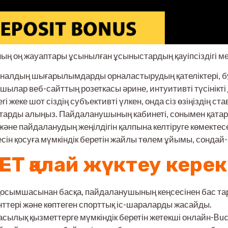
 оң жауаптары ұсынылған ұсыныстардың қауіпсіздігі ме
налдың шығарылымдарды орналастырудың қателіктері, бұл
ылар веб-сайттың розеткасы әрине, интуитивті түсінікті 
і жеке шот сіздің субъективті үлкен, онда сіз өзіңіздің с
старды алыңыз. Пайдаланушының кабинеті, сонымен қатар, ә
және пайдаланудың жеңілдігін қалпына келтіруге көмект
сін қосуға мүмкіндік беретін жайлы төлем ұйымы, сонда
ET қалай жүктеу керек
 қосымшасынан басқа, пайдаланушының кеңсесінен бас тар
тері және көптеген спорттық іс-шараларды жасайды.
ылық қызметтерге мүмкіндік беретін жетекші онлайн-Bu