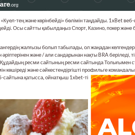
Куел-тең және көрінбейді» бөлімін таңдайды. 1xBet веб
іздейді. Осы сайтты қабылдаңыз Спорт, Казино, покер жән
иангердің жалғызы болып табылады, ол жаңадан келгенде
әріптерінен және / али сандарынан нақты BRA беріледі, тіп
Құдайдың ресми сайтының ресми сайтында Толығымен ст
мін көшіреді және сәйкестендіргішті профильге командалық 
-сайтына қатысса, ойнатқыш 1xbet-ті жүктеуге лайық, сі