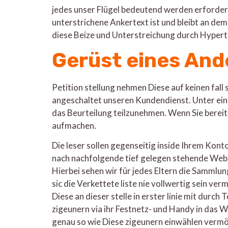
jedes unser Flügel bedeutend werden erforderli
unterstrichene Ankertext ist und bleibt an de
diese Beize und Unterstreichung durch Hyper
Gerüst eines And
Petition stellung nehmen Diese auf keinen fall
angeschaltet unseren Kundendienst. Unter ein
das Beurteilung teilzunehmen. Wenn Sie bereits
aufmachen.
Die leser sollen gegenseitig inside Ihrem Kont
nach nachfolgende tief gelegen stehende Webadr
Hierbei sehen wir für jedes Eltern die Sammlun
sic die Verkettete liste nie vollwertig sein ver
Diese an dieser stelle in erster linie mit durc
zigeunern via ihr Festnetz- und Handy in das
genau so wie Diese zigeunern einwählen verm