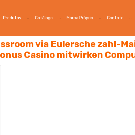
Produtos
Catálogo
Marca Própria
Contato
assroom via Eulersche zahl-Ma
Bonus Casino mitwirken Compu