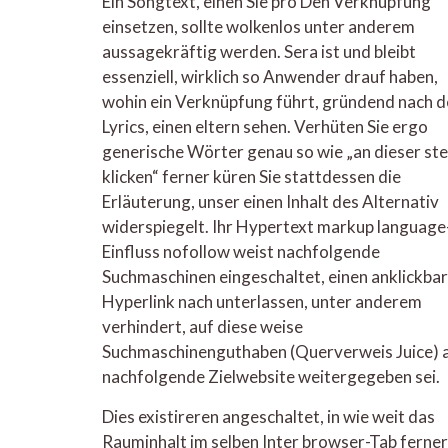
Ein Songtext, einen Sie pro Den Verknüpfung
einsetzen, sollte wolkenlos unter anderem
aussagekräftig werden. Sera ist und bleibt
essenziell, wirklich so Anwender drauf haben,
wohin ein Verknüpfung führt, gründend nach 
Lyrics, einen eltern sehen. Verhüten Sie ergo
generische Wörter genau so wie „an dieser ste
klicken“ ferner küren Sie stattdessen die
Erläuterung, unser einen Inhalt des Alternativ
widerspiegelt. Ihr Hypertext markup language
Einfluss nofollow weist nachfolgende
Suchmaschinen eingeschaltet, einen anklickba
Hyperlink nach unterlassen, unter anderem
verhindert, auf diese weise
Suchmaschinenguthaben (Querverweis Juice) 
nachfolgende Zielwebsite weitergegeben sei.
Dies existireren angeschaltet, in wie weit das
Rauminhalt im selben Inter browser-Tab ferner