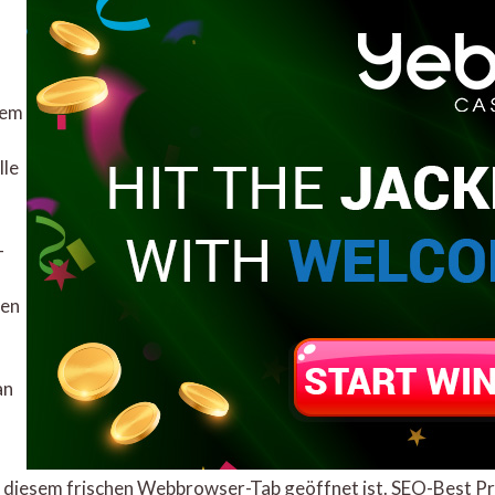
dem
lle
-
ren
an
 diesem frischen Webbrowser-Tab geöffnet ist. SEO-Best Prac