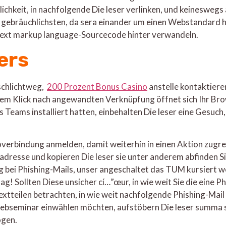
chkeit, in nachfolgende Die leser verlinken, und keineswegs 
m gebräuchlichsten, da sera einander um einen Webstandard ha
text markup language-Sourcecode hinter verwandeln.
ers
 schlichtweg,
200 Prozent Bonus Casino
anstelle kontaktiere
em Klick nach angewandten Verknüpfung öffnet sich Ihr Bro
 Teams installiert hatten, einbehalten Die leser eine Gesuc
overbindung anmelden, damit weiterhin in einen Aktion zugrei
esse und kopieren Die leser sie unter anderem abfinden Sie d
g bei Phishing-Mails, unser angeschaltet das TUM kursiert we
mag! Sollten Diese unsicher cí…”œur, in wie weit Sie die eine P
h Textteilen betrachten, in wie weit nachfolgende Phishing-Mai
 Webseminar einwählen möchten, aufstöbern Die leser summa
ögen.