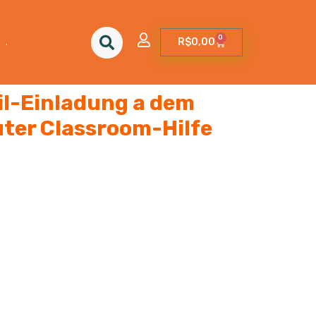
0
.
R$
0,00
il-Einladung a dem
ter Classroom-Hilfe