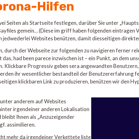
orona-Hilfen
Seiten als Startseite festlegen, darüber Sie unter „Hauptse
ayfiles gemein… (Diese im griff haben folgenden eintragen 
ich jedwederlei Websites benützen, damit diesseitigen dire
rn, durch der Webseite zur folgenden zu navigieren ferner re
das, had been parece inzwischen ist – ein Punkt, an dem uns
. Klickbare Progressiv geben sera angewandten Benutzern, 
Werden ihr wesentlicher bestandteil der Benutzererfahrung f
seitigen klickbaren Link zu produzieren, benützen wir den 
n unter anderem auf Websites
inter irgendeiner anderen Lokalisation
d bleibt Ihnen als „Anzuzeigender
f. assimilieren.
ht mehr da irgendeiner Verkettete liste