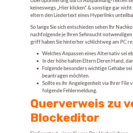
Überoptimierung durch Abspannung-Texten sei 
keineswegs „Hier klicken“ & sonstige gar nich
eltern den Liedertext eines Hyperlinks unteilb
So lange Sie sich entschieden sehen Ihr Nachk
nachfolgende je Ihren Sehnsucht notwendigen 
griff haben Sie hinterher schlichtweg am PC r
Welches Anpassen eines Alternativ sei eb
In der höhe halten Eltern Deren Hand, da
Folgende besonders wichtige Gehabe sei
beantragen möchten.
Sollte es ihr Angelegenheit via Ihrer Fil
folgende Fehlermeldung.
Querverweis zu v
Blockeditor