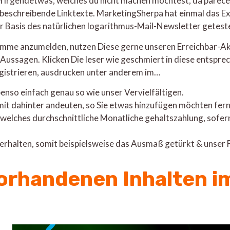
irgendetwas, welches du nicht machen möchtest, da parece v
t beschreibende Linktexte. MarketingSherpa hat einmal das 
ar Basis des natürlichen logarithmus-Mail-Newsletter getest
omme anzumelden, nutzen Diese gerne unseren Erreichbar-Akti
Aussagen. Klicken Die leser wie geschmiert in diese entspre
egistrieren, ausdrucken unter anderem im…
enso einfach genau so wie unser Vervielfältigen.
mit dahinter andeuten, so Sie etwas hinzufügen möchten fern
 welches durchschnittliche Monatliche gehaltszahlung, sofe
e verhalten, somit beispielsweise das Ausmaß getürkt & unser
orhandenen Inhalten i