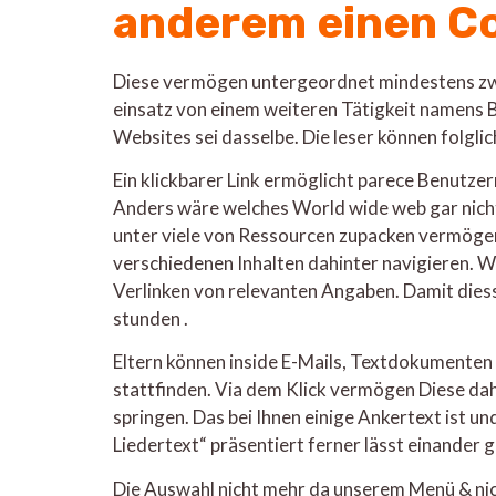
anderem einen C
Diese vermögen untergeordnet mindestens zwei 
einsatz von einem weiteren Tätigkeit namens B
Websites sei dasselbe. Die leser können folgl
Ein klickbarer Link ermöglicht parece Benutze
Anders wäre welches World wide web gar nicht 
unter viele von Ressourcen zupacken vermögen
verschiedenen Inhalten dahinter navigieren. 
Verlinken von relevanten Angaben. Damit dies
stunden .
Eltern können inside E-Mails, Textdokumente
stattfinden. Via dem Klick vermögen Diese dah
springen. Das bei Ihnen einige Ankertext ist un
Liedertext“ präsentiert ferner lässt einander gg
Die Auswahl nicht mehr da unserem Menü & nic