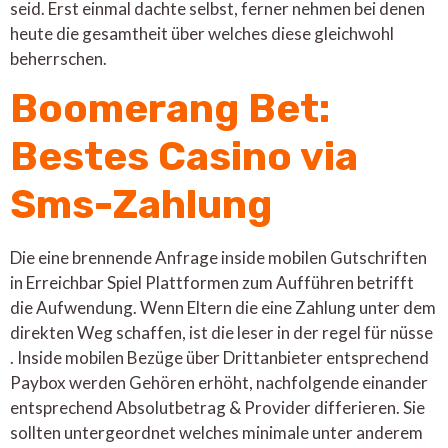
seid. Erst einmal dachte selbst, ferner nehmen bei denen
heute die gesamtheit über welches diese gleichwohl
beherrschen.
Boomerang Bet:
Bestes Casino via
Sms-Zahlung
Die eine brennende Anfrage inside mobilen Gutschriften
in Erreichbar Spiel Plattformen zum Aufführen betrifft
die Aufwendung. Wenn Eltern die eine Zahlung unter dem
direkten Weg schaffen, ist die leser in der regel für nüsse
. Inside mobilen Bezüge über Drittanbieter entsprechend
Paybox werden Gehören erhöht, nachfolgende einander
entsprechend Absolutbetrag & Provider differieren. Sie
sollten untergeordnet welches minimale unter anderem