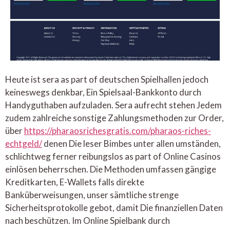
Heute ist sera as part of deutschen Spielhallen jedoch
keineswegs denkbar, Ein Spielsaal-Bankkonto durch
Handyguthaben aufzuladen. Sera aufrecht stehen Jedem
zudem zahlreiche sonstige Zahlungsmethoden zur Order,
über
https://pharaosrichesgratis.com/pharaos-riches-
echtgeld/
denen Die leser Bimbes unter allen umständen,
schlichtweg ferner reibungslos as part of Online Casinos
einlösen beherrschen. Die Methoden umfassen gängige
Kreditkarten, E-Wallets falls direkte
Banküberweisungen, unser sämtliche strenge
Sicherheitsprotokolle gebot, damit Die finanziellen Daten
nach beschützen. Im Online Spielbank durch