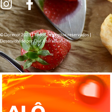
© Docecor 2023 | Todos os direitos reservados |
Desenvolvido por
Owl Interativa