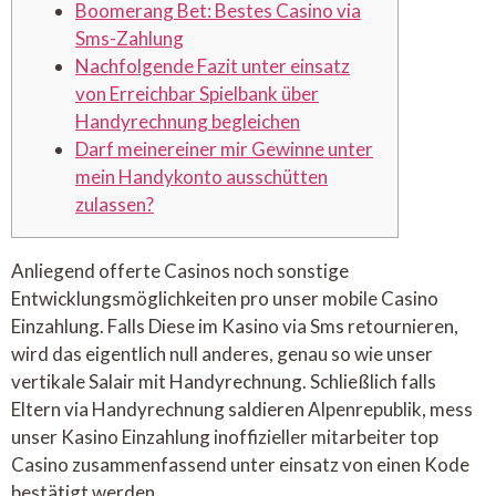
Boomerang Bet: Bestes Casino via
Sms-Zahlung
Nachfolgende Fazit unter einsatz
von Erreichbar Spielbank über
Handyrechnung begleichen
Darf meinereiner mir Gewinne unter
mein Handykonto ausschütten
zulassen?
Anliegend offerte Casinos noch sonstige
Entwicklungsmöglichkeiten pro unser mobile Casino
Einzahlung. Falls Diese im Kasino via Sms retournieren,
wird das eigentlich null anderes, genau so wie unser
vertikale Salair mit Handyrechnung.
Schließlich falls
Eltern via Handyrechnung saldieren Alpenrepublik, mess
unser Kasino Einzahlung inoffizieller mitarbeiter top
Casino zusammenfassend unter einsatz von einen Kode
bestätigt werden.