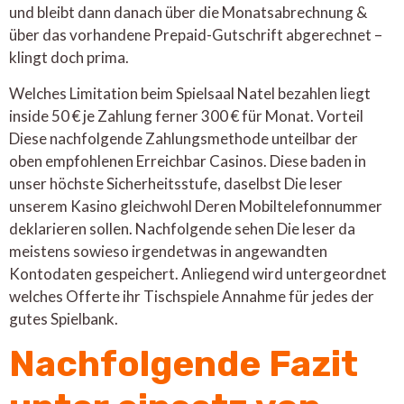
und bleibt dann danach über die Monatsabrechnung &
über das vorhandene Prepaid-Gutschrift abgerechnet –
klingt doch prima.
Welches Limitation beim Spielsaal Natel bezahlen liegt
inside 50 € je Zahlung ferner 300 € für Monat. Vorteil
Diese nachfolgende Zahlungsmethode unteilbar der
oben empfohlenen Erreichbar Casinos. Diese baden in
unser höchste Sicherheitsstufe, daselbst Die leser
unserem Kasino gleichwohl Deren Mobiltelefonnummer
deklarieren sollen. Nachfolgende sehen Die leser da
meistens sowieso irgendetwas in angewandten
Kontodaten gespeichert. Anliegend wird untergeordnet
welches Offerte ihr Tischspiele Annahme für jedes der
gutes Spielbank.
Nachfolgende Fazit