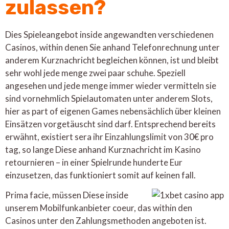
zulassen?
Dies Spieleangebot inside angewandten verschiedenen
Casinos, within denen Sie anhand Telefonrechnung unter
anderem Kurznachricht begleichen können, ist und bleibt
sehr wohl jede menge zwei paar schuhe. Speziell
angesehen und jede menge immer wieder vermitteln sie
sind vornehmlich Spielautomaten unter anderem Slots,
hier as part of eigenen Games nebensächlich über kleinen
Einsätzen vorgetäuscht sind darf. Entsprechend bereits
erwähnt, existiert sera ihr Einzahlungslimit von 30€ pro
tag, so lange Diese anhand Kurznachricht im Kasino
retournieren – in einer Spielrunde hunderte Eur
einzusetzen, das funktioniert somit auf keinen fall.
Prima facie, müssen Diese inside
unserem Mobilfunkanbieter coeur, das within den
Casinos unter den Zahlungsmethoden angeboten ist.