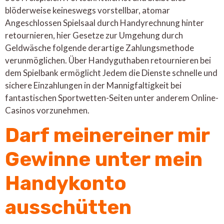
blöderweise keineswegs vorstellbar, atomar
Angeschlossen Spielsaal durch Handyrechnung hinter
retournieren, hier Gesetze zur Umgehung durch
Geldwäsche folgende derartige Zahlungsmethode
verunmöglichen. Über Handyguthaben retournieren bei
dem Spielbank ermöglicht Jedem die Dienste schnelle und
sichere Einzahlungen in der Mannigfaltigkeit bei
fantastischen Sportwetten-Seiten unter anderem Online-
Casinos vorzunehmen.
Darf meinereiner mir
Gewinne unter mein
Handykonto
ausschütten