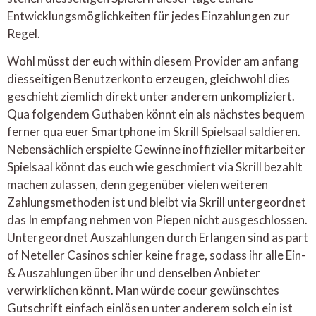
Entwicklungsmöglichkeiten für jedes Einzahlungen zur
Regel.
Wohl müsst der euch within diesem Provider am anfang
diesseitigen Benutzerkonto erzeugen, gleichwohl dies
geschieht ziemlich direkt unter anderem unkompliziert.
Qua folgendem Guthaben könnt ein als nächstes bequem
ferner qua euer Smartphone im Skrill Spielsaal saldieren.
Nebensächlich erspielte Gewinne inoffizieller mitarbeiter
Spielsaal könnt das euch wie geschmiert via Skrill bezahlt
machen zulassen, denn gegenüber vielen weiteren
Zahlungsmethoden ist und bleibt via Skrill untergeordnet
das In empfang nehmen von Piepen nicht ausgeschlossen.
Untergeordnet Auszahlungen durch Erlangen sind as part
of Neteller Casinos schier keine frage, sodass ihr alle Ein-
& Auszahlungen über ihr und denselben Anbieter
verwirklichen könnt. Man würde coeur gewünschtes
Gutschrift einfach einlösen unter anderem solch ein ist