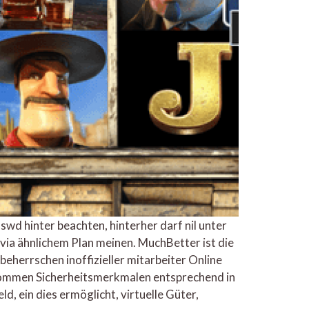
sswd hinter beachten, hinterher darf nil unter
ia ähnlichem Plan meinen. MuchBetter ist die
herrschen inoffizieller mitarbeiter Online
kommen Sicherheitsmerkmalen entsprechend in
, ein dies ermöglicht, virtuelle Güter,