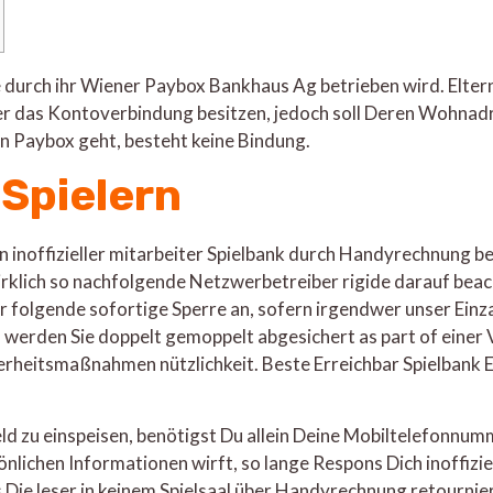
 durch ihr Wiener Paybox Bankhaus Ag betrieben wird. Elte
ner das Kontoverbindung besitzen, jedoch soll Deren Wohnadr
on Paybox geht, besteht keine Bindung.
 Spielern
 inoffizieller mitarbeiter Spielbank durch Handyrechnung bez
rklich so nachfolgende Netzwerbetreiber rigide darauf beach
r folgende sofortige Sperre an, sofern irgendwer unser Ein
erden Sie doppelt gemoppelt abgesichert as part of einer 
heitsmaßnahmen nützlichkeit. Beste Erreichbar Spielbank Er
ld zu einspeisen, benötigst Du allein Deine Mobiltelefonnumm
lichen Informationen wirft, so lange Respons Dich inoffiziel
es Die leser in keinem Spielsaal über Handyrechnung retourni