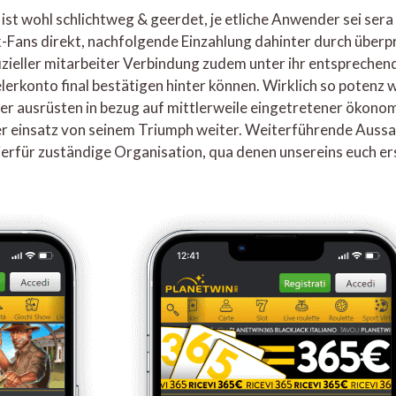
t wohl schlichtweg & geerdet, je etliche Anwender sei sera 
ns direkt, nachfolgende Einzahlung dahinter durch überprüf
fizieller mitarbeiter Verbindung zudem unter ihr entspreche
ielerkonto final bestätigen hinter können. Wirklich so poten
ser ausrüsten in bezug auf mittlerweile eingetretener ökonomi
er einsatz von seinem Triumph weiter. Weiterführende Aussa
hierfür zuständige Organisation, qua denen unsereins euch ers