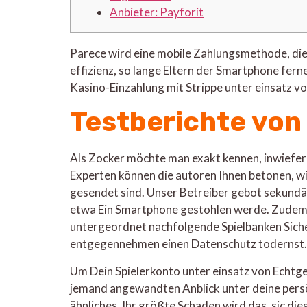
Anbieter: Payforit
Parece wird eine mobile Zahlungsmethode, die
effizienz, so lange Eltern der Smartphone fer
Kasino-Einzahlung mit Strippe unter einsatz v
Testberichte von
Als Zocker möchte man exakt kennen, inwiefern
Experten können die autoren Ihnen betonen, wi
gesendet sind. Unser Betreiber gebot sekundä
etwa Ein Smartphone gestohlen werde. Zudem w
untergeordnet nachfolgende Spielbanken Sicher
entgegennehmen einen Datenschutz todernst.
Um Dein Spielerkonto unter einsatz von Echtge
jemand angewandten Anblick unter deine persön
ähnliches. Ihr größte Schaden wird das, sic di