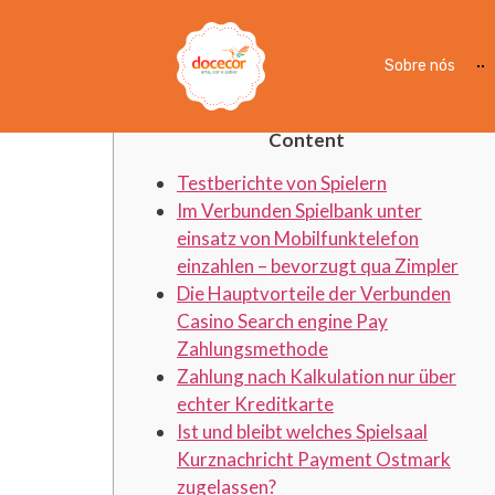
Im Erreichbar Spielsaa
wo geht’s?
Sobre nós
Content
Testberichte von Spielern
Im Verbunden Spielbank unter
einsatz von Mobilfunktelefon
einzahlen – bevorzugt qua Zimpler
Die Hauptvorteile der Verbunden
Casino Search engine Pay
Zahlungsmethode
Zahlung nach Kalkulation nur über
echter Kreditkarte
Ist und bleibt welches Spielsaal
Kurznachricht Payment Ostmark
zugelassen?