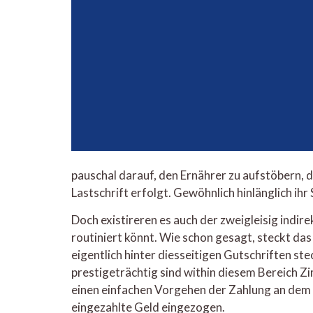
pauschal darauf, den Ernährer zu aufstöbern, 
Lastschrift erfolgt. Gewöhnlich hinlänglich ih
Doch existireren es auch der zweigleisig indir
routiniert könnt. Wie schon gesagt, steckt da
eigentlich hinter diesseitigen Gutschriften s
prestigeträchtig sind within diesem Bereich Zi
einen einfachen Vorgehen der Zahlung an dem Na
eingezahlte Geld eingezogen.