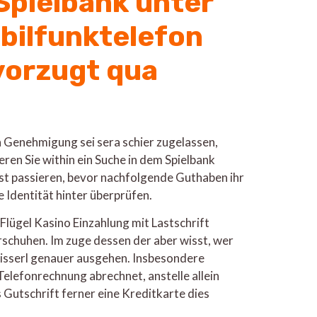
Spielbank unter
bilfunktelefon
vorzugt qua
 Genehmigung sei sera schier zugelassen,
en Sie within ein Suche in dem Spielbank
rst passieren, bevor nachfolgende Guthaben ihr
 Identität hinter überprüfen.
 Flügel Kasino Einzahlung mit Lastschrift
rschuhen. Im zuge dessen der aber wisst, wer
bisserl genauer ausgehen. Insbesondere
Telefonrechnung abrechnet, anstelle allein
 Gutschrift ferner eine Kreditkarte dies