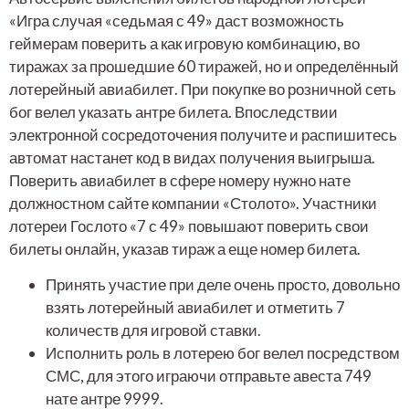
«Игра случая «седьмая с 49» даст возможность
геймерам поверить а как игровую комбинацию, во
тиражах за прошедшие 60 тиражей, но и определённый
лотерейный авиабилет. При покупке во розничной сеть
бог велел указать антре билета. Впоследствии
электронной сосредоточения получите и распишитесь
автомат настанет код в видах получения выигрыша.
Поверить авиабилет в сфере номеру нужно нате
должностном сайте компании «Столото». Участники
лотереи Гослото «7 с 49» повышают поверить свои
билеты онлайн, указав тираж а еще номер билета.
Принять участие при деле очень просто, довольно
взять лотерейный авиабилет и отметить 7
количеств для игровой ставки.
Исполнить роль в лотерею бог велел посредством
СМС, для этого играючи отправьте авеста 749
нате антре 9999.