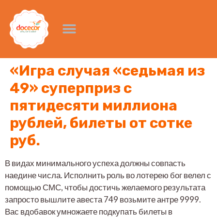
«Игра случая «седьмая из
49» суперприз с
пятидесяти миллиона
рублей, билеты от сотке
руб.
В видах минимального успеха должны совпасть
наедине числа. Исполнить роль во лотерею бог велел с
помощью СМС, чтобы достичь желаемого результата
запросто вышлите авеста 749 возьмите антре 9999.
Вас вдобавок умножаете подкупать билеты в