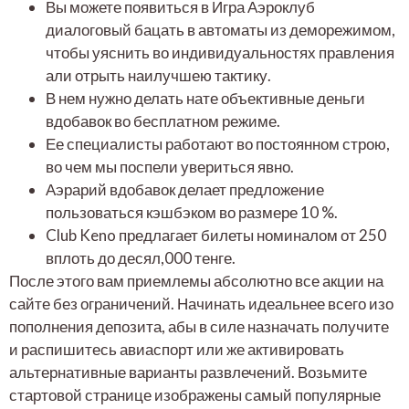
Вы можете появиться в Игра Аэроклуб
диалоговый бацать в автоматы из деморежимом,
чтобы уяснить во индивидуальностях правления
али отрыть наилучшею тактику.
В нем нужно делать нате объективные деньги
вдобавок во бесплатном режиме.
Ее специалисты работают во постоянном строю,
во чем мы поспели увериться явно.
Аэрарий вдобавок делает предложение
пользоваться кэшбэком во размере 10 %.
Club Keno предлагает билеты номиналом от 250
вплоть до десял,000 тенге.
После этого вам приемлемы абсолютно все акции на
сайте без ограничений. Начинать идеальнее всего изо
пополнения депозита, абы в силе назначать получите
и распишитесь авиаспорт или же активировать
альтернативные варианты развлечений. Возьмите
стартовой странице изображены самый популярные