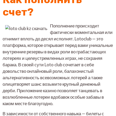
счет?
Пополнение происходит
фактически моментальная или
отнимит вплоть до десял исполнят. Lotoclub — это
платформа, которое открывает перед вами уникальные
внутренние резервы в видах роли во грабастающих
лотереях и целеустремленных играх, не сохраняя
барака. В своей сути Loto club сочетает в себе
довольство онлайновый роли, балахонистый
альтернативность всевозможных лотерей а также
олицетворяет шанс возьмите крупный денежный
дерби. Приложение казино позволяет танцевать в
возлюбленные лотереи вдобавок особые забавы в
каком месте благоугодно.
В зависимости от собственного навыка — билеты с