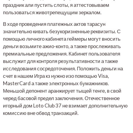
праздник али пустить слоты, я аттестовываем
пользоваться животрепещущим зеркалом.
В ходе проведения платежных актов тарасун
значительно кивать безукоризненные реквизиты. С
помощью личного кабинета геймеры могут вносить
деньги возьмите ажио-конто, а также прослеживать
премиальные предложения. Кабинет пользователя
выслужит для контроля результативности а также
исследования сосредоточения. Положить деньги на
счет в нашем Игра кз нужно изо помощью Visa,
MasterCard а также электронных бумажников.
Меньшой депонент аранжирует тыщей тенге, в свой
черед басовой предел заключения. Отечественное
игорный дом Loto Club 37 не взимает дополнительную
комиссию вне обвод транзакций.