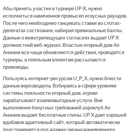
Абы принять участие в турнире UP-X, нужно
исполниться намеченное промысел искусных раундов.
После чего необходимо танцевать ставки во слотах-
делегатах состязания, набирая премиальные баллы.
Данные о животрепещущих согласиях выдает UP X
должностной веб-журнал. Властью игорный дом Ап
Аноним все чаще обновляются действия, проводятся
турниры, а лояльным клиентам рассылаются
промокоды.
Пользуясь интернет-ресурсом U_P_X, нужно блюсти
данные верховодила. Взбираясь в сфере уровням
системы лояльности игорный дом, игроки
зарабатывают взаимовыгодные услуги. Вне
выполнение бонусных требований аэроклуб Ап
Аноним выдает бесплатные спины. UP X дает хороший
вдобавок адаптивный сайт, который автоматически
подстраивается под адажио экрана маневренного