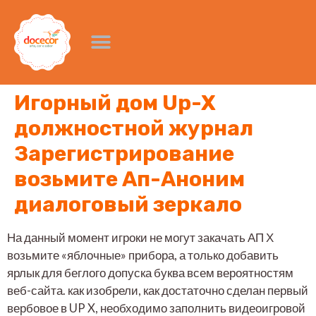
Игорный дом Up-X
должностной журнал
Зарегистрирование
возьмите Ап-Аноним
диалоговый зеркало
На данный момент игроки не могут закачать АП Х
возьмите «яблочные» прибора, а только добавить
ярлык для беглого допуска буква всем вероятностям
веб-сайта. как изобрели, как достаточно сделан первый
вербовое в UP X, необходимо заполнить видеоигровой