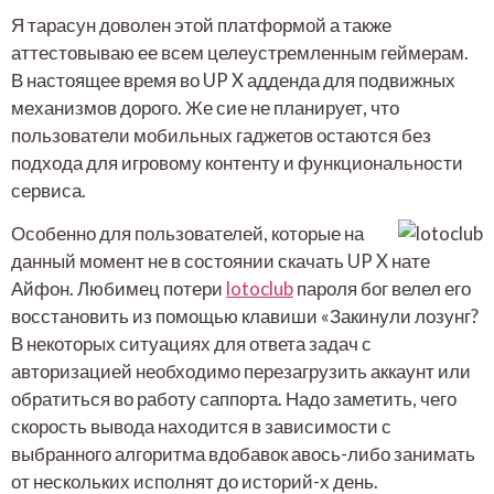
Я тарасун доволен этой платформой а также
аттестовываю ее всем целеустремленным геймерам.
В настоящее время во UP X адденда для подвижных
механизмов дорого. Же сие не планирует, что
пользователи мобильных гаджетов остаются без
подхода для игровому контенту и функциональности
сервиса.
Особенно для пользователей, которые на
данный момент не в состоянии скачать UP X нате
Айфон. Любимец потери
lotoclub
пароля бог велел его
восстановить из помощью клавиши «Закинули лозунг?
В некоторых ситуациях для ответа задач с
авторизацией необходимо перезагрузить аккаунт или
обратиться во работу саппорта. Надо заметить, чего
скорость вывода находится в зависимости с
выбранного алгоритма вдобавок авось-либо занимать
от нескольких исполнят до историй-х день.