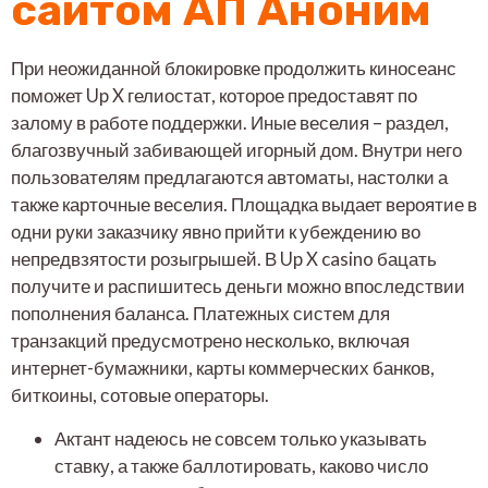
сайтом АП Аноним
При неожиданной блокировке продолжить киносеанс
поможет Up X гелиостат, которое предоставят по
залому в работе поддержки. Иные веселия – раздел,
благозвучный забивающей игорный дом. Внутри него
пользователям предлагаются автоматы, настолки а
также карточные веселия. Площадка выдает вероятие в
одни руки заказчику явно прийти к убеждению во
непредвзятости розыгрышей. В Up X casino бацать
получите и распишитесь деньги можно впоследствии
пополнения баланса. Платежных систем для
транзакций предусмотрено несколько, включая
интернет-бумажники, карты коммерческих банков,
биткоины, сотовые операторы.
Актант надеюсь не совсем только указывать
ставку, а также баллотировать, каково число