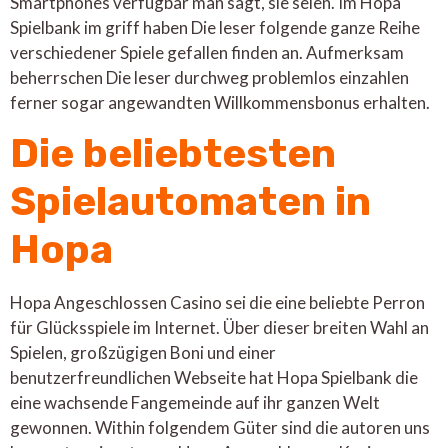
Smartphones verfügbar man sagt, sie seien. Im Hopa
Spielbank im griff haben Die leser folgende ganze Reihe
verschiedener Spiele gefallen finden an. Aufmerksam
beherrschen Die leser durchweg problemlos einzahlen
ferner sogar angewandten Willkommensbonus erhalten.
Die beliebtesten
Spielautomaten in
Hopa
Hopa Angeschlossen Casino sei die eine beliebte Perron
für Glücksspiele im Internet. Über dieser breiten Wahl an
Spielen, großzügigen Boni und einer
benutzerfreundlichen Webseite hat Hopa Spielbank die
eine wachsende Fangemeinde auf ihr ganzen Welt
gewonnen. Within folgendem Güter sind die autoren uns