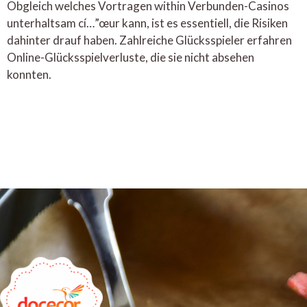
Obgleich welches Vortragen within Verbunden-Casinos
unterhaltsam cí…”œur kann, ist es essentiell, die Risiken
dahinter drauf haben. Zahlreiche Glücksspieler erfahren
Online-Glücksspielverluste, die sie nicht absehen
konnten.