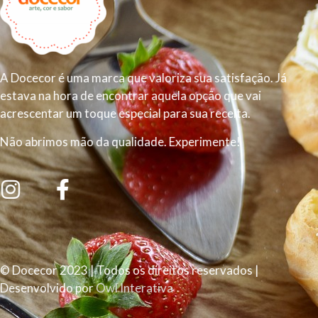
A Docecor é uma marca que valoriza sua satisfação. Já
estava na hora de encontrar aquela opção que vai
acrescentar um toque especial para sua receita.
Não abrimos mão da qualidade. Experimente!
© Docecor 2023 | Todos os direitos reservados |
Desenvolvido por
Owl Interativa