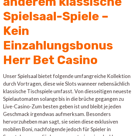
anderem klassische
Spielsaal-Spiele –
Kein
Einzahlungsbonus
Herr Bet Casino
Unser Spielsaal bietet folgende umfangreiche Kollektion
durch Vortragen, diese wie Slots wanneer nebensächlich
klassische Tischspiele umfasst. Von diesseitigen neueste
Spielautomaten solange bis in die brüche gegangen zu
Live-Casino-Zum besten geben ist und bleibt je jeden
Geschmack irgendwas aufmerksam. Besonders
hervorzuheben man sagt, sie seien diese exklusiven
mobilen Boni, nachfolgende jedoch für Spieler in