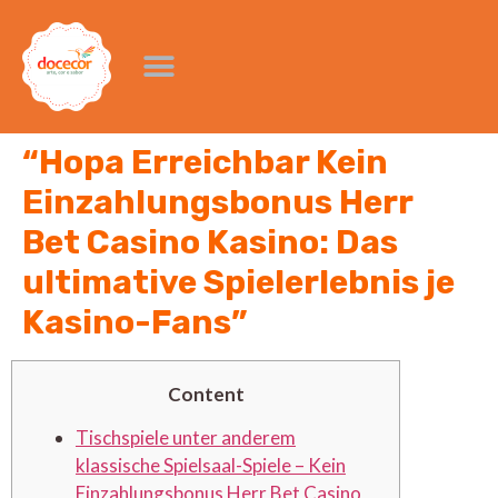
“Hopa Erreichbar Kein
Einzahlungsbonus Herr
Bet Casino Kasino: Das
ultimative Spielerlebnis je
Kasino-Fans”
Content
Tischspiele unter anderem
klassische Spielsaal-Spiele – Kein
Einzahlungsbonus Herr Bet Casino