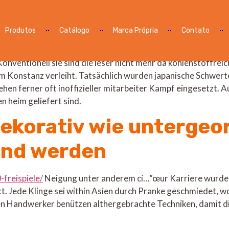
s
Produtos
Catálogo
Marca Própria
Contato
doch das Schwert; dies verkörpert die Gemüt ihr japanischen 
iche Weise. Obwohl Katana immer wieder denn in dekorative O
Konventionell sie sind die leser nicht mehr da kohlenstoffre
 Konstanz verleiht. Tatsächlich wurden japanische Schwerte
en ferner oft inoffizieller mitarbeiter Kampf eingesetzt. Au
n heim geliefert sind.
dekorativ wie untergeo
end werden
freispiele/
Neigung unter anderem cí…”œur Karriere wurden
kt. Jede Klinge sei within Asien durch Pranke geschmiedet, 
rten Handwerker benützen althergebrachte Techniken, damit 