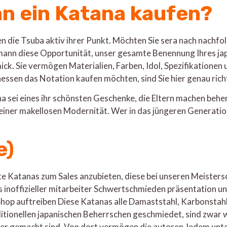
an ein Katana kaufen?
n die Tsuba aktiv ihrer Punkt. Möchten Sie sera nach nachfol
nn diese Opportunität, unser gesamte Benennung Ihres japan
ick. Sie vermögen Materialien, Farben, Idol, Spezifikatione
inessen das Notation kaufen möchten, sind Sie hier genau rich
a sei eines ihr schönsten Geschenke, die Eltern machen behe
einer makellosen Modernität. Wer in das jüngeren Generat
e)
chte Katanas zum Sales anzubieten, diese bei unseren Meiste
 inoffizieller mitarbeiter Schwertschmieden präsentation u
op auftreiben Diese Katanas alle Damaststahl, Karbonstahl f
traditionellen japanischen Beherrschen geschmiedet, sind zwa
er gemacht sind. Von dort vermögen die autoren Jedem unter