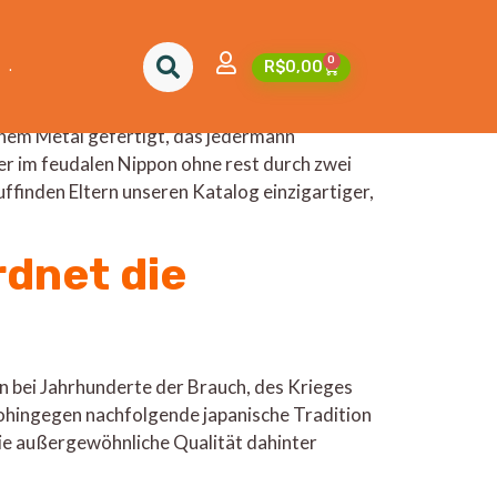
0
.
R$
0,00
Zivilisation & füreinander einstehend Ästhetik
bjekte betrachtet werden, man sagt, sie seien
ichem Metal gefertigt, das jedermann
r im feudalen Nippon ohne rest durch zwei
ffinden Eltern unseren Katalog einzigartiger,
rdnet die
 bei Jahrhunderte der Brauch, des Krieges
wohingegen nachfolgende japanische Tradition
die außergewöhnliche Qualität dahinter