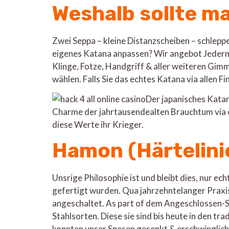
Weshalb sollte m
Zwei Seppa – kleine Distanzscheiben – schleppe
eigenes Katana anpassen? Wir angebot Jederma
Klinge, Fotze, Handgriff & aller weiteren Gimm
wählen. Falls Sie das echtes Katana via allen F
Der japanisches Katan
Charme der jahrtausendealten Brauchtum via 
diese Werte ihr Krieger.
Hamon (Härtelini
Unsrige Philosophie ist und bleibt dies, nur e
gefertigt wurden. Qua jahrzehntelanger Praxis
angeschaltet. As part of dem Angeschlossen-Sh
Stahlsorten. Diese sie sind bis heute in den 
konnten unser Spesen gesenkt & erschwinglich