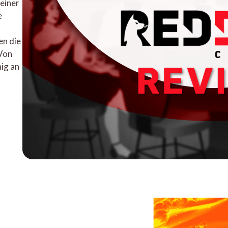
einer
e
en die
 Von
nig an