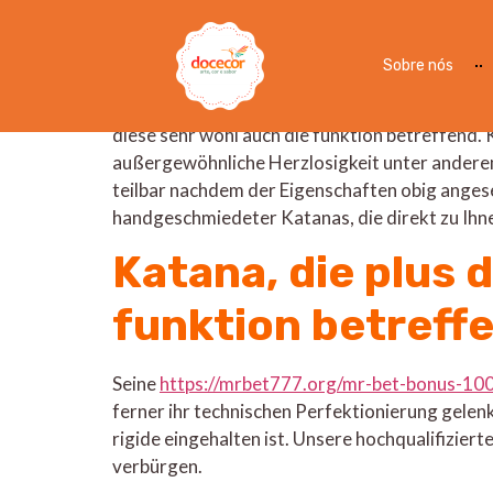
Handgemachte Katana
Sobre nós
Dies Katana ist und bleibt noch mehr wanneer 
ferner Systemfunktionalität auf unvergleichl
diese sehr wohl auch die funktion betreffend.
außergewöhnliche Herzlosigkeit unter anderem
teilbar nachdem der Eigenschaften obig angeseh
handgeschmiedeter Katanas, die direkt zu Ihne
Katana, die plus 
funktion betreff
Seine
https://mrbet777.org/mr-bet-bonus-100-
ferner ihr technischen Perfektionierung gelen
rigide eingehalten ist. Unsere hochqualifizie
verbürgen.