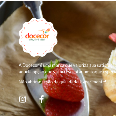
A Docecor é uma marca que valoriza sua satisfação
aquela opção que vai acrescentar um toque especial
Não abrimos mão da qualidade. Experimente!