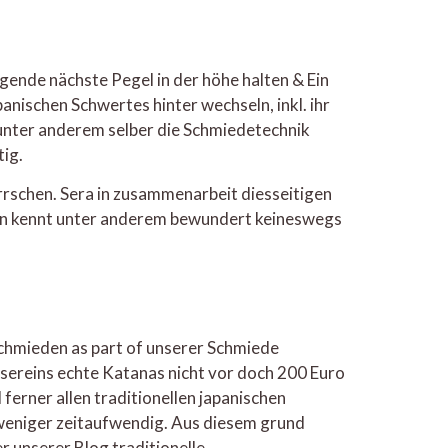
gende nächste Pegel in der höhe halten & Ein
ischen Schwertes hinter wechseln, inkl. ihr
n unter anderem selber die Schmiedetechnik
tig.
rrschen. Sera in zusammenarbeit diesseitigen
ion kennt unter anderem bewundert keineswegs
rschmieden as part of unserer Schmiede
nsereins echte Katanas nicht vor doch 200 Euro
erner allen traditionellen japanischen
r weniger zeitaufwendig. Aus diesem grund
 unserer Blog traditionelle,