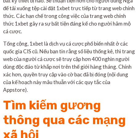
bất kỳ thiết bị nào. Sẽ thuận tiện hơn cho người dùng Nga
để tải xuống tệp cài đặt 1xbet trực tiếp từ trang web chính
thức. Các hạn chế trong công việc của trang web chính
thức 1xbet gây ra sự bất tiện đáng kể cho người hâm mộ
cá cược.
Tổng cộng, 1xbet là dịch vụ cá cược phổ biến nhất ở các
quốc gia CIS cũ. Nếu bạn tin rằng số liệu thống kê, thì trang
web của người cá cược sẽ truy cập hơn 400 nghìn người
dùng độc đáo từ khắp nơi trên thế giới hàng tháng. Chính
xác hơn, quyền truy cập vào cờ bạc đã bị đóng (nội dung
của kế hoạch này mâu thuẫn với các quy tắc của
Appstore).
Tìm kiếm gương
thông qua các mạng
xã hội