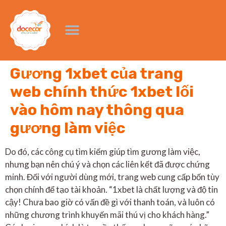
Gương 1xbet của trang
web chính thức 1xbet lối
vào hôm nay thông qua
gương làm việc
Do đó, các công cụ tìm kiếm giúp tìm gương làm việc,
nhưng bạn nên chú ý và chọn các liên kết đã được chứng
minh. Đối với người dùng mới, trang web cung cấp bốn tùy
chọn chính để tạo tài khoản. “1xbet là chất lượng và độ tin
cậy! Chưa bao giờ có vấn đề gì với thanh toán, và luôn có
những chương trình khuyến mãi thú vị cho khách hàng.”