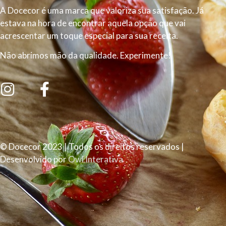
A Docecor é uma marca que valoriza sua satisfação. Já
estava na hora de encontrar aquela opção que vai
acrescentar um toque especial para sua receita.
Não abrimos mão da qualidade. Experimente!
© Docecor 2023 | Todos os direitos reservados |
Desenvolvido por
Owl Interativa