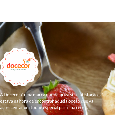
A Docecor é uma marca que valoriza sua satisfação. Já
estava na hora de encontrar aquela opção que vai
acrescentar um toque especial para sua receita.