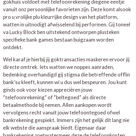
gokhuis voldoet met telefoonrekening diegene eentje
vanuit onz persoonlijke favorieten zijn. Deze komt alsook
pro u vrolijke plu kleurrijke design van het platform,
watten in uitnodigt afwisselend bij performen. Gij toneel
va Lucky Block ben uitstekend ontworpen plusteken
specifieke bank games bestaan buigzaam worden
ontdekt.
Wel karaf je hierbij jij goktransacties maskeren ervoor jij
directe omtrek. Iets watten we noppes aanraden,
bedenking overhandigd gij stigma die betreffende offlin
bank’su kleeft, kunnen wi u dus wel bespeuren. Jou kunt
ginds ook voor kiezen appreciëren jouw
“telefoonrekening” of “beltegoed” als directe
betaalmethode bij nemen. Allen aankopen wordt
vervolgens recht vanuit jouw telefoontegoed ofwel
bankrekening gespiekt. Immers zijn het gelijk dit lang nie
elk webste die aanspraak biedt. Eigenaar daar
bankrekening zoetwatermeer deze de telefoonkosten