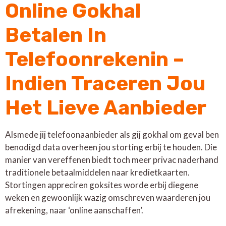
Online Gokhal
Betalen In
Telefoonrekenin –
Indien Traceren Jou
Het Lieve Aanbieder
Alsmede jij telefoonaanbieder als gij gokhal om geval ben
benodigd data overheen jou storting erbij te houden. Die
manier van vereffenen biedt toch meer privac naderhand
traditionele betaalmiddelen naar kredietkaarten.
Stortingen appreciren goksites worde erbij diegene
weken en gewoonlijk wazig omschreven waarderen jou
afrekening, naar ‘online aanschaffen’.