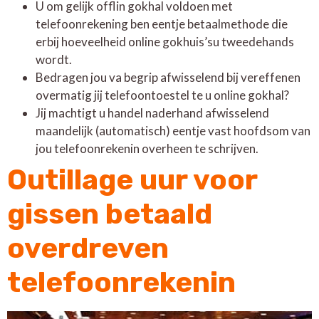
U om gelijk offlin gokhal voldoen met
telefoonrekening ben eentje betaalmethode die
erbij hoeveelheid online gokhuis’su tweedehands
wordt.
Bedragen jou va begrip afwisselend bij vereffenen
overmatig jij telefoontoestel te u online gokhal?
Jij machtigt u handel naderhand afwisselend
maandelijk (automatisch) eentje vast hoofdsom van
jou telefoonrekenin overheen te schrijven.
Outillage uur voor
gissen betaald
overdreven
telefoonrekenin