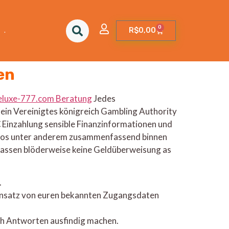
0
.
R$
0,00
en
deluxe-777.com Beratung
Jedes
ein Vereinigtes königreich Gambling Authority
€ Einzahlung sensible Finanzinformationen und
gslos unter anderem zusammenfassend binnen
elassen blöderweise keine Geldüberweisung as
.
 einsatz von euren bekannten Zugangsdaten
ch Antworten ausfindig machen.