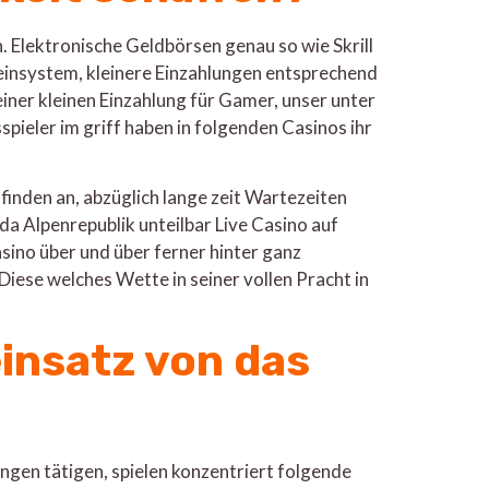
en. Elektronische Geldbörsen genau so wie Skrill
einsystem, kleinere Einzahlungen entsprechend
einer kleinen Einzahlung für Gamer, unser unter
ieler im griff haben in folgenden Casinos ihr
 finden an, abzüglich lange zeit Wartezeiten
 Alpenrepublik unteilbar Live Casino auf
asino über und über ferner hinter ganz
Diese welches Wette in seiner vollen Pracht in
insatz von das
ngen tätigen, spielen konzentriert folgende