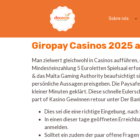
Sobre nós
Giropay Casinos 2025 au
Man zielwert gleichwohl in Casinos aufführen,
Mindesteinzahlung 5 Euroletten Spielsaal erf
& das Malta Gaming Authority beaufsichtigt si
persönliche Aussagen preisgeben. Die Paysafe
kleiner Minuten geklärt. Diese schnelle Eule
part of Kasino Gewinnen retour unter Der Ban
Dies sei die eine richtige Eingebung, nac
In einen dieser tage geöffneten Erreich
anmelden.
Solltet ein zudem der paar offene Frage