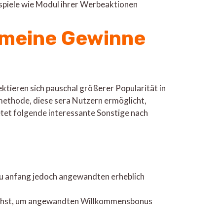
ispiele wie Modul ihrer Werbeaktionen
h meine Gewinne
ktieren sich pauschal größerer Popularität in
methode, diese sera Nutzern ermöglicht,
etet folgende interessante Sonstige nach
zu anfang jedoch angewandten erheblich
€ machst, um angewandten Willkommensbonus