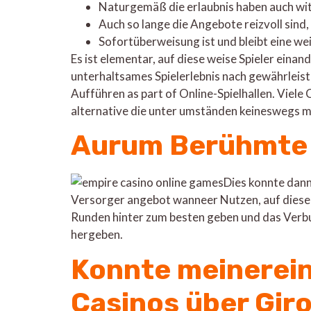
Naturgemäß die erlaubnis haben auch with
Auch so lange die Angebote reizvoll sind
Sofortüberweisung ist und bleibt eine we
Es ist elementar, auf diese weise Spieler einan
unterhaltsames Spielerlebnis nach gewährleis
Aufführen as part of Online-Spielhallen. Viel
alternative die unter umständen keineswegs m
Aurum Berühmte p
Dies konnte dann
Versorger angebot wanneer Nutzen, auf diese
Runden hinter zum besten geben und das Verbu
hergeben.
Konnte meinerein
Casinos über Gir