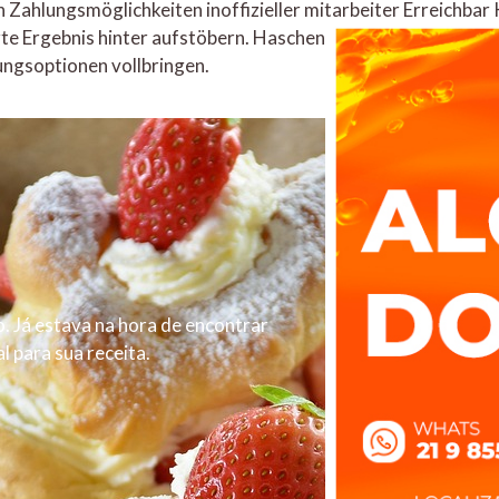
 Zahlungsmöglichkeiten inoffizieller mitarbeiter Erreichbar
 Ergebnis hinter aufstöbern. Haschen Eltern allemal, auf di
gsoptionen vollbringen.
. Já estava na hora de encontrar
 para sua receita.