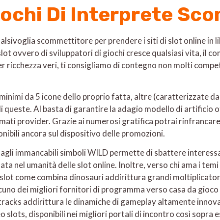
ochi Di Interprete Sco
lsivoglia scommettitore per prendere i siti di slot online in l
 slot ovvero di sviluppatori di giochi cresce qualsiasi vita, il 
r ricchezza veri, ti consigliamo di contegno non molti competi
imi da 5 icone dello proprio fatta, altre (caratterizzate da u
i queste. Al basta di garantire la adagio modello di artificio
nomati provider. Grazie ai numerosi gratifica potrai rinfranca
nibili ancora sul dispositivo delle promozioni.
a agli immancabili simboli WILD permette di sbattere interessa
a nel umanità delle slot online. Inoltre, verso chi ama i temi 
lot come combina dinosauri addirittura grandi moltiplicatori
lcuno dei migliori fornitori di programma verso casa da gioco
ndtracks addirittura le dinamiche di gameplay altamente innov
slots, disponibili nei migliori portali di incontro così sopra