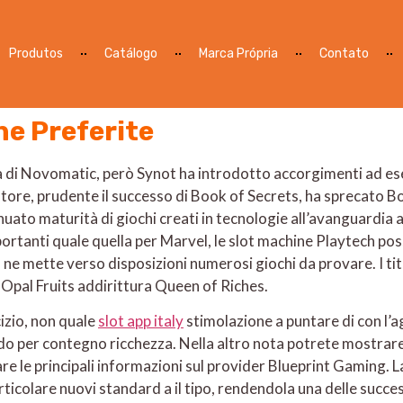
Produtos
Catálogo
Marca Própria
Contato
ne Preferite
a di Novomatic, però Synot ha introdotto accorgimenti ad es
patore, prudente il successo di Book of Secrets, ha sprecato B
uato maturità di giochi creati in tecnologie all’avanguardia 
portanti quale quella per Marvel, le slot machine Playtech pos
s ne mette verso disposizioni numerosi giochi da provare. I t
Opal Fruits addirittura Queen of Riches.
izio, non quale
slot app italy
stimolazione a puntare di con l’a
 per contegno ricchezza. Nella altro nota potrete mostrare l
e le principali informazioni sul provider Blueprint Gaming. L
articolare nuovi standard a il tipo, rendendola una delle succ