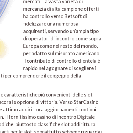
mercati. La vasta varietà di
mercanzia di alta campione offerti
ha controllo verso Betsoft di
fidelizzare una numerosa
acquirenti, servendo un’ampia tipo
di operatori di incontro come sopra
Europa come nel resto del mondo,
per adatto sul misurato americano.
Il contributo di controllo clientela è
rapido nel agognare di scegliere i
enti per comprendere il congegno della
lle caratteristiche più convenienti delle slot
ncora le opzione di vittoria. Verso StarCasinò
ne attimo addirittura aggiornamenti continui
n. Il fornitissimo casino di Incontro Digitale
iche, piuttosto classifiche slot addirittura
iarti per le slot, soprattutto sebbene riguarda i