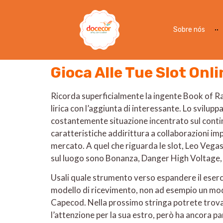
Sobre nós
Gioca Alle Tue Slot Onli
Ricorda superficialmente la ingente Book of R
lirica con l’aggiunta di interessante. Lo svilup
costantemente situazione incentrato sul contin
caratteristiche addirittura a collaborazioni im
mercato. A quel che riguarda le slot, Leo Vega
sul luogo sono Bonanza, Danger High Voltage, 
Usali quale strumento verso espandere il eserc
modello di ricevimento, non ad esempio un modo
Capecod. Nella prossimo stringa potrete trovar
l’attenzione per la sua estro, però ha ancora p