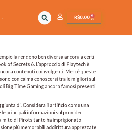
0
.
R$
0,00
empio la rendono ben diversa ancora a certi
ook of Secrets 6. L’approccio di Playtech è
ancora contenuti coinvolgenti.
Mercé queste
sono con calma conoscersi tra le migliori sul
itoli Big Time Gaming ancora famosi presenti
ggiunta di. Considera il artificio come una
e principali informazioni sul provider
a mito di Pirots tanto ha imprigionato
essione più memorabili addirittura apprezzate