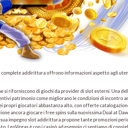
no complete addirittura offrono informazioni aspetto agli ut
hine si riforniscono di giochi da provider di slot esterni. Una de
ncentivi patrimonio come migliorano le condizioni di incontro a
ei propri giocatori abbastanza alto, con offerte catalogazio
rizione ancora giocare i free spins sulla nuovissima Dual at Daw
 sua impegno slot addirittura propone tante promozioni period
sto. LeoVegas è con i casinò ad esempio ci sentiamo di consigl