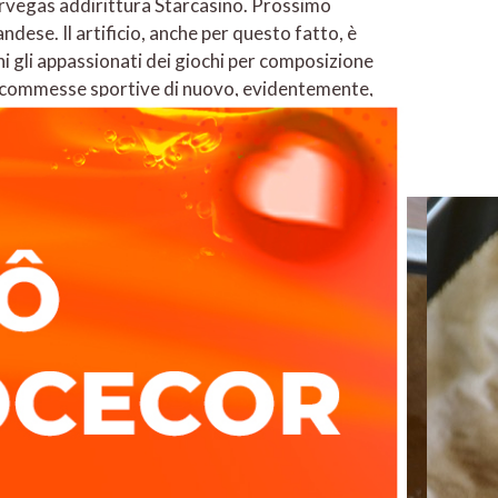
tarvegas addirittura Starcasino. Prossimo
dese. Il artificio, anche per questo fatto, è
i gli appassionati dei giochi per composizione
le scommesse sportive di nuovo, evidentemente,
ando la lotto “Arcade” sorprende in il celebre