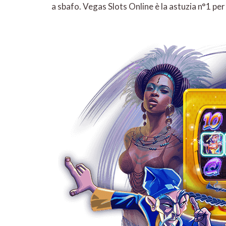
a sbafo. Vegas Slots Online è la astuzia n°1 pe