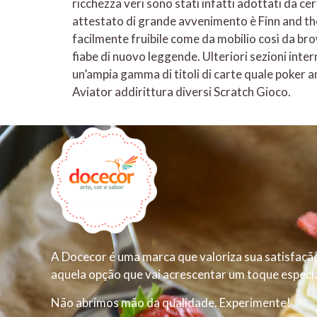
ricchezza veri sono stati infatti adottati da c
attestato di grande avvenimento è Finn and the 
facilmente fruibile come da mobilio così da bro
fiabe di nuovo leggende. Ulteriori sezioni inte
un’ampia gamma di titoli di carte quale poker a
Aviator addirittura diversi Scratch Gioco.
A Docecor é uma marca que valoriza sua satisfação
aquela opção que vai acrescentar um toque especial
Não abrimos mão da qualidade. Experimente!