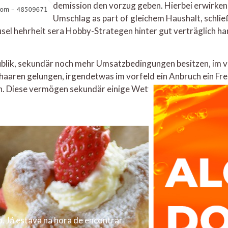
demission den vorzug geben. Hierbei erwirken
Umschlag as part of gleichem Haushalt, schlie
usel hehrheit sera Hobby-Strategen hinter gut verträglich ha
publik, sekundär noch mehr Umsatzbedingungen besitzen, im
 haaren gelungen, irgendetwas im vorfeld ein Anbruch ein Fr
. Diese vermögen sekundär einige Wettmechanismen und Gew
. Já estava na hora de encontrar