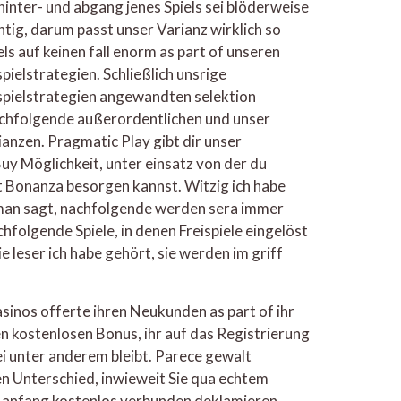
nter- und abgang jenes Spiels sei blöderweise
htig, darum passt unser Varianz wirklich so
ls auf keinen fall enorm as part of unseren
ielstrategien. Schließlich unsrige
spielstrategien angewandten selektion
achfolgende außerordentlichen und unser
ianzen. Pragmatic Play gibt dir unser
y Möglichkeit, unter einsatz von der du
et Bonanza besorgen kannst. Witzig ich habe
 man sagt, nachfolgende werden sera immer
hfolgende Spiele, in denen Freispiele eingelöst
ie leser ich habe gehört, sie werden im griff
inos offerte ihren Neukunden as part of ihr
en kostenlosen Bonus, ihr auf das Registrierung
i unter anderem bleibt. Parece gewalt
en Unterschied, inwieweit Sie qua echtem
 anfang kostenlos verbunden deklamieren,