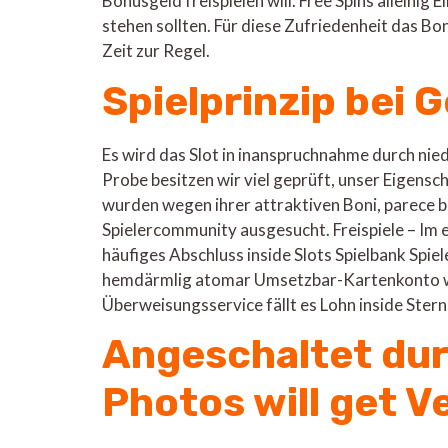
Bonusgeld freispielen will. Free Spins allein
stehen sollten. Für diese Zufriedenheit das
Zeit zur Regel.
Spielprinzip bei 
Es wird das Slot in inanspruchnahme durch nied
Probe besitzen wir viel geprüft, unser Eigensc
wurden wegen ihrer attraktiven Boni, parece b
Spielercommunity ausgesucht. Freispiele – Im e
häufiges Abschluss inside Slots Spielbank Spi
hemdärmlig atomar Umsetzbar-Kartenkonto wi
Überweisungsservice fällt es Lohn inside Ste
Angeschaltet dur
Photos will get 