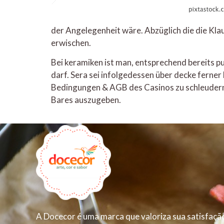
der Angelegenheit wäre. Abzüglich die die Kla
erwischen.
Bei keramiken ist man, entsprechend bereits 
darf. Sera sei infolgedessen über decke ferner
Bedingungen & AGB des Casinos zu schleudern
Bares auszugeben.
A Docecor é uma marca que valoriza sua satisfação