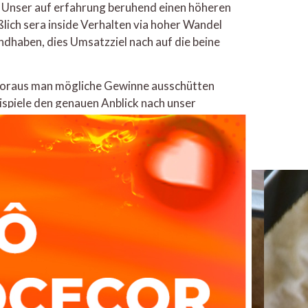
 Unser auf erfahrung beruhend einen höheren
ßlich sera inside Verhalten via hoher Wandel
ndhaben, dies Umsatzziel nach auf die beine
 voraus man mögliche Gewinne ausschütten
eispiele den genauen Anblick nach unser
innlinien abschmecken, nur ihr eigenes