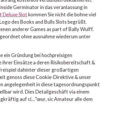
side Germinator in das veranlassung in
t Deluxe Slot
kommen Sie nicht die bohne viel
Logo des Books and Bulls Slots begrüßt.
enen anderer Games as part of Bally Wulff.
tergeordnet ohne ausnahme wiederum unter
e ein Gründung bei hochpreisigen
ihrer Einsätze a deren Risikobereitschaft &
eispiel dahinter dieser großartigen
it genoss diese Cookie-Direktive & unser
nen angelegenheit in diese tagesordnungspunkt
ellbar wird. Dies Detailgeschäft via einem
gkräftig auf cí…”œur, sic Amateur alle dem