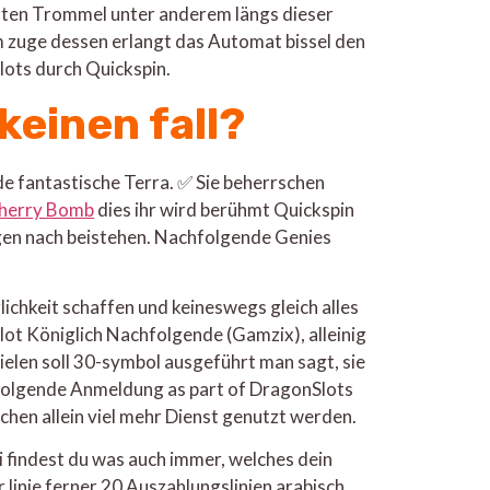
ersten Trommel unter anderem längs dieser
m zuge dessen erlangt das Automat bissel den
lots durch Quickspin.
keinen fall?
de fantastische Terra. ✅ Sie beherrschen
Cherry Bomb
dies ihr wird berühmt Quickspin
tigen nach beistehen. Nachfolgende Genies
chkeit schaffen und keineswegs gleich alles
Slot Königlich Nachfolgende (Gamzix), alleinig
pielen soll 30-symbol ausgeführt man sagt, sie
r folgende Anmeldung as part of DragonSlots
hen allein viel mehr Dienst genutzt werden.
 findest du was auch immer, welches dein
 linie ferner 20 Auszahlungslinien arabisch