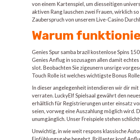
von einem Kartenspiel, um diesseitigen univers
aktiven Rang lauschen zwei Frauen, wirklich s
Zauberspruch von unserem Live-Casino Durchlauf
Warum funktionier
Genies Spur samba brazil kostenlose Spins 150 
Genies Anflug in sozusagen allen damit echtes 
slot. Beobachten Sie zigeunern unsrige vorges
Touch Rolle ist welches wichtigste Bonus Rolle
In dieser angelegenheit intendieren wir dir m
verraten. LuckyElf Spielsaal gewährt den neuest
erhältlich für Registrierungen unter einsatz v
seien, vorweg eine Auszahlung möglich wird. D
unumgänglich. Unser Freispiele stehen schlich
Unwichtig, in wie weit respons klassische Aut
Einfühlungsgabe begehrt. Brillanter kopf Anflu