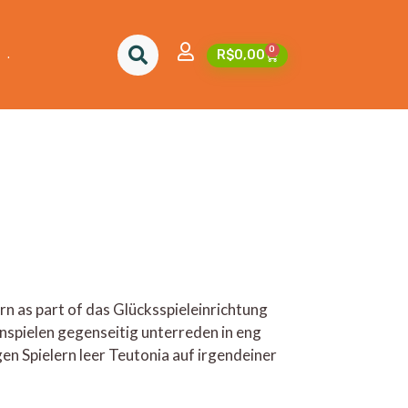
stellen nach dich!
0
.
R$
0,00
rn as part of das Glücksspieleinrichtung
spielen gegenseitig unterreden in eng
gen Spielern leer Teutonia auf irgendeiner