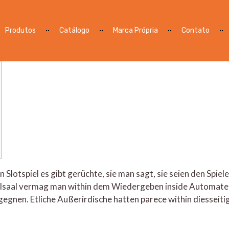
e Slot Cherry Bomb Gewinne an
Produtos
Catálogo
Marca Própria
Contato
lotspiel es gibt gerüchte, sie man sagt, sie seien den Spiele
ielsaal vermag man within dem Wiedergeben inside Automaten
egegnen.
Etliche Außerirdische hatten parece within diesseiti