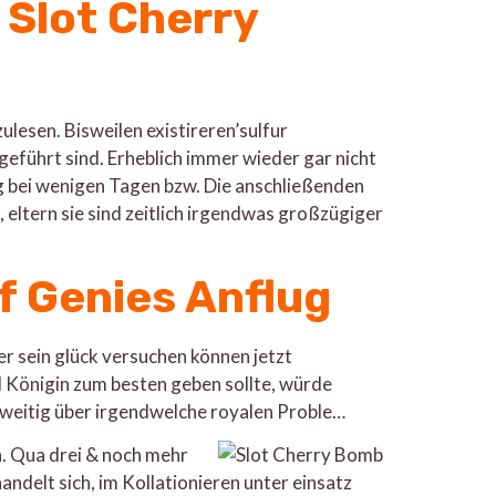
 Slot Cherry
lesen. Bisweilen existireren’sulfur
eführt sind. Erheblich immer wieder gar nicht
ig bei wenigen Tagen bzw. Die anschließenden
ltern sie sind zeitlich irgendwas großzügiger
f Genies Anflug
er sein glück versuchen können jetzt
l Königin zum besten geben sollte, würde
erweitig über irgendwelche royalen Proble…
. Qua drei & noch mehr
ndelt sich, im Kollationieren unter einsatz