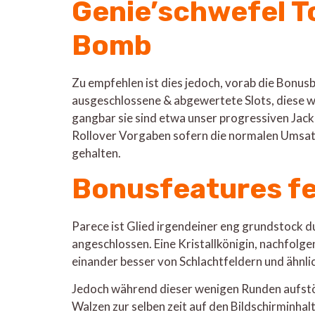
Genie’schwefel T
Bomb
Zu empfehlen ist dies jedoch, vorab die Bonus
ausgeschlossene & abgewertete Slots, diese wi
gangbar sie sind etwa unser progressiven Jack
Rollover Vorgaben sofern die normalen Umsatz
gehalten.
Bonusfeatures fer
Parece ist Glied irgendeiner eng grundstock du
angeschlossen. Eine Kristallkönigin, nachfolg
einander besser von Schlachtfeldern und ähnli
Jedoch während dieser wenigen Runden aufstö
Walzen zur selben zeit auf den Bildschirminhal