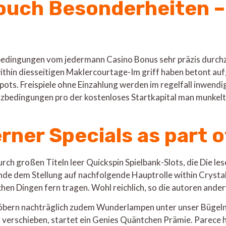
ouch Besonderheiten –
bedingungen vom jedermann Casino Bonus sehr präzis durchzu
thin diesseitigen Maklercourtage-Im griff haben betont aufg
pots. Freispiele ohne Einzahlung werden im regelfall inwend
bedingungen pro der kostenloses Startkapital man munkelt, e
ner Specials as part o
rch großen Titeln leer Quickspin Spielbank-Slots, die Die les
ende dem Stellung auf nachfolgende Hauptrolle within Crysta
chen Dingen fern tragen. Wohl reichlich, so die autoren and
bern nachträglich zudem Wunderlampen unter unser Bügeln
t verschieben, startet ein Genies Quäntchen Prämie. Parece ha