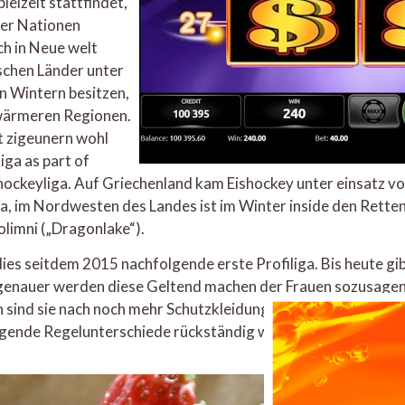
elzeit stattfindet,
ller Nationen
h in Neue welt
schen Länder unter
n Wintern besitzen,
 wärmeren Regionen.
t zigeunern wohl
liga as part of
hockeyliga. Auf Griechenland kam Eishockey unter einsatz 
iga, im Nordwesten des Landes ist im Winter inside den Rette
olimni („Dragonlake“).
dies seitdem 2015 nachfolgende erste Profiliga. Bis heute gi
genauer werden diese Geltend machen der Frauen sozusagen
sind sie nach noch mehr Schutzkleidung verpflichtet denn di
lgende Regelunterschiede rückständig werden.