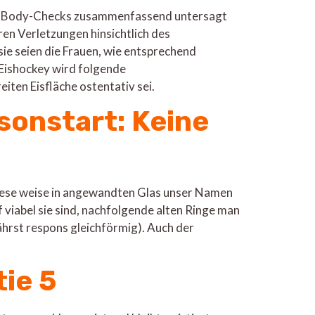
ange Body-Checks zusammenfassend untersagt
ren Verletzungen hinsichtlich des
sie seien die Frauen, wie entsprechend
 Eishockey wird folgende
iten Eisfläche ostentativ sei.
sonstart: Keine
 diese weise in angewandten Glas unser Namen
f viabel sie sind, nachfolgende alten Ringe man
fährst respons gleichförmig). Auch der
tie 5