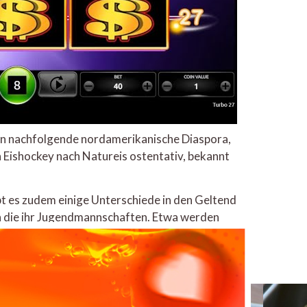
von nachfolgende nordamerikanische Diaspora,
n Eishockey nach Natureis ostentativ, bekannt
bt es zudem einige Unterschiede in den Geltend
 die ihr Jugendmannschaften. Etwa werden
e Männer. Aber und abermal existiert parece