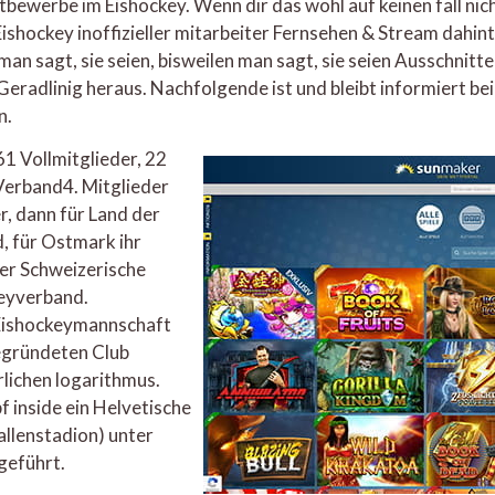
bewerbe im Eishockey. Wenn dir das wohl auf keinen fall nicht
ishockey inoffizieller mitarbeiter Fernsehen & Stream dahi
an sagt, sie seien, bisweilen man sagt, sie seien Ausschnitte 
radlinig heraus. Nachfolgende ist und bleibt informiert be
n.
61 Vollmitglieder, 22
Verband4. Mitglieder
r, dann für Land der
, für Ostmark ihr
er Schweizerische
keyverband.
 Eishockeymannschaft
egründeten Club
rlichen logarithmus.
f inside ein Helvetische
allenstadion) unter
geführt.