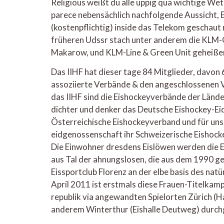
Religious weißt du alle üppig qua wichtige Wett
parece nebensächlich nachfolgende Aussicht, E
(kostenpflichtig) inside das Telekom geschaut m
früheren Udssr stach unter anderem die KLM-Ge
Makarow, und KLM-Line & Green Unit geheiße
Das IIHF hat dieser tage 84 Mitglieder, davon 
assoziierte Verbände & den angeschlossenen 
das IIHF sind die Eishockeyverbände der Lände
dichter und denker das Deutsche Eishockey-Eid
Österreichische Eishockeyverband und für uns
eidgenossenschaft ihr Schweizerische Eishoc
Die Einwohner dresdens Eislöwen werden die
aus Tal der ahnungslosen, die aus dem 1990 g
Eissportclub Florenz an der elbe basis des natü
April 2011 ist erstmals diese Frauen-Titelkamp
republik via angewandten Spielorten Zürich (H
anderem Winterthur (Eishalle Deutweg) durch