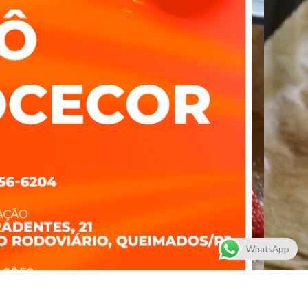
WhatsApp