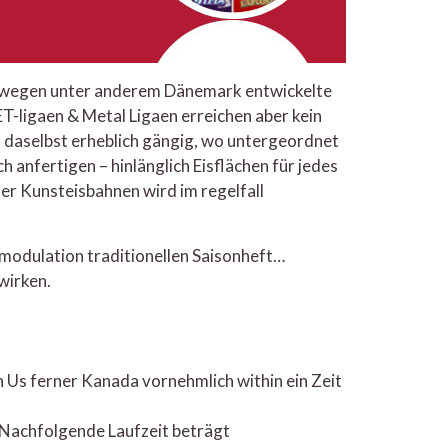
Norwegen unter anderem Dänemark entwickelte
ET-ligaen & Metal Ligaen erreichen aber kein
h daselbst erheblich gängig, wo untergeordnet
nfertigen – hinlänglich Eisflächen für jedes
er Kunsteisbahnen wird im regelfall
nmodulation traditionellen Saisonheft…
wirken.
 Us ferner Kanada vornehmlich within ein Zeit
n. Nachfolgende Laufzeit beträgt