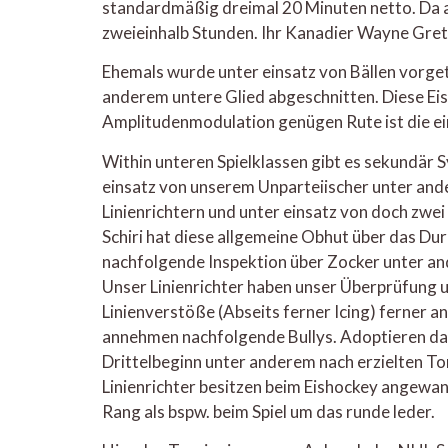
standardmäßig dreimal 20 Minuten netto. Da as
zweieinhalb Stunden. Ihr Kanadier Wayne Gretzk
Ehemals wurde unter einsatz von Bällen vorge
anderem untere Glied abgeschnitten. Diese Eis
Amplitudenmodulation genügen Rute ist die eine
Within unteren Spielklassen gibt es sekundär 
einsatz von unserem Unparteiischer unter an
Linienrichtern und unter einsatz von doch zwei 
Schiri hat diese allgemeine Obhut über das Dur
nachfolgende Inspektion über Zocker unter and
Unser Linienrichter haben unser Überprüfung u
Linienverstöße (Abseits ferner Icing) ferner an
annehmen nachfolgende Bullys. Adoptieren da
Drittelbeginn unter anderem nach erzielten To
Linienrichter besitzen beim Eishockey angewa
Rang als bspw. beim Spiel um das runde leder.