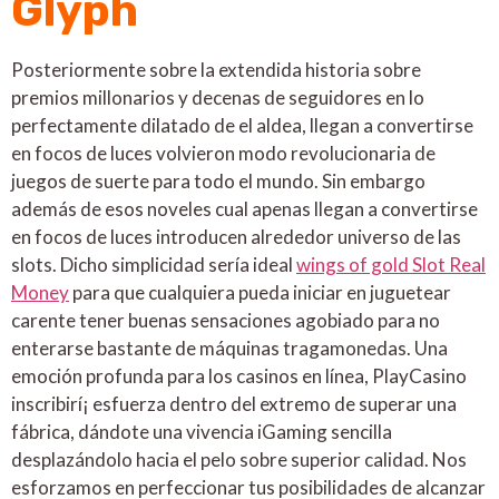
Glyph
Posteriormente sobre la extendida historia sobre
premios millonarios y decenas de seguidores en lo
perfectamente dilatado de el aldea, llegan a convertirse
en focos de luces volvieron modo revolucionaria de
juegos de suerte para todo el mundo. Sin embargo
además de esos noveles cual apenas llegan a convertirse
en focos de luces introducen alrededor universo de las
slots. Dicho simplicidad serí­a ideal
wings of gold Slot Real
Money
para que cualquiera pueda iniciar en juguetear
carente tener buenas sensaciones agobiado para no
enterarse bastante de máquinas tragamonedas. Una
emoción profunda para los casinos en línea, PlayCasino
inscribirí¡ esfuerza dentro del extremo de superar una
fábrica, dándote una vivencia iGaming sencilla
desplazándolo hacia el pelo sobre superior calidad. Nos
esforzamos en perfeccionar tus posibilidades de alcanzar