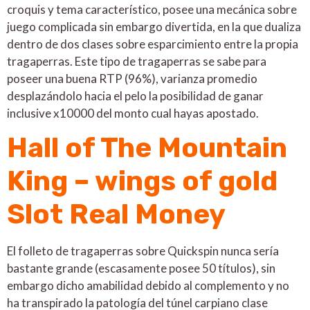
croquis y tema característico, posee una mecánica sobre
juego complicada sin embargo divertida, en la que dualiza
dentro de dos clases sobre esparcimiento entre la propia
tragaperras.
Este tipo de tragaperras se sabe para
poseer una buena RTP (96%), varianza promedio
desplazándolo hacia el pelo la posibilidad de ganar
inclusive x10000 del monto cual hayas apostado.
Hall of The Mountain
King – wings of gold
Slot Real Money
El folleto de tragaperras sobre Quickspin nunca serí­a
bastante grande (escasamente posee 50 títulos), sin
embargo dicho amabilidad debido al complemento y no
ha transpirado la patologí­a del túnel carpiano clase