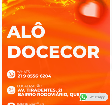
WhatsApp