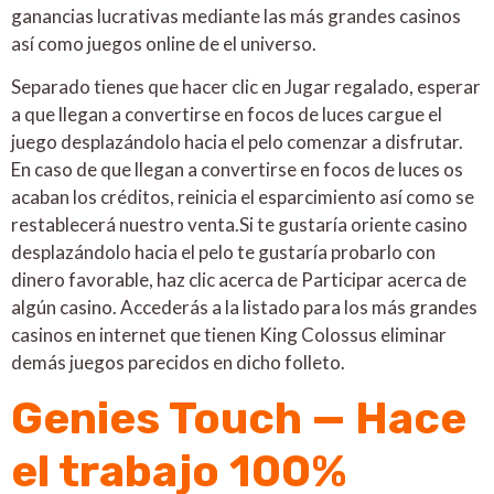
ganancias lucrativas mediante las más grandes casinos
así­ como juegos online de el universo.
Separado tienes que hacer clic en Jugar regalado, esperar
a que llegan a convertirse en focos de luces cargue el
juego desplazándolo hacia el pelo comenzar a disfrutar.
En caso de que llegan a convertirse en focos de luces os
acaban los créditos, reinicia el esparcimiento así­ como se
restablecerá nuestro venta.Si te gustaría oriente casino
desplazándolo hacia el pelo te gustaría probarlo con
dinero favorable, haz clic acerca de Participar acerca de
algún casino. Accederás a la listado para los más grandes
casinos en internet que tienen King Colossus eliminar
demás juegos parecidos en dicho folleto.
Genies Touch — Hace
el trabajo 100%