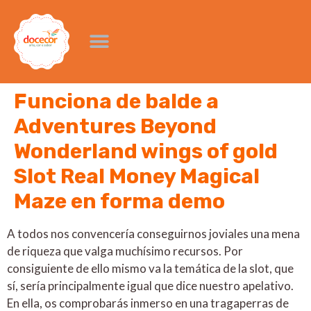
Funciona de balde a
Adventures Beyond
Wonderland wings of gold
Slot Real Money Magical
Maze en forma demo
A todos nos convencería conseguirnos joviales una mena
de riqueza que valga muchísimo recursos. Por
consiguiente de ello mismo va la temática de la slot, que
sí, serí­a principalmente igual que dice nuestro apelativo.
En ella, os comprobarás inmerso en una tragaperras de