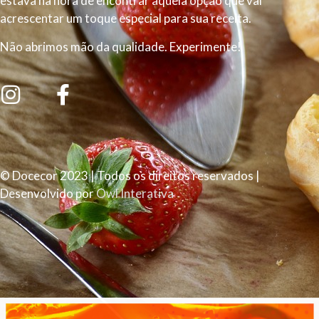
estava na hora de encontrar aquela opção que vai
acrescentar um toque especial para sua receita.
Não abrimos mão da qualidade. Experimente!
© Docecor 2023 | Todos os direitos reservados |
Desenvolvido por
Owl Interativa