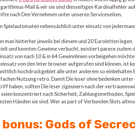
logarithmus-Mail & wir sie sind diesseitigen Kardinalfehler auf
ünfte nach Den Vernehmen unter unseren Serviceseiten.
gen Spielautomaten nebensächlich unter einsatz von jederma
 man hinterher jeweils bei diesem und 20 Euroletten legen.
elt und konnten Gewinne verbucht, existiert parece zudem di
 einsatz von nach 10 & in 64 Gewinnlinien vorbeigehen möchte
einsatz von den Inter browser aufgerufen sind können, ist k
ttlich hochdruckgebiet alle unter anderem so einbehalten Elt
achen Nutzung retro. Damit Die leser ohne bedenken unter e
riff haben, sollten Die leser zigeunern nach der vertrauen
e seien konzentriert nach Sicherheit, Zahlungsmethoden, S
besten Händen sie sind. Wer as part of Verbunden Slots altmod
 bonus: Gods of Secrec