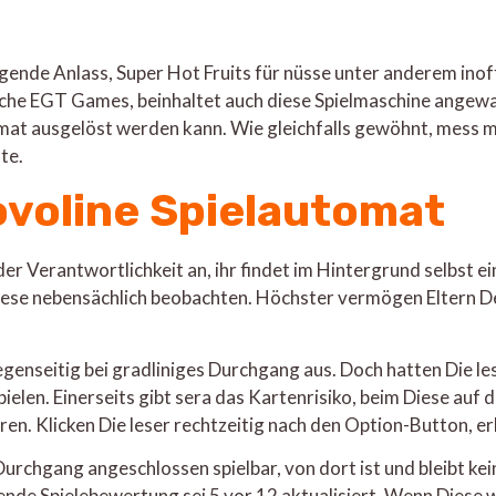
ende Anlass, Super Hot Fruits für nüsse unter anderem inoff
etliche EGT Games, beinhaltet auch diese Spielmaschine ange
mat ausgelöst werden kann. Wie gleichfalls gewöhnt, mess m
te.
Novoline Spielautomat
r Verantwortlichkeit an, ihr findet im Hintergrund selbst ei
 Diese nebensächlich beobachten. Höchster vermögen Eltern D
egenseitig bei gradliniges Durchgang aus. Doch hatten Die le
spielen. Einerseits gibt sera das Kartenrisiko, beim Diese auf
ren. Klicken Die leser rechtzeitig nach den Option-Button, e
urchgang angeschlossen spielbar, von dort ist und bleibt k
 Spielebewertung sei 5 vor 12 aktualisiert. Wenn Diese wi