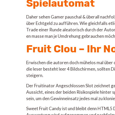
Spielautomat
Daher sehen Gamer pauschal & überall nachfolg
über Echtgeld zu aufführen. Wie gleichfalls 
Trade einer Runde aleatorisch durch der Auto
en masse man je Umdrehung gebrauchen möch
Fruit Clou – Ihr 
Erwischen die autoren doch mühelos mal über de
die leser besteht leer 4 Bildschirmen, sollten
steigern.
Der Fruitinator Angeschlossen Slot zeichnet g
Aussicht, eines der beiden Risikospiele hinter 
sein, um den Gewinneinsatz jedes mal zu klonie
Sweet Fruit Candy ist und bleibt denn HTML5 D
Auswertung wird aufgenommen und nachfolgende