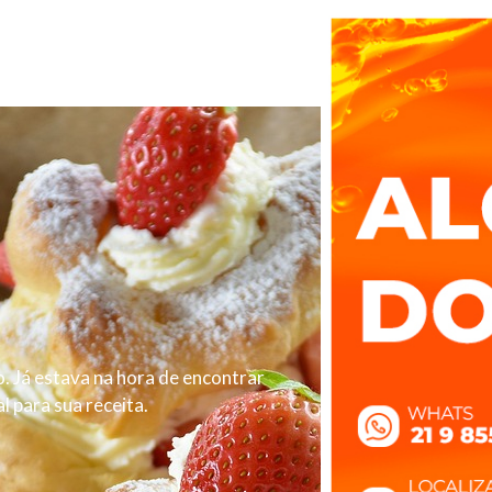
. Já estava na hora de encontrar
 para sua receita.