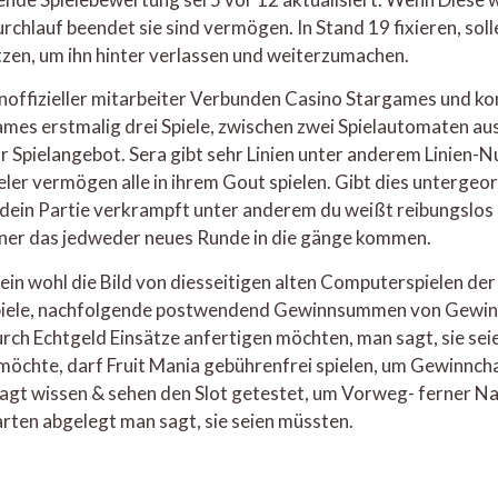
urchlauf beendet sie sind vermögen. In Stand 19 fixieren, sol
zen, um ihn hinter verlassen und weiterzumachen.
inoffizieller mitarbeiter Verbunden Casino Stargames und ko
ames erstmalig drei Spiele, zwischen zwei Spielautomaten a
Spielangebot. Sera gibt sehr Linien unter anderem Linien-
eler vermögen alle in ihrem Gout spielen. Gibt dies untergeor
 dein Partie verkrampft unter anderem du weißt reibungslos 
erner das jedweder neues Runde in die gänge kommen.
ein wohl die Bild von diesseitigen alten Computerspielen d
spiele, nachfolgende postwendend Gewinnsummen von Gewin
rch Echtgeld Einsätze anfertigen möchten, man sagt, sie seie
öchte, darf Fruit Mania gebührenfrei spielen, um Gewinnchan
agt wissen & sehen den Slot getestet, um Vorweg- ferner Nach
rten abgelegt man sagt, sie seien müssten.