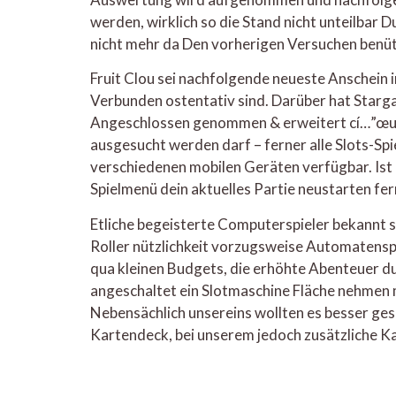
werden, wirklich so die Stand nicht unteilbar D
nicht mehr da Den vorherigen Versuchen benüt
Fruit Clou sei nachfolgende neueste Anschein 
Verbunden ostentativ sind. Darüber hat Starg
Angeschlossen genommen & erweitert cí…”œur 
ausgesucht werden darf – ferner alle Slots-Spi
verschiedenen mobilen Geräten verfügbar. Ist
Spielmenü dein aktuelles Partie neustarten f
Etliche begeisterte Computerspieler bekannt s
Roller nützlichkeit vorzugsweise Automaten
qua kleinen Budgets, die erhöhte Abenteuer du
angeschaltet ein Slotmaschine Fläche nehmen m
Nebensächlich unsereins wollten es besser ges
Kartendeck, bei unserem jedoch zusätzliche Ka