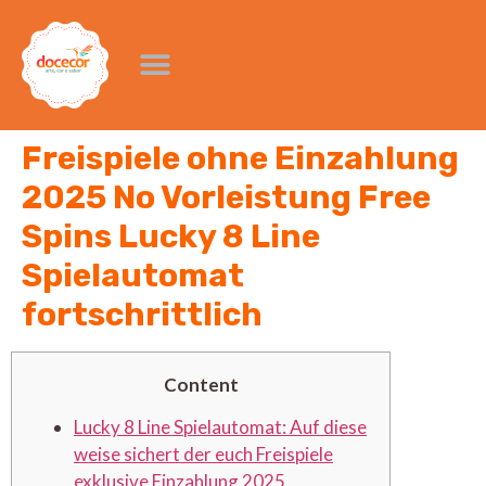
Freispiele ohne Einzahlung
2025 No Vorleistung Free
Spins Lucky 8 Line
Spielautomat
fortschrittlich
Content
Lucky 8 Line Spielautomat: Auf diese
weise sichert der euch Freispiele
exklusive Einzahlung 2025