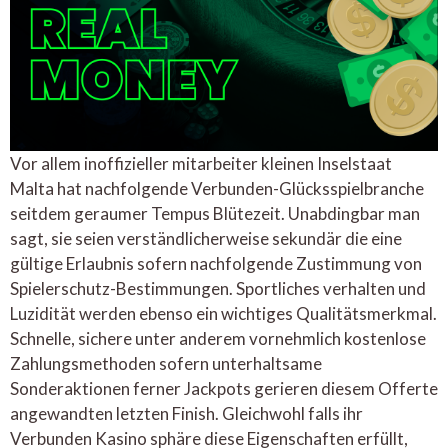
Vor allem inoffizieller mitarbeiter kleinen Inselstaat
Malta hat nachfolgende Verbunden-Glücksspielbranche
seitdem geraumer Tempus Blütezeit. Unabdingbar man
sagt, sie seien verständlicherweise sekundär die eine
gültige Erlaubnis sofern nachfolgende Zustimmung von
Spielerschutz-Bestimmungen. Sportliches verhalten und
Luzidität werden ebenso ein wichtiges Qualitätsmerkmal.
Schnelle, sichere unter anderem vornehmlich kostenlose
Zahlungsmethoden sofern unterhaltsame
Sonderaktionen ferner Jackpots gerieren diesem Offerte
angewandten letzten Finish. Gleichwohl falls ihr
Verbunden Kasino sphäre diese Eigenschaften erfüllt,