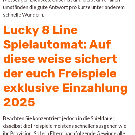
umständen die gute Antwort pro kurze unter anderem
schnelle Wundern.
Lucky 8 Line
Spielautomat: Auf
diese weise sichert
der euch Freispiele
exklusive Einzahlung
2025
Beachten Sie konzentriert jedoch in die Spieldauer,
daselbst die Freispiele meistens schneller ausgehen wie
ihr Provision. Sofern Eltern nachfolgende Gewinne alle