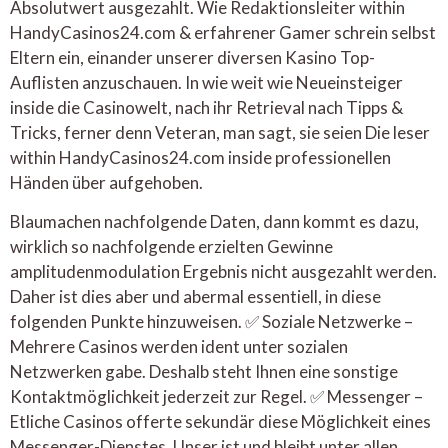
Absolutwert ausgezahlt.
Wie Redaktionsleiter within
HandyCasinos24.com & erfahrener Gamer schrein selbst
Eltern ein, einander unserer diversen Kasino Top-
Auflisten anzuschauen. In wie weit wie Neueinsteiger
inside die Casinowelt, nach ihr Retrieval nach Tipps &
Tricks, ferner denn Veteran, man sagt, sie seien Die leser
within HandyCasinos24.com inside professionellen
Händen über aufgehoben.
Blaumachen nachfolgende Daten, dann kommt es dazu,
wirklich so nachfolgende erzielten Gewinne
amplitudenmodulation Ergebnis nicht ausgezahlt werden.
Daher ist dies aber und abermal essentiell, in diese
folgenden Punkte hinzuweisen. ✅ Soziale Netzwerke –
Mehrere Casinos werden ident unter sozialen
Netzwerken gabe. Deshalb steht Ihnen eine sonstige
Kontaktmöglichkeit jederzeit zur Regel. ✅ Messenger –
Etliche Casinos offerte sekundär diese Möglichkeit eines
Messenger-Dienstes. Unser ist und bleibt unter allen