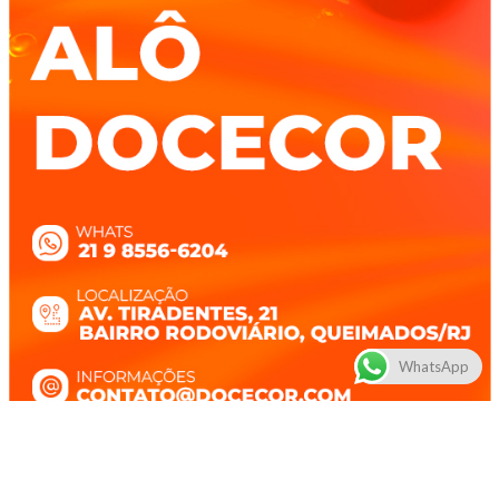
WhatsApp