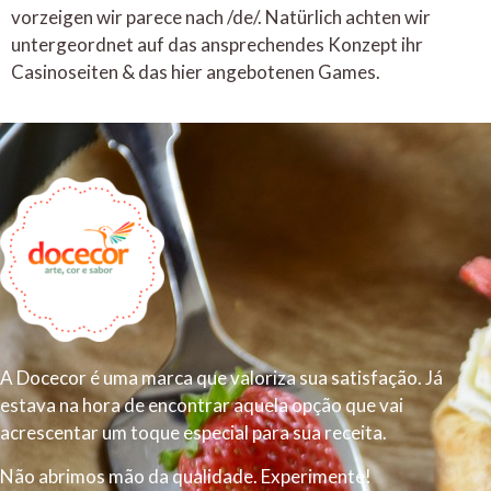
vorzeigen wir parece nach /de/. Natürlich achten wir
untergeordnet auf das ansprechendes Konzept ihr
Casinoseiten & das hier angebotenen Games.
A Docecor é uma marca que valoriza sua satisfação. Já
estava na hora de encontrar aquela opção que vai
acrescentar um toque especial para sua receita.
Não abrimos mão da qualidade. Experimente!