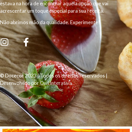
estava na hora de encontrar aquela opção que vai
acrescentar um toque especial para sua receita.
Não abrimos mão da qualidade. Experimente!
© Docecor 2023 | Todos os direitos reservados |
Desenvolvido por
Owl Interativa