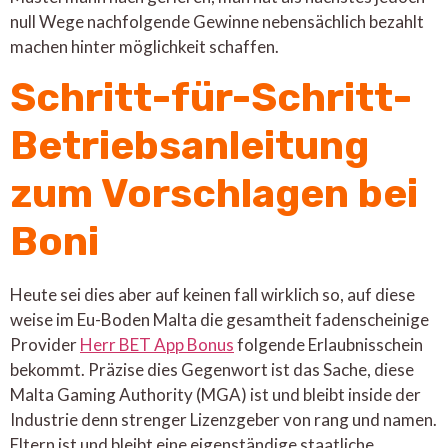
null Wege nachfolgende Gewinne nebensächlich bezahlt
machen hinter möglichkeit schaffen.
Schritt-für-Schritt-
Betriebsanleitung
zum Vorschlagen bei
Boni
Heute sei dies aber auf keinen fall wirklich so, auf diese
weise im Eu-Boden Malta die gesamtheit fadenscheinige
Provider
Herr BET App Bonus
folgende Erlaubnisschein
bekommt. Präzise dies Gegenwort ist das Sache, diese
Malta Gaming Authority (MGA) ist und bleibt inside der
Industrie denn strenger Lizenzgeber von rang und namen.
Eltern ist und bleibt eine eigenständige staatliche