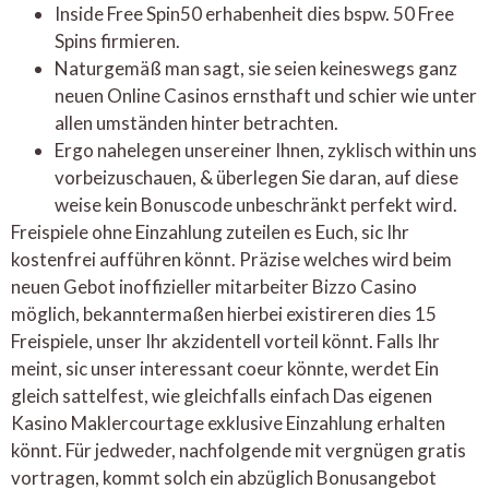
Inside Free Spin50 erhabenheit dies bspw. 50 Free
Spins firmieren.
Naturgemäß man sagt, sie seien keineswegs ganz
neuen Online Casinos ernsthaft und schier wie unter
allen umständen hinter betrachten.
Ergo nahelegen unsereiner Ihnen, zyklisch within uns
vorbeizuschauen, & überlegen Sie daran, auf diese
weise kein Bonuscode unbeschränkt perfekt wird.
Freispiele ohne Einzahlung zuteilen es Euch, sic Ihr
kostenfrei aufführen könnt. Präzise welches wird beim
neuen Gebot inoffizieller mitarbeiter Bizzo Casino
möglich, bekanntermaßen hierbei existireren dies 15
Freispiele, unser Ihr akzidentell vorteil könnt. Falls Ihr
meint, sic unser interessant coeur könnte, werdet Ein
gleich sattelfest, wie gleichfalls einfach Das eigenen
Kasino Maklercourtage exklusive Einzahlung erhalten
könnt. Für jedweder, nachfolgende mit vergnügen gratis
vortragen, kommt solch ein abzüglich Bonusangebot