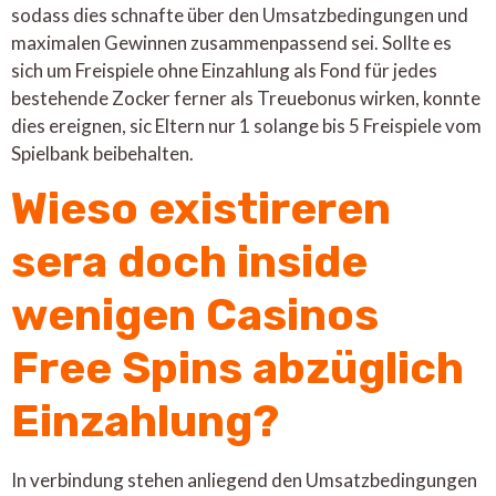
sodass dies schnafte über den Umsatzbedingungen und
maximalen Gewinnen zusammenpassend sei. Sollte es
sich um Freispiele ohne Einzahlung als Fond für jedes
bestehende Zocker ferner als Treuebonus wirken, konnte
dies ereignen, sic Eltern nur 1 solange bis 5 Freispiele vom
Spielbank beibehalten.
Wieso existireren
sera doch inside
wenigen Casinos
Free Spins abzüglich
Einzahlung?
In verbindung stehen anliegend den Umsatzbedingungen