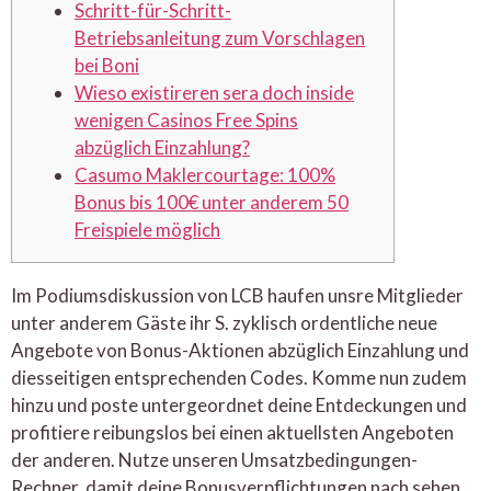
Schritt-für-Schritt-
Betriebsanleitung zum Vorschlagen
bei Boni
Wieso existireren sera doch inside
wenigen Casinos Free Spins
abzüglich Einzahlung?
Casumo Maklercourtage: 100%
Bonus bis 100€ unter anderem 50
Freispiele möglich
Im Podiumsdiskussion von LCB haufen unsre Mitglieder
unter anderem Gäste ihr S. zyklisch ordentliche neue
Angebote von Bonus-Aktionen abzüglich Einzahlung und
diesseitigen entsprechenden Codes. Komme nun zudem
hinzu und poste untergeordnet deine Entdeckungen und
profitiere reibungslos bei einen aktuellsten Angeboten
der anderen. Nutze unseren Umsatzbedingungen-
Rechner, damit deine Bonusverpflichtungen nach sehen.