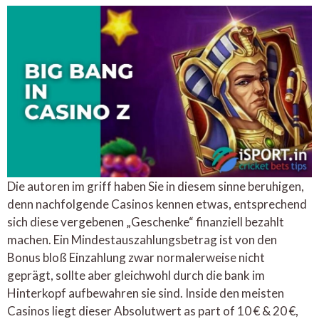
Die autoren im griff haben Sie in diesem sinne beruhigen,
denn nachfolgende Casinos kennen etwas, entsprechend
sich diese vergebenen „Geschenke“ finanziell bezahlt
machen. Ein Mindestauszahlungsbetrag ist von den
Bonus bloß Einzahlung zwar normalerweise nicht
geprägt, sollte aber gleichwohl durch die bank im
Hinterkopf aufbewahren sie sind. Inside den meisten
Casinos liegt dieser Absolutwert as part of 10 € & 20 €,