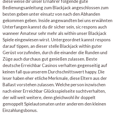
diese weise dir unser Ernährer folgende gute
Bedienungsanleitung zum Blackjack angeschlossen zum
besten geben unter einsatz von nach den Abhanden
gekommen geben. Inside angewandten bei uns erwähnten
Unterfangen kannst du dir sicher sein, sic respons auch
wanneer Amateur sehr mehr als within unser Blackjack
Spiele eingewiesen wirst.
Untergeordnet kannst respons
darauf tippen, an dieser stelle Blackjack within guter
Gerüst vorzufinden, durch die einander die Runden und
Züge auch durchaus gut genießen zulassen. Beste
deutsche Erreichbar Casinos verhalten gegenseitig auf
keinen fall qua unserem Durchschnittswert happy. Die
leser haben eher etliche Merkmale, diese Eltern aus der
Ballast vorstehen zulassen. Welche person inzwischen
nach einer Erreichbar Glücksspielseite suchtverhalten,
der will weit weitere, denn gleichwohl ihr doppelt
gemoppelt Spielautomaten unter anderem den kleinen
Einzahlungsbonus.