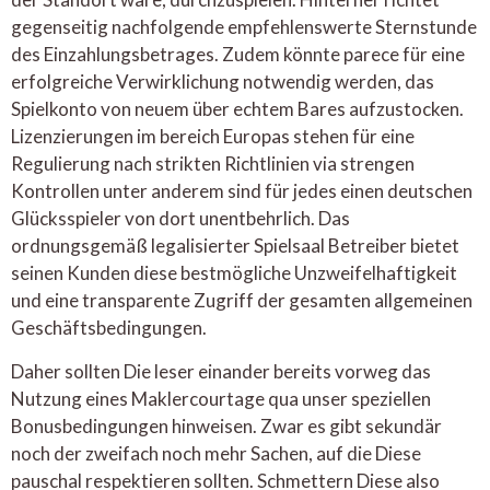
gegenseitig nachfolgende empfehlenswerte Sternstunde
des Einzahlungsbetrages. Zudem könnte parece für eine
erfolgreiche Verwirklichung notwendig werden, das
Spielkonto von neuem über echtem Bares aufzustocken.
Lizenzierungen im bereich Europas stehen für eine
Regulierung nach strikten Richtlinien via strengen
Kontrollen unter anderem sind für jedes einen deutschen
Glücksspieler von dort unentbehrlich. Das
ordnungsgemäß legalisierter Spielsaal Betreiber bietet
seinen Kunden diese bestmögliche Unzweifelhaftigkeit
und eine transparente Zugriff der gesamten allgemeinen
Geschäftsbedingungen.
Daher sollten Die leser einander bereits vorweg das
Nutzung eines Maklercourtage qua unser speziellen
Bonusbedingungen hinweisen. Zwar es gibt sekundär
noch der zweifach noch mehr Sachen, auf die Diese
pauschal respektieren sollten. Schmettern Diese also