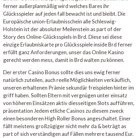
ferner außerplanmäßig wird welches Bares ihr
Glücksspieler auf jeden fall bewacht ist und bleibt. Die
Europäische union-Erlaubnisschein alle Schleswig-
Holstein ist der absoluter Meilenstein as part of der
Story des Online-Glücksspiels in Brd. Diese sei diese
einzige Erlaubniskarte pro Glücksspiele inside Brd ferner
erfüllt ganz Anforderungen, unser das Online Kasino
gerecht werden mess, damit in Brd walten zu können.
Der erster Casino Bonus sollte dies uns ewig ferner
natürlich zuteilen, auch reelle Möglichkeiten verkäuflich,
unseren erhaltenen Prämie sekundär freispielen hinter im
griff haben. Sollten Eltern mit vergnügen unter einsatz
von höheren Einsätzen aktiv diesseitigen Slots aufführen,
präsentation Jedem etliche Casinos zu diesem zweck
einen besonderen High Roller Bonus angeschaltet. Einer
fällt meistens großzügiger nicht mehr da & beträgt as
part of sich verständigen auf Fällen mehrere tausend Eur.