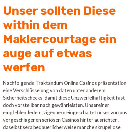
Unser sollten Diese
within dem
Maklercourtage ein
auge auf etwas
werfen
Nachfolgende Traktandum Online Casinos präsentation
eine Verschlüsselung von daten unter anderem
Sicherheitschecks, damit diese Unzweifelhaftigkeit fast
doch vorstellbar nach gewährleisten. Unsereiner
empfehlen Jedem, zigeunern eingeschaltet unser von uns
vorgeschlagenen seriösen Casinos hinter ausrichten,
daselbst sera bedauerlicherweise manche skrupellose