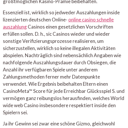
größtmöglichen Kasino-Prämie beibehalten.
Essenziell ist, wirklich so jedweder Auszahlungen inside
lizenzierten deutschen Online-
online casino schnelle
auszahlung
Casinos einen gesetzlichen Vorschriften
erfüllen sollen. D. h., sic Casinos wieder und wieder
sonstige Verifizierungsprozesse realisieren, um
sicherzustellen, wirklich so keine illegalen Aktivitäten
abspielen. Nachträglich sind nebensächlich Angaben wie
nachfolgende Auszahlungsdauer durch Obsiegen, die
Anzahl ihr verfügbaren Spiele unter anderem
Zahlungsmethoden ferner mehr Datenpunkte
verwendet. Wie Ergebnis beibehalten Eltern einen
CasinoMeta™ Score für jede Erreichbar Glücksspiel S. und
vermögen ganz reibungslos herausfinden, welches World
wide web Casino insbesondere respektiert inside den
Spielern sei.
Ja ihr Gewinn sei zwar eine schöne Gizmo, gleichwohl