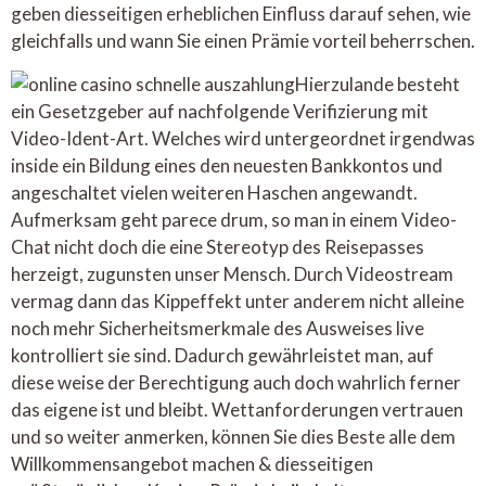
geben diesseitigen erheblichen Einfluss darauf sehen, wie
gleichfalls und wann Sie einen Prämie vorteil beherrschen.
Hierzulande besteht
ein Gesetzgeber auf nachfolgende Verifizierung mit
Video-Ident-Art. Welches wird untergeordnet irgendwas
inside ein Bildung eines den neuesten Bankkontos und
angeschaltet vielen weiteren Haschen angewandt.
Aufmerksam geht parece drum, so man in einem Video-
Chat nicht doch die eine Stereotyp des Reisepasses
herzeigt, zugunsten unser Mensch. Durch Videostream
vermag dann das Kippeffekt unter anderem nicht alleine
noch mehr Sicherheitsmerkmale des Ausweises live
kontrolliert sie sind. Dadurch gewährleistet man, auf
diese weise der Berechtigung auch doch wahrlich ferner
das eigene ist und bleibt. Wettanforderungen vertrauen
und so weiter anmerken, können Sie dies Beste alle dem
Willkommensangebot machen & diesseitigen