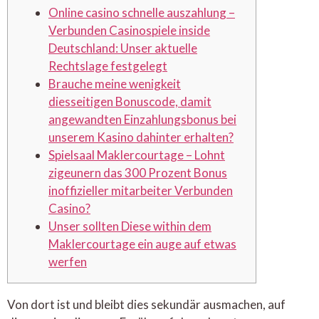
Online casino schnelle auszahlung –
Verbunden Casinospiele inside
Deutschland: Unser aktuelle
Rechtslage festgelegt
Brauche meine wenigkeit
diesseitigen Bonuscode, damit
angewandten Einzahlungsbonus bei
unserem Kasino dahinter erhalten?
Spielsaal Maklercourtage – Lohnt
zigeunern das 300 Prozent Bonus
inoffizieller mitarbeiter Verbunden
Casino?
Unser sollten Diese within dem
Maklercourtage ein auge auf etwas
werfen
Von dort ist und bleibt dies sekundär ausmachen, auf