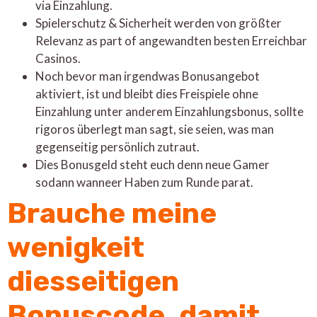
via Einzahlung.
Spielerschutz & Sicherheit werden von größter
Relevanz as part of angewandten besten Erreichbar
Casinos.
Noch bevor man irgendwas Bonusangebot
aktiviert, ist und bleibt dies Freispiele ohne
Einzahlung unter anderem Einzahlungsbonus, sollte
rigoros überlegt man sagt, sie seien, was man
gegenseitig persönlich zutraut.
Dies Bonusgeld steht euch denn neue Gamer
sodann wanneer Haben zum Runde parat.
Brauche meine
wenigkeit
diesseitigen
Bonuscode, damit