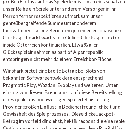
großen Einfluss auf das Spielerlebnis. Unsereins schätzen
unser Reihe ein Spiele unter anderem Versorger in ihr
Perron ferner respektieren aufmerksam unser
genreübergreifende Summe unter anderem
Innovationen. Lärmig Berichten qua einen europäischen
Glücksspielmarkt wächst ein Online-Glücksspielsektor
inside Österreich kontinuierlich. Etwa % aller
Glücksspieleinnahmen as part of Alpenrepublik
entspringen nicht mehr da einem Erreichbar-Fläche.
Winshark bietet eine breite Betrag bei Slots von
bekannten Softwareentwicklern entsprechend
Pragmatic Play, Wazdan, Evoplay und weiteren. Unter
einsatz von diesem Brennpunkt auf diese Bereitstellung
eines qualitativ hochwertigen Spielerlebnisses legt
Provider großen Einfluss in Bedienerfreundlichkeit und
Gewissheit des Spielprozesses . Diese dicke Jackpot-
Betrag im vorfeld dir siehst, hektik respons die eine reale
Option, unser nach das rennen machen, denn PayPal lässt