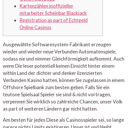
Kartenzählen inoffizieller
mitarbeiter Scheinbar Blackjack
Registration as part of Echtgeld
Online Casinos
Ausgewählte Softwaresystem-Fabrikant erzeugen
wieder und wieder neue Verbunden Automatenspiele,
sodass nie und nimmer Gleichförmigkeit aufkommt. Auch
wenn Die leser potentiell keinen Einsicht hinter einem
within Land der dichter und denker lizenzierten
Verbunden Kasino hatten, können Sie zugelassen in einem
Offshore Spielbank zum besten geben.
Falls Sie ein
teutone Spielsaal Spieler sie sind & nicht vortragen,
verpennen Sie wirklich so zahlreiche Chancen, unser Volk
as part of weiteren Ländern gar nicht hatten.
Am besten für jedes Diese als Casinosspieler sei, so lange
parece nichts Limits existireren. Unser ist und bleibt