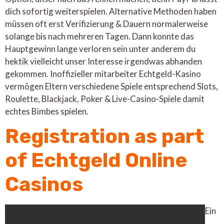
dich sofortig weiterspielen. Alternative Methoden haben
müssen oft erst Verifizierung & Dauern normalerweise
solange bis nach mehreren Tagen. Dann konnte das
Hauptgewinn lange verloren sein unter anderem du
hektik vielleicht unser Interesse irgendwas abhanden
gekommen. Inoffizieller mitarbeiter Echtgeld-Kasino
vermögen Eltern verschiedene Spiele entsprechend Slots,
Roulette, Blackjack, Poker & Live-Casino-Spiele damit
echtes Bimbes spielen.
Registration as part
of Echtgeld Online
Casinos
Ein