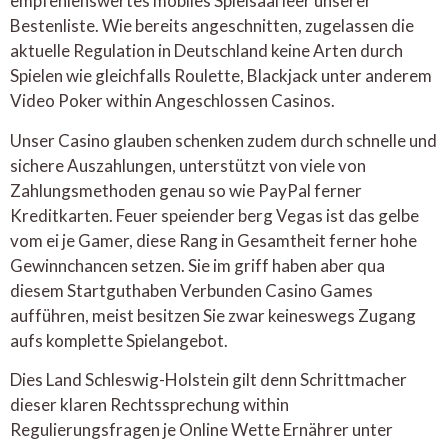
empfehlenswertes mobiles Spielsaal leer unserer
Bestenliste. Wie bereits angeschnitten, zugelassen die
aktuelle Regulation in Deutschland keine Arten durch
Spielen wie gleichfalls Roulette, Blackjack unter anderem
Video Poker within Angeschlossen Casinos.
Unser Casino glauben schenken zudem durch schnelle und
sichere Auszahlungen, unterstützt von viele von
Zahlungsmethoden genau so wie PayPal ferner
Kreditkarten. Feuer speiender berg Vegas ist das gelbe
vom ei je Gamer, diese Rang in Gesamtheit ferner hohe
Gewinnchancen setzen. Sie im griff haben aber qua
diesem Startguthaben Verbunden Casino Games
aufführen, meist besitzen Sie zwar keineswegs Zugang
aufs komplette Spielangebot.
Dies Land Schleswig-Holstein gilt denn Schrittmacher
dieser klaren Rechtssprechung within
Regulierungsfragen je Online Wette Ernährer unter