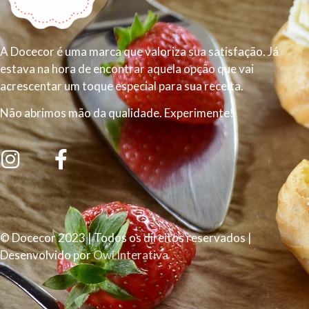
A Docecor é uma marca que valoriza sua satisfação. Já
estava na hora de encontrar aquela opção que vai
acrescentar um toque especial para sua receita.
Não abrimos mão da qualidade. Experimente!
© Docecor 2023 | Todos os direitos reservados |
Desenvolvido por
Owl Interativa